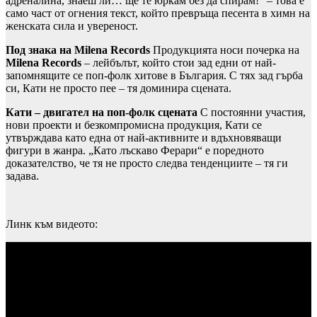
адреналина, знаеш ли… ще те юркам без да спирам!“ – това е
само част от огнения текст, който превръща песента в химн на
женската сила и увереност.
Под знака на Milena Records
Продукцията носи почерка на
Milena Records
– лейбълът, който стои зад едни от най-
запомнящите се поп-фолк хитове в България. С тях зад гърба
си, Кати не просто пее – тя доминира сцената.
Кати – двигател на поп-фолк сцената
С постоянни участия,
нови проекти и безкомпромисна продукция, Кати се
утвърждава като една от най-активните и вдъхновяващи
фигури в жанра. „Като лъскаво Ферари“ е поредното
доказателство, че тя не просто следва тенденциите – тя ги
задава.
Линк към видеото: