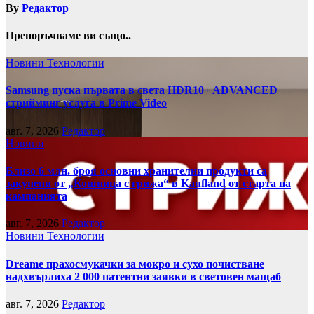
By
Редактор
Препоръчваме ви също..
Новини
Технологии
Samsung пуска първата в света HDR10+ ADVANCED
стрийминг услуга в Prime Video
авг. 7, 2026
Редактор
Новини
Близо 6 млн. броя основни хранителни продукти са
закупени от „Кошница с грижа“ в Kaufland от старта на
кампанията
авг. 7, 2026
Редактор
Новини
Технологии
Dreame прахосмукачки за мокро и сухо почистване
надхвърлиха 2 000 патентни заявки в световен мащаб
авг. 7, 2026
Редактор