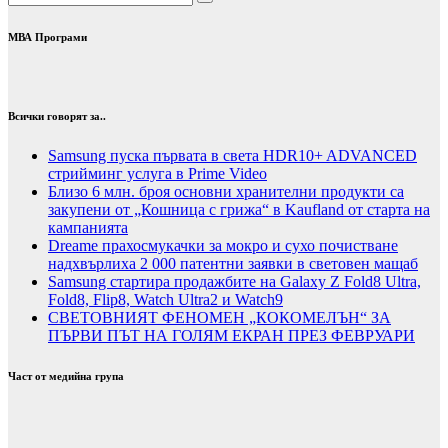
МВА Програми
Всички говорят за..
Samsung пуска първата в света HDR10+ ADVANCED
стрийминг услуга в Prime Video
Близо 6 млн. броя основни хранителни продукти са
закупени от „Кошница с грижа“ в Kaufland от старта на
кампанията
Dreame прахосмукачки за мокро и сухо почистване
надхвърлиха 2 000 патентни заявки в световен мащаб
Samsung стартира продажбите на Galaxy Z Fold8 Ultra,
Fold8, Flip8, Watch Ultra2 и Watch9
СВЕТОВНИЯТ ФЕНОМЕН „КОКОМЕЛЪН“ ЗА
ПЪРВИ ПЪТ НА ГОЛЯМ ЕКРАН ПРЕЗ ФЕВРУАРИ
Част от медийна група