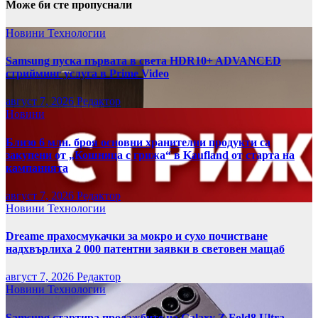
Може би сте пропуснали
Новини
Технологии
Samsung пуска първата в света HDR10+ ADVANCED
стрийминг услуга в Prime Video
август 7, 2026
Редактор
Новини
Близо 6 млн. броя основни хранителни продукти са
закупени от „Кошница с грижа“ в Kaufland от старта на
кампанията
август 7, 2026
Редактор
Новини
Технологии
Dreame прахосмукачки за мокро и сухо почистване
надхвърлиха 2 000 патентни заявки в световен мащаб
август 7, 2026
Редактор
Новини
Технологии
Samsung стартира продажбите на Galaxy Z Fold8 Ultra,