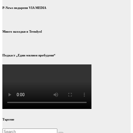
P-News подкрепя VIA MEDIA
Много находки в Trendyol
Подкаст „Един милион пробудени“
Търсене