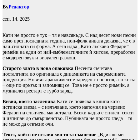
By
Редактор
сеп. 14, 2025
Кати не просто е тук – тя е навсякъде. С над десет нови песни
само през последната година, поп-фолк дивата доказва, че е в
най-силната си форма. А сега идва „Като лъскаво Ферари“ –
римейк на един от най-емблематичните ѝ хитове, преработен
с модерен звук и визуален разкош.
Старото злато в нова опаковка
Песента съчетава
носталгията по оригинала с динамиката на съвременната
продукция. Новият аранжимент е зареден с енергия, а текстът
– още по-дръзък и запомнящ се. Това не е просто римейк, а
музикален рестарт с турбо заряд.
Визия, която заслепява
Кати се появява в клипа като
истинска звезда – с излъчване, което напомня на червено
Ферари на слънчева магистрала. Всеки кадър е стилен, секси
и изпипан до съвършенство. Публиката не просто гледа – тя
не може да откъсне очи.
Текст, който не оставя място за съмнение
„Вдигаш ми