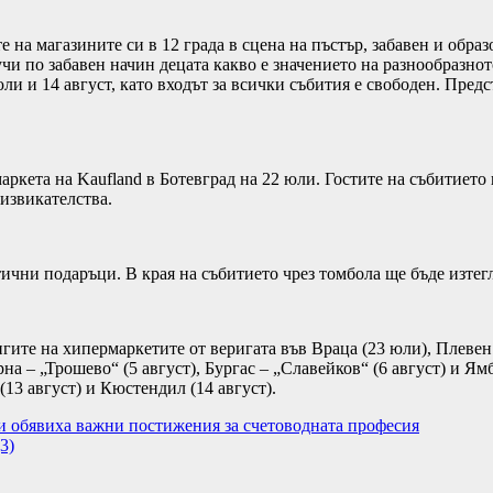
 на магазините си в 12 града в сцена на пъстър, забавен и обра
 учи по забавен начин децата какво е значението на разнообразн
ли и 14 август, като входът за всички събития е свободен. Предс
ркета на Kaufland в Ботевград на 22 юли. Гостите на събитието щ
извикателства.
чни подаръци. В края на събитието чрез томбола ще бъде изтегл
гите на хипермаркетите от веригата във Враца (23 юли), Плевен
а – „Трошево“ (5 август), Бургас – „Славейков“ (6 август) и Ям
(13 август) и Кюстендил (14 август).
 обявиха важни постижения за счетоводната професия
3)