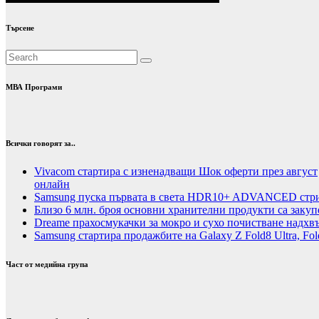
Търсене
МВА Програми
Всички говорят за..
Vivacom стартира с изненадващи Шок оферти през август
онлайн
Samsung пуска първата в света HDR10+ ADVANCED стрий
Близо 6 млн. броя основни хранителни продукти са закуп
Dreame прахосмукачки за мокро и сухо почистване надхвъ
Samsung стартира продажбите на Galaxy Z Fold8 Ultra, Fold
Част от медийна група