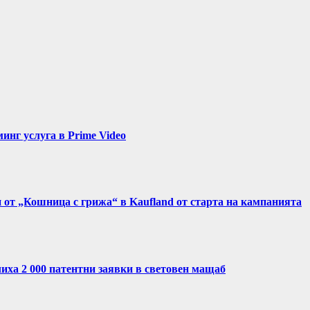
нг услуга в Prime Video
и от „Кошница с грижа“ в Kaufland от старта на кампанията
иха 2 000 патентни заявки в световен мащаб