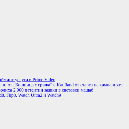
минг услуга в Prime Video
ени от „Кошница с грижа“ в Kaufland от старта на кампанията
рлиха 2 000 патентни заявки в световен мащаб
8, Flip8, Watch Ultra2 и Watch9