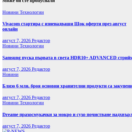
Може би сте пропуснали
Новини
Технологии
Vivacom стартира с изненадващи Шок оферти през август
онлайн
август 7, 2026
Редактор
Новини
Технологии
Samsung пуска първата в света HDR10+ ADVANCED стрийми
август 7, 2026
Редактор
Новини
Близо 6 млн. броя основни хранителни продукти са закупен
август 7, 2026
Редактор
Новини
Технологии
Dreame прахосмукачки за мокро и сухо почистване надхвърл
август 7, 2026
Редактор