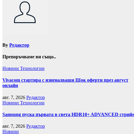
By
Редактор
Препоръчваме ви също..
Новини
Технологии
Vivacom стартира с изненадващи Шок оферти през август
онлайн
авг. 7, 2026
Редактор
Новини
Технологии
Samsung пуска първата в света HDR10+ ADVANCED стрийми
авг. 7, 2026
Редактор
Новини