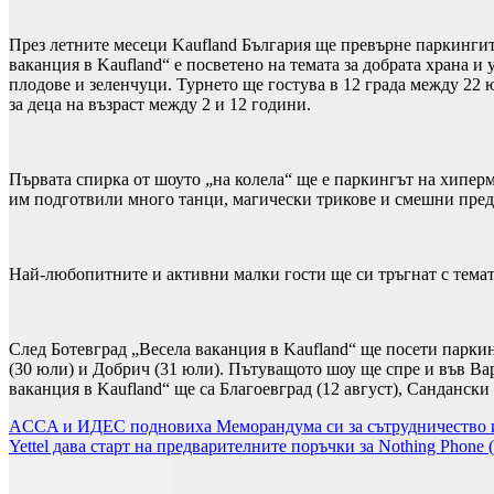
През летните месеци Kaufland България ще превърне паркингите
ваканция в Kaufland“ е посветено на темата за добрата храна и
плодове и зеленчуци. Турнето ще гостува в 12 града между 22 ю
за деца на възраст между 2 и 12 години.
Първата спирка от шоуто „на колела“ ще е паркингът на хиперма
им подготвили много танци, магически трикове и смешни пред
Най-любопитните и активни малки гости ще си тръгнат с темати
След Ботевград
„Весела ваканция в Kaufland“
ще посети паркин
(30 юли) и Добрич (31 юли). Пътуващото шоу ще спре и във Варн
ваканция в Kaufland“ ще са Благоевград (12 август), Сандански 
Навигация
ACCA и ИДЕС подновиха Меморандума си за сътрудничество и
Yettel дава старт на предварителните поръчки за Nothing Phone (