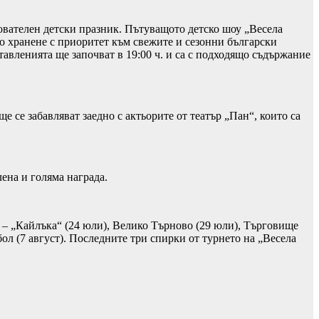
зователен детски празник. Пътуващото детско шоу „Весела
ото хранене с приоритет към свежите и сезонни български
тавленията ще започват в 19:00 ч. и са с подходящо съдържание
е се забавляват заедно с актьорите от театър „Пан“, които са
ена и голяма награда.
 – „Кайлъка“ (24 юли), Велико Търново (29 юли), Търговище
бол (7 август). Последните три спирки от турнето на „Весела