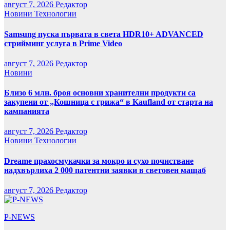
август 7, 2026
Редактор
Новини
Технологии
Samsung пуска първата в света HDR10+ ADVANCED
стрийминг услуга в Prime Video
август 7, 2026
Редактор
Новини
Близо 6 млн. броя основни хранителни продукти са
закупени от „Кошница с грижа“ в Kaufland от старта на
кампанията
август 7, 2026
Редактор
Новини
Технологии
Dreame прахосмукачки за мокро и сухо почистване
надхвърлиха 2 000 патентни заявки в световен мащаб
август 7, 2026
Редактор
P-NEWS