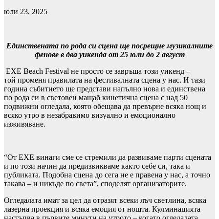
юли 23, 2025
Единствената по рода си сцена ще посрещне музикалните
фенове в два
уикенда от 25 юли до 2 август
EXE Beach Festival не просто се завръща този уикенд –
той променя правилата на фестивалната сцена у нас. И тази
година събитието ще представи напълно нова и единствена
по рода си в световен мащаб кинетична сцена с над 50
подвижни огледала, която обещава да превърне всяка нощ и
всяко утро в незабравимо визуално и емоционално
изживяване.
“От ЕХЕ винаги сме се стремили да развиваме парти сцената
и по този начин да предизвикваме както себе си, така и
публиката. Подобна сцена до сега не е правена у нас, а точно
такава – и никъде по света”, споделят организаторите.
Огледалата имат за цел да отразят всеки лъч светлина, всяка
лазерна проекция и всяка емоция от нощта. Кулминацията
настъпва в първите минути на утрото – когато огледалата