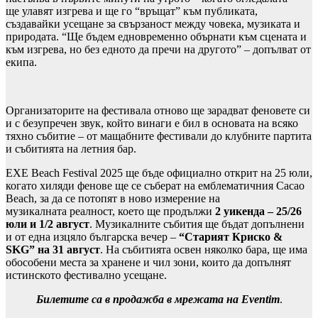
ще улавят изгрева и ще го “връщат” към публиката,
създавайки усещане за свързаност между човека, музиката и
природата. “Ще бъдем едновременно обърнати към сцената и
към изгрева, но без едното да пречи на другото” – допълват от
екипа.
Организаторите на фестивала отново ще зарадват феновете си
и с безупречен звук, който винаги е бил в основата на всяко
тяхно събитие – от мащабните фестивали до клубните партита
и събитията на летния бар.
EXE Beach Festival 2025 ще бъде официално открит на 25 юли,
когато хиляди фенове ще се съберат на емблематичния Cacao
Beach, за да се потопят в ново измерение на
музикалната реалност, което ще продължи
2 уикенда – 25/26
юли и 1/2 август
. Музикалните събития ще бъдат допълнени
и от една изцяло българска вечер –
“Старият Криско &
SKG” на 31 август
. На събитията освен няколко бара, ще има
обособени места за хранене и чил зони, които да допълнят
истинското фестивално усещане.
Билетите са в продажба в мрежата на
Eventim
.