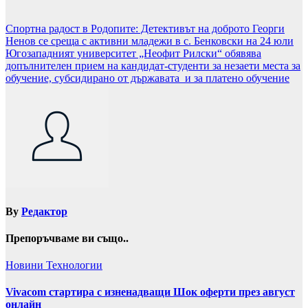
Навигация
Спортна радост в Родопите: Детективът на доброто Георги
Ненов се среща с активни младежи в с. Бенковски на 24 юли
Югозападният университет „Неофит Рилски“ обявява
допълнителен прием на кандидат-студенти за незаети места за
обучение, субсидирано от държавата и за платено обучение
By
Редактор
Препоръчваме ви също..
Новини
Технологии
Vivacom стартира с изненадващи Шок оферти през август
онлайн