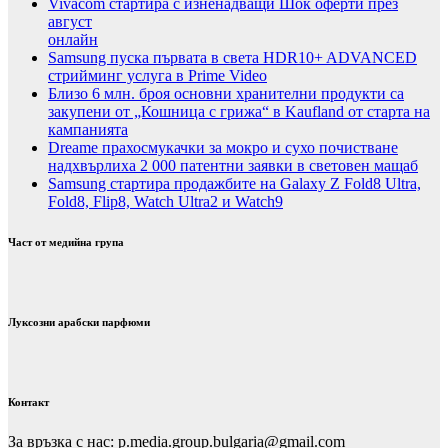
Vivacom стартира с изненадващи Шок оферти през
август
онлайн
Samsung пуска първата в света HDR10+ ADVANCED
стрийминг услуга в Prime Video
Близо 6 млн. броя основни хранителни продукти са
закупени от „Кошница с грижа“ в Kaufland от старта на
кампанията
Dreame прахосмукачки за мокро и сухо почистване
надхвърлиха 2 000 патентни заявки в световен мащаб
Samsung стартира продажбите на Galaxy Z Fold8 Ultra,
Fold8, Flip8, Watch Ultra2 и Watch9
Част от медийна група
Луксозни арабски парфюми
Контакт
За връзка с нас: p.media.group.bulgaria@gmail.com