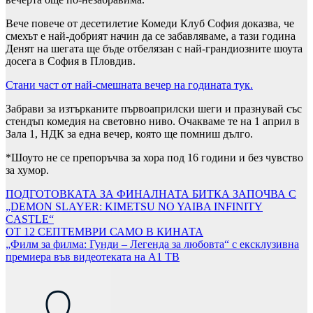
Вече повече от десетилетие Комеди Клуб София доказва, че
смехът е най-добрият начин да се забавляваме, а тази година
Денят на шегата ще бъде отбелязан с най-грандиозните шоута
досега в София в Пловдив.
Стани част от най-смешната вечер на годината тук.
Забрави за изтърканите първоаприлски шеги и празнувай със
стендъп комедия на световно ниво. Очакваме те на 1 април в
Зала 1, НДК за една вечер, която ще помниш дълго.
*Шоуто не се препоръчва за хора под 16 години и без чувство
за хумор.
Навигация
ПОДГОТОВКАТА ЗА ФИНАЛНАТА БИТКА ЗАПОЧВА С
„DEMON SLAYER: KIMETSU NO YAIBA INFINITY
CASTLE“
ОТ 12 СЕПТЕМВРИ САМО В КИНАТА
„Филм за филма: Гунди – Легенда за любовта“ с ексклузивна
премиера във видеотеката на А1 ТВ