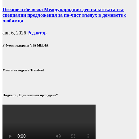
Dreame отбелязва Международния ден на котката със
специални предложения за по-чист въздух в домовете с
любимци
авг. 6, 2026
Редактор
P-News подкрепя VIA MEDIA
Много находки в Trendyol
Подкаст „Един милион пробудени“