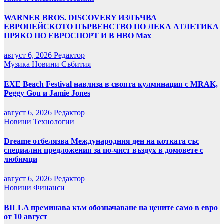
WARNER BROS. DISCOVERY ИЗЛЪЧВА
ЕВРОПЕЙСКОТО ПЪРВЕНСТВО ПО ЛЕКА АТЛЕТИКА
ПРЯКО ПО ЕВРОСПОРТ И В НВО Мах
август 6, 2026
Редактор
Музика
Новини
Събития
EXE Beach Festival навлиза в своята кулминация с MRAK,
Peggy Gou и Jamie Jones
август 6, 2026
Редактор
Новини
Технологии
Dreame отбелязва Международния ден на котката със
специални предложения за по-чист въздух в домовете с
любимци
август 6, 2026
Редактор
Новини
Финанси
BILLA преминава към обозначаване на цените само в евро
от 10 август