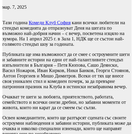
мар. 7, 2025
Тази година
Комеди Клуб София
кани всички любители на
стендъп комедията да отпразнуват Деня на шегата по
възможно най-добрия начин – с вечер, посветена изцяло на
хумора. На 1 април 2025 г. в Зала 1, НДК ще се състои най-
голямото стендъп шоу за годината.
Публиката ще има възможност да се смее с остроумните шеги
и забавните истории на едни от най-талантливите стендъп
изпълнители в България – Петя Кюпова, Сашо Деянски,
Васил Ножаров, Иван Кирков, Ники Банков, Георги Стоянов,
Антон Георгиев и Мишо Димитров. Всеки от тях ще внесе
своя уникален стил и комедиен почерк, за да превърне
патронния празник на Клуба в истински незабравима вечер.
Очакват те шеги за любовта, приятелството, работата,
семейството и всички онези дребни, но забавни моменти от
живота, които ни карат да се смеем със сълзи.
Освен комедиантите, които ще разтърсят сцената със своите
остроумни наблюдения и забавни истории, публиката може да
очаква и няколко специални изненади, които ще направят
вечерта още по-незабравима.