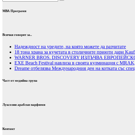
МВА Програми
Всички говорят за..
Надеждност на уредите, на която можете да разчитате
18 тона храна за кучетата в столичните приюти дари Kauf
WARNER BROS. DISCOVERY ИЗЛЪЧВА ЕВРОПЕЙСК
EXE Beach Festival навлиза в своята кулминация с MRAK,
Dreame отбелязва Международния ден на котката със спе
Част от медийна група
Луксозни арабски парфюми
Контакт