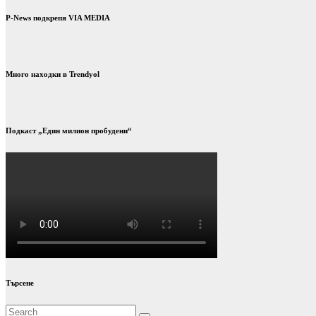
P-News подкрепя VIA MEDIA
Много находки в Trendyol
Подкаст „Един милион пробудени“
Търсене