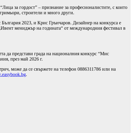
“Лица за гордост” – признание за професионалистите, с които
 гримьори, строители и много други.
 България 2023, и Крис Грънчаров. Дизайнер на конкурса е
 „Ивент мениджър на годината“ от международния фестивал в
тта да представи града на националния конкурс “Мис
ия, през май 2026 г.
трич, може да се свържете на телефон 0886311786 или на
easybook.bg
.