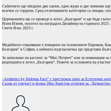
Събитието ще обедини две сцени, едно жури и две значими кауз
всички се гордеем. Сред отличаваните категории са лекари, спо
Церемонията ще се проведе в хотел „България“ и ще бъде съпът
Илия Илиев, носител на наградата Дизайнер на годината 2023.
Свети Влас 2023 г.
Медийното отразяване е поверено на телевизиите Евроком, Ка
България” в София, а нейната подгласничка ще представи Бълг
За записване на кастинг за “Мис Петрич” или за номинация за 
рецепцията в хотел „България“. Повече за условията на участи
Навигация
„Aesthetics by Helenna Face“ с престижен приз за Естетичен цен
Сълзи от гордост и болка: Иво Христов отличен за „Личностно