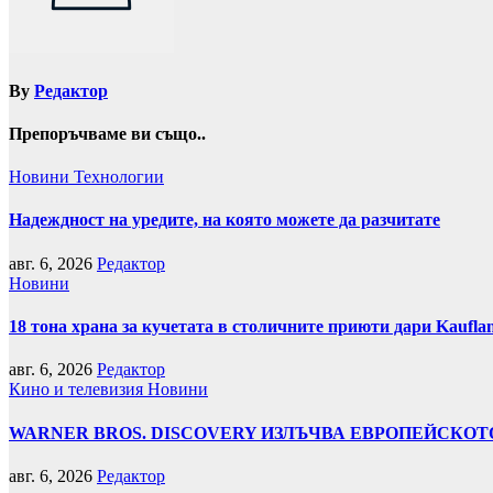
By
Редактор
Препоръчваме ви също..
Новини
Технологии
Надеждност на уредите, на която можете да разчитате
авг. 6, 2026
Редактор
Новини
18 тона храна за кучетата в столичните приюти дари Kaufla
авг. 6, 2026
Редактор
Кино и телевизия
Новини
WARNER BROS. DISCOVERY ИЗЛЪЧВА ЕВРОПЕЙСКОТО
авг. 6, 2026
Редактор