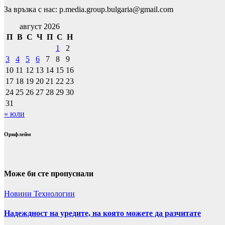
За връзка с нас: p.media.group.bulgaria@gmail.com
август 2026
П
В
С
Ч
П
С
Н
1
2
3
4
5
6
7
8
9
10
11
12
13
14
15
16
17
18
19
20
21
22
23
24
25
26
27
28
29
30
31
« юли
Орифлейм
Може би сте пропуснали
Новини
Технологии
Надеждност на уредите, на която можете да разчитате