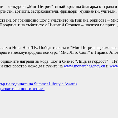
и – конкурсът „Мис Петрич“ за най-красива българка от града и 
ртисти, артисти, застрахователи, фризьори, музиканти, учители,
ствана от грандиозно шоу с участието на Илиана Борисова – Мис
 Продуцент на събитието е Николай Стоянов – носител на приза
нал 3 и Нова Нюз ТВ. Победителката в “Мис Петрич” ще има чес
ария на международния конкурс “Мис Лято Свят” в Тирана, Албан
годишните награди за мода, шоу и бизнес “Лица за гордост” – Пе
е и спонсорство може да научите на
www.monarchagency.eu
и
www.
тър на годината на Summer Lifestyle Awards
 развитие и постижение“