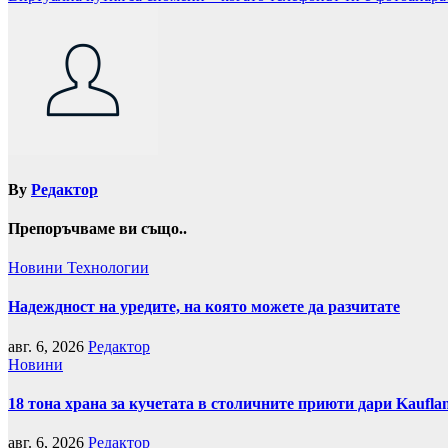
By
Редактор
Препоръчваме ви също..
Новини
Технологии
Надеждност на уредите, на която можете да разчитате
авг. 6, 2026
Редактор
Новини
18 тона храна за кучетата в столичните приюти дари Kaufla
авг. 6, 2026
Редактор