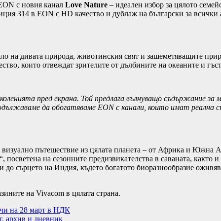
 EON с новия канал
Love Nature
– идеален избор за цялото семей
озиция 314 в EON с HD качество и дублаж на български за вси
яло на дивата природа, животинския свят и зашеметяващите при
тво, които отвеждат зрителите от дълбините на океаните и гъс
 поколенията пред екрана. Той предлага вълнуващо съдържание з
продължаваме да обогатяваме
EON
с канали, които имат реална 
а визуално пътешествие из цялата планета – от Африка и Южна 
, посветена на сезонните предизвикателства в саваната, както и
и до сърцето на Индия, където богатото биоразнообразие оживяв
зините на Vivacom в цялата страна.
ачи на 28 март в НДК
т, архив и дневник