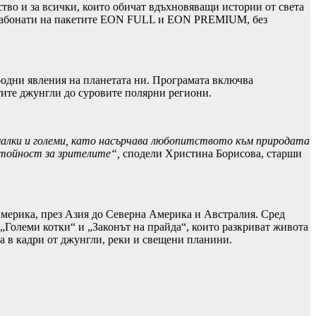
ство и за всички, които обичат вдъхновяващи истории от света
чки абонати на пакетите EON FULL и EON PREMIUM, без
родни явления на планетата ни. Програмата включва
тите джунгли до суровите полярни региони.
а малки и големи, като насърчава любопитството към природата
стойност за зрителите“,
сподели Христина Борисова, старши
Америка, през Азия до Северна Америка и Австралия. Сред
 „Големи котки“ и „Законът на прайда“, които разкриват живота
а в кадри от джунгли, реки и свещени планини.