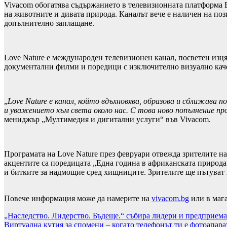
Vivacom обогатява съдържанието в телевизионната платформа
на животните и дивата природа. Каналът вече е наличен на п
допълнително заплащане.
Love Nature е международен телевизионен канал, посветен изц
документални филми и поредици с изключително визуално качес
„
Love Nature е канал, който вдъхновява, образова и сближава
и уважението към света около нас. С това ново попълнение 
мениджър „Мултимедия и дигитални услуги“ във Vivacom.
Програмата на Love Nature през февруари отвежда зрителите н
акцентите са поредицата „Една година в африканската природа“
и битките за надмощие сред хищниците. Зрителите ще пътуват 
Повече информация може да намерите на
vivacom.bg
или в мага
Навигация
„Наследство. Лидерство. Бъдеще.“ събира лидери и предприем
Виртуална кутия за спомени – когато телефонът ти е фотоапара