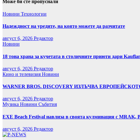
Може би сте пропуснали
Новини
Технологии
Надеждност на уредите, на която можете да разчитате
август 6, 2026
Редактор
Новини
18 тона храна за кучетата в столичните приюти дари Kaufla
август 6, 2026
Редактор
Кино и телевизия
Новини
WARNER BROS. DISCOVERY ИЗЛЪЧВА ЕВРОПЕЙСКОТО
август 6, 2026
Редактор
Музика
Новини
Събития
EXE Beach Festival навлиза в своята кулминация с MRAK, P
август 6, 2026
Редактор