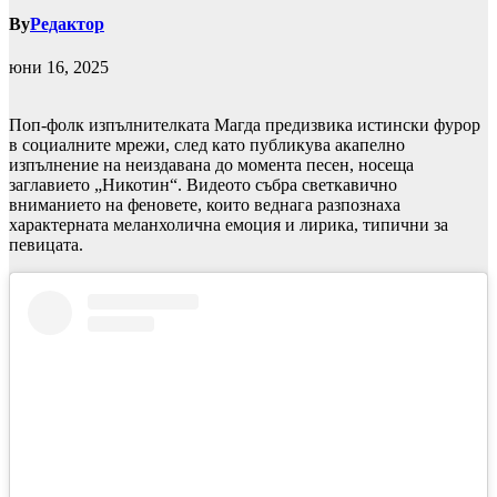
By
Редактор
юни 16, 2025
Поп-фолк изпълнителката Магда предизвика истински фурор
в социалните мрежи, след като публикува акапелно
изпълнение на неиздавана до момента песен, носеща
заглавието „Никотин“. Видеото събра светкавично
вниманието на феновете, които веднага разпознаха
характерната меланхолична емоция и лирика, типични за
певицата.