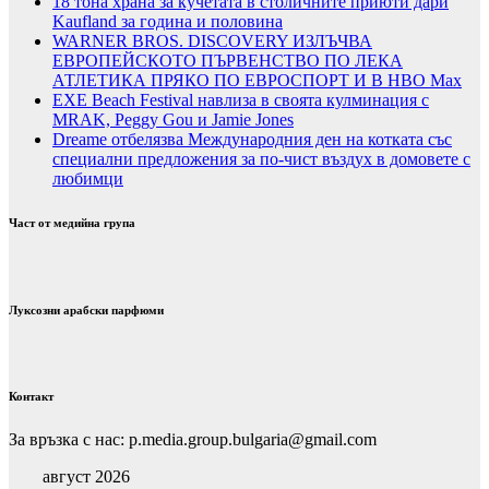
18 тона храна за кучетата в столичните приюти дари
Kaufland за година и половина
WARNER BROS. DISCOVERY ИЗЛЪЧВА
ЕВРОПЕЙСКОТО ПЪРВЕНСТВО ПО ЛЕКА
АТЛЕТИКА ПРЯКО ПО ЕВРОСПОРТ И В НВО Мах
EXE Beach Festival навлиза в своята кулминация с
MRAK, Peggy Gou и Jamie Jones
Dreame отбелязва Международния ден на котката със
специални предложения за по-чист въздух в домовете с
любимци
Част от медийна група
Луксозни арабски парфюми
Контакт
За връзка с нас: p.media.group.bulgaria@gmail.com
август 2026