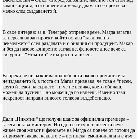
композицията, а отношенията между двамата се прекъсват
малко след създаването ѝ.
В свое интервю за в. Телеграф отпреди време, Магда загатва
за нереализиран проект, който остава “заключен в
чекмеджето” след раздялата ѝ с бившия си продуцент. Макар
и без да назове конкретно заглавие, феновете днес вече са
сигурни – “Никотин“ е въпросната песен.
Въпреки че не разкрива подробности около причините за
неиздаването ѝ, в поста си Магда признава, че това е “песен,
която ѝ лежи на сърцето”, и че не всичко, което обичаш,
можеш да пуснеш – но можеш да го изпееш. Именно тази
искреност направи видеото толкова въздействащо.
Дали „Никотин“ ще получи шанс за официална премиера –
засега остава мистерия. Но едно е сигурно: песента вече
живее своя живот и феновете на Магда са повече от готови да
я приемат такава, каквато е – истинска, емоционална и с дъх