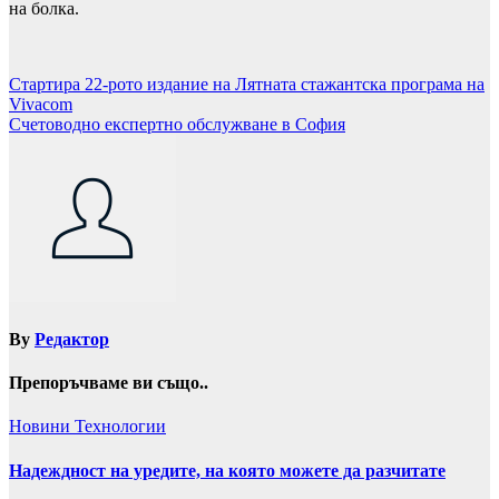
на болка.
Навигация
Стартира 22-рото издание на Лятната стажантска програма на
Vivacom
Счетоводно експертно обслужване в София
By
Редактор
Препоръчваме ви също..
Новини
Технологии
Надеждност на уредите, на която можете да разчитате