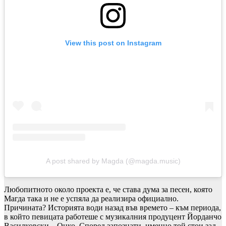
View this post on Instagram
A post shared by Magda (@magda.music)
Любопитното около проекта е, че става дума за песен, която
Магда така и не е успяла да реализира официално.
Причината? Историята води назад във времето – към периода,
в който певицата работеше с музикалния продуцент Йорданчо
Василковски – Оцко. Според запознати, именно той стои зад