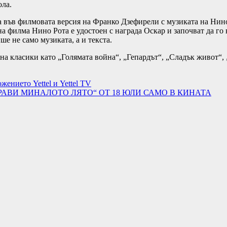
ла.
а във филмовата версия на Франко Дзефирели с музиката на Нино
на филма Нино Рота е удостоен с награда Оскар и започват да г
ше не само музиката, а и текста.
на класики като „Голямата война“, „Гепардът“, „Сладък живот“,
ението Yettel и Yettel TV
РАВИ МИНАЛОТО ЛЯТО“ ОТ 18 ЮЛИ САМО В КИНАТА