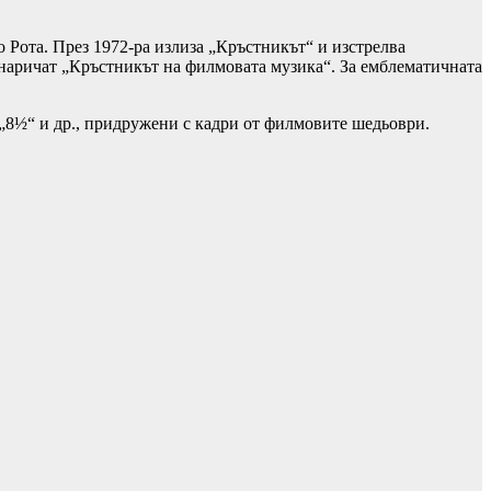
 Рота. През 1972-ра излиза „Кръстникът“ и изстрелва
о наричат „Кръстникът на филмовата музика“. За емблематичната
 „8½“ и др., придружени с кадри от филмовите шедьоври.