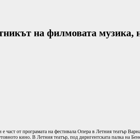
тникът на филмовата музика, 
е част от програмата на фестивала Опера в Летния театър Варна
етовното кино. В Летния театър, под диригентската палка на Бе