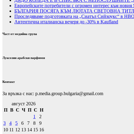
ДЯДО КОЛЕДА Е В СПИСЪКА С НЕПОСЛУШНИТЕ „
Европейските потребители с огромен интерес към новия 
БЪЛГАРИЯ ПОСЯГА КЪМ ЛЮТАТА СВЕТОВНА ТИТ
Проследяваме подготовката на „Сиатъл Сийхоукс“ в HB
Автентична италианска вечеря до -30% в Kaufland
Част от медийна група
Луксозни арабски парфюми
Контакт
За връзка с нас: p.media.group.bulgaria@gmail.com
август 2026
П
В
С
Ч
П
С
Н
1
2
3
4
5
6
7
8
9
10
11
12
13
14
15
16