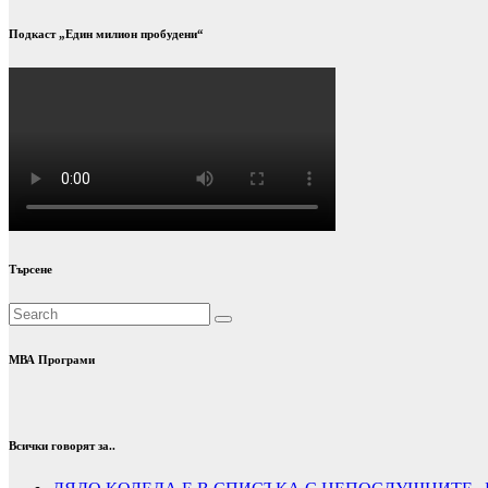
Подкаст „Един милион пробудени“
Търсене
МВА Програми
Всички говорят за..