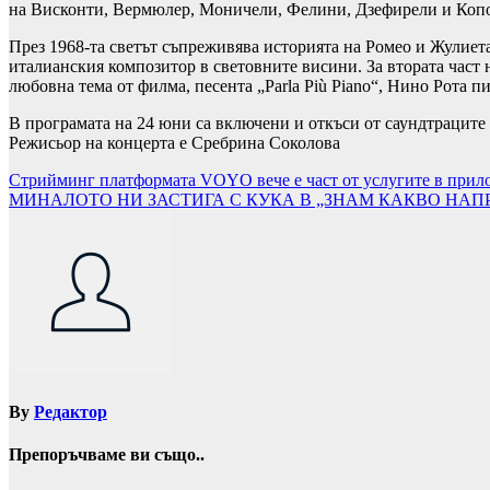
на Висконти, Вермюлер, Моничели, Фелини, Дзефирели и Копо
През 1968-та светът съпреживява историята на Ромео и Жулиет
италианския композитор в световните висини. За втората част 
любовна тема от филма, песента „Parla Più Piano“, Нино Рота пи
В програмата на 24 юни са включени и откъси от саундтраците 
Режисьор на концерта е Сребрина Соколова
Навигация
Стрийминг платформата VOYO вече е част от услугите в прилож
МИНАЛОТО НИ ЗАСТИГА С КУКА В „ЗНАМ КАКВО НАП
By
Редактор
Препоръчваме ви също..