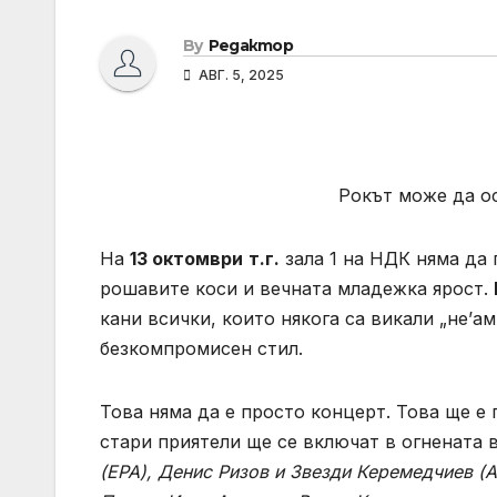
By
Редактор
АВГ. 5, 2025
Рокът може да ос
На
13 октомври
т.г.
зала 1 на НДК няма да 
рошавите коси и вечната младежка ярост.
кани всички, които някога са викали „не’ам
безкомпромисен стил.
Това няма да е просто концерт. Това ще е 
стари приятели ще се включат в огнената 
(ЕРА), Денис Ризов и Звезди Керемедчиев (А