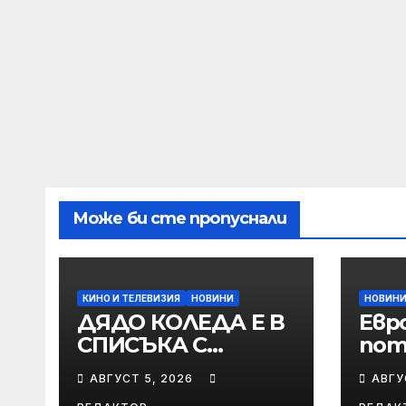
Може би сте пропуснали
КИНО И ТЕЛЕВИЗИЯ
НОВИНИ
НОВИН
ДЯДО КОЛЕДА Е В
Евр
СПИСЪКА С
пот
НЕПОСЛУШНИТЕ
огр
АВГУСТ 5, 2026
АВГУ
„БРУТАЛНА НОЩ
към