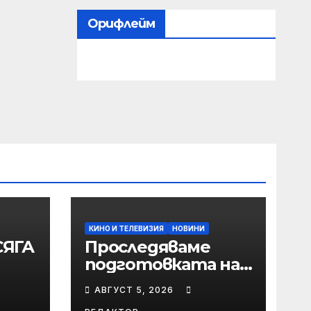
Орифлейм
КИНО И ТЕЛЕВИЗИЯ
НОВИНИ
СЯГА
Проследяваме
подготовката на
ТЛА
„Сиатъл Сийхоукс“
АВГУСТ 5, 2026
в HBO Max