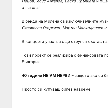
Пецов, Исус Ангелов, Васко Кръпката
и още 
от стола!
В бенда на Милена са изключителните музи
Станислав Георгиев, Мартин Малкодански и
В концерта участва още струнен състав на
Този проект се реализира с финансовата п
България.
40 години НЕ’АМ НЕРВИ
– защото ако си б
Просто си купуваш билет навреме.