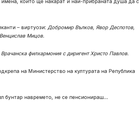
имена, които ще накарат и най-прибраната душа да 
канти – виртуози:
Добромир Вълков, Явор Деспотов,
 Венцислав Мицов.
Врачанска филхармония с диригент Христо Павлов.
одкрепа на Министерство на културата на Република
ил бунтар навремето, не се пенсионираш…