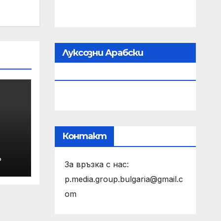
Луксозни Арабски
Парфюми
Контакт
Р
ЛА
За връзка с нас:
p.media.group.bulgaria@gmail.c
om