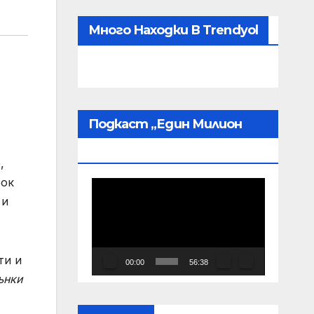
Много Находки В Trendyol
Подкаст „Един Милион
Пробудени“
,
рок
Видео
 и
ти и
00:00
56:38
ънки