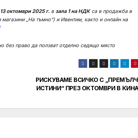
13 октомври 2025 г.
в
зала 1 на НДК
са в продажба в
 и магазини „На тъмно“) и Ивентим, както и онлайн на
/
 но без право дa ползват отделно седящо място
РИСКУВАМЕ ВСИЧКО С „ПРЕМЪЛ
ИСТИНИ“ ПРЕЗ ОКТОМВРИ В КИН