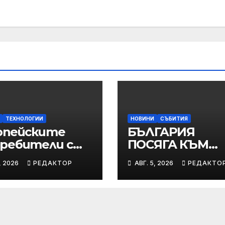
ТЕХНОЛОГИИ
НОВИНИ
СЪБИТИЯ
опейските
БЪЛГАРИЯ
ребители с
ПОСЯГА КЪМ
омен интерес
ЛЮТАТА
, 2026
РЕДАКТОР
АВГ. 5, 2026
РЕДАКТО
 новия
СВЕТОВНА ТИТ
ung Galaxy Z
8