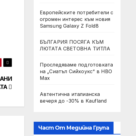
Европейските потребители с
огромен интерес към новия
Samsung Galaxy Z Fold8
БЪЛГАРИЯ ПОСЯГА КЪМ
ЛЮТАТА СВЕТОВНА ТИТЛА
Проследяваме подготовката
на „Сиатъл Сийхоукс“ в HBO
ЧАНИ
Max
АТА
Автентична италианска
вечеря до -30% в Kaufland
Част От Медийна Група