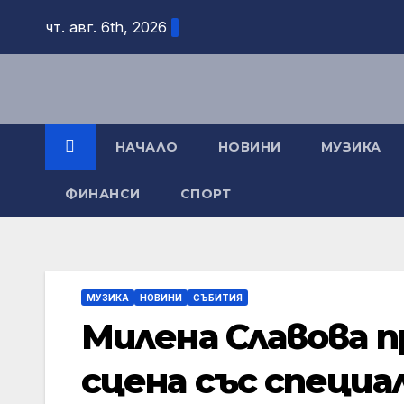
Skip
чт. авг. 6th, 2026
to
content
НАЧАЛО
НОВИНИ
МУЗИКА
ФИНАНСИ
СПОРТ
МУЗИКА
НОВИНИ
СЪБИТИЯ
Милена Славова п
сцена със специа