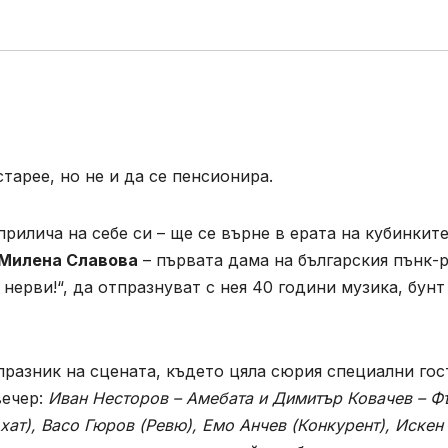
тарее, но не и да се пенсионира.
прилича на себе си – ще се върне в ерата на кубинките
Милена Славова
– първата дама на българския пънк-
 нерви!“, да отпразнуват с нея 40 години музика, бунт
празник на сцената, където цяла сюрия специални гос
вечер:
Иван Несторов – Амебата и Димитър Ковачев – Ф
хат), Васо Гюров (Ревю), Емо Анчев (Конкурент), Искен