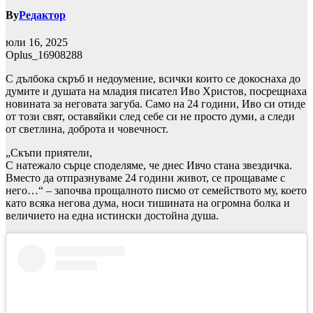
By
Редактор
юли 16, 2025
Oplus_16908288
С дълбока скръб и недоумение, всички които се докоснаха до
думите и душата на младия писател Иво Христов, посрещнаха
новината за неговата загуба. Само на 24 години, Иво си отиде
от този свят, оставяйки след себе си не просто думи, а следи
от светлина, доброта и човечност.
„Скъпи приятели,
С натежало сърце споделяме, че днес Ивчо стана звездичка.
Вместо да отпразнуваме 24 години живот, се прощаваме с
него…“ – започва прощалното писмо от семейството му, което
като всяка негова дума, носи тишината на огромна болка и
величието на една истински достойна душа.