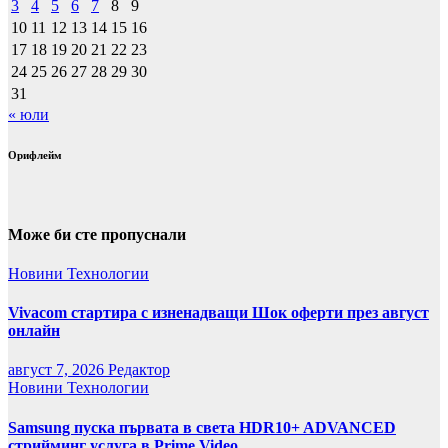
3
4
5
6
7
8
9
10
11
12
13
14
15
16
17
18
19
20
21
22
23
24
25
26
27
28
29
30
31
« юли
Орифлейм
Може би сте пропуснали
Новини
Технологии
Vivacom стартира с изненадващи Шок оферти през август
онлайн
август 7, 2026
Редактор
Новини
Технологии
Samsung пуска първата в света HDR10+ ADVANCED
стрийминг услуга в Prime Video