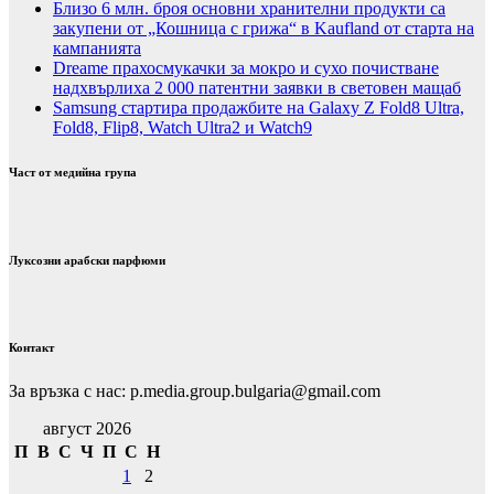
Близо 6 млн. броя основни хранителни продукти са
закупени от „Кошница с грижа“ в Kaufland от старта на
кампанията
Dreame прахосмукачки за мокро и сухо почистване
надхвърлиха 2 000 патентни заявки в световен мащаб
Samsung стартира продажбите на Galaxy Z Fold8 Ultra,
Fold8, Flip8, Watch Ultra2 и Watch9
Част от медийна група
Луксозни арабски парфюми
Контакт
За връзка с нас: p.media.group.bulgaria@gmail.com
август 2026
П
В
С
Ч
П
С
Н
1
2