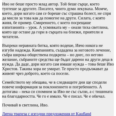
Иво не беше просто млад автор. Той беше сърце, което
туптеше за другите. Писател, чиито думи лекуваха. Момче,
което, дори когато сам се бореше със страшна болест, не спря
да мисли за това как да помогне на други. Силата, с която
живя, бе пример. Смирението, с което посрещаше
изпитанията – урок. А усмивката му – онази тиха светлина,
която ще остане да гори в сърцата на близки, приятели и
читатели.
Въпреки неравната битка, която водеше, Ивчо никога не
изгуби надежда. Кампанията, създадена за неговото лечение,
събра широка обществена подкрепа – но днес, по негово
желание, събраните средства ще бъдат дарени на други деца в
нужда. Да даде, дори когато сам имаше нужда – това беше Иво
Христов. Такива хора не умират. Те просто продължават да
живеят чрез доброто, което са посели.
Семейството му обещава, че в следващите дни ще сподели
повече информация за поклонението и погребението. А
дотогава – нека си спомним за Иво не със сълзи, а с тишината
на благодарността. Че го е имало. Че е писал. Че е обичал.
Почивай в светлина, Иво.
Навигация
Лятна трапеза с изгодни предложения от Kaufland