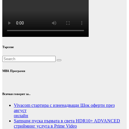
Търсене
МВА Програми
Всички говорят за..
Vivacom стартира с изненадващи Шок оферти през
август
онлайн
Samsung пуска първата в света HDR10+ ADVANCED
стрийминг услуга в Prime Video