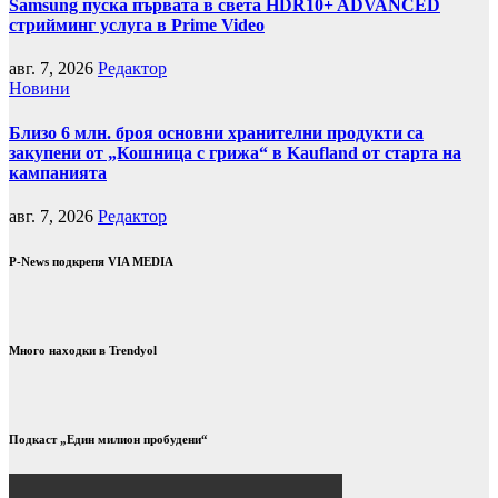
Samsung пуска първата в света HDR10+ ADVANCED
стрийминг услуга в Prime Video
авг. 7, 2026
Редактор
Новини
Близо 6 млн. броя основни хранителни продукти са
закупени от „Кошница с грижа“ в Kaufland от старта на
кампанията
авг. 7, 2026
Редактор
P-News подкрепя VIA MEDIA
Много находки в Trendyol
Подкаст „Един милион пробудени“