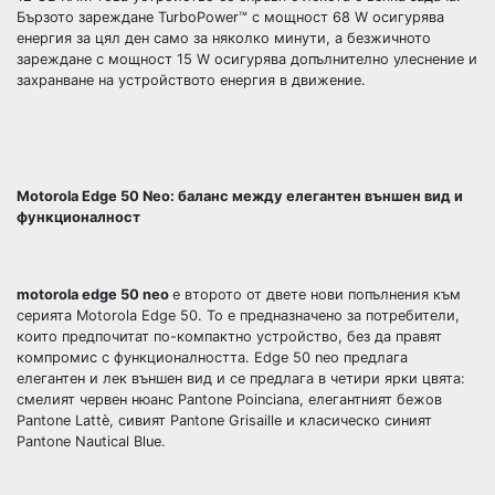
Бързото зареждане TurboPower™ с мощност 68 W осигурява
енергия за цял ден само за няколко минути, а безжичното
зареждане с мощност 15 W осигурява допълнително улеснение и
захранване на устройството енергия в движение.
Motorola Edge 50 Neo: баланс между елегантен външен вид и
функционалност
motorola edge 50 neo
е второто от двете нови попълнения към
серията Motorola Edge 50. То е предназначено за потребители,
които предпочитат по-компактно устройство, без да правят
компромис с функционалността. Edge 50 neo предлага
елегантен и лек външен вид и се предлага в четири ярки цвята:
смелият червен нюанс Pantone Poinciana, елегантният бежов
Pantone Lattè, сивият Pantone Grisaille и класическо синият
Pantone Nautical Blue.