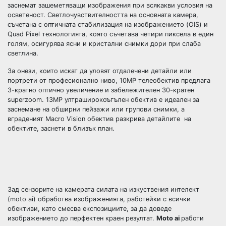
заснемат зашеметяващи изображения при всякакви условия на
осветеност. Светлочувствителността на основната камера,
съчетана с оптичната стабилизация на изображението (OIS) и
Quad Pixel технологията, която съчетава четири пиксела в един
голям, осигурява ясни и кристални снимки дори при слаба
светлина.
За онези, които искат да уловят отдалечени детайли или
портрети от професионално ниво, 10МР телеобектив предлага
3-кратно оптично увеличение и забележителен 30-кратен
superzoom. 13MP ултраширокоъгълен обектив е идеален за
заснемане на обширни пейзажи или групови снимки, а
вграденият Macro Vision обектив разкрива детайлите на
обектите, заснети в близък план.
Зад сензорите на камерата силата на изкуствения интелект
(moto ai) обработва изображенията, работейки с всички
обективи, като смесва експозициите, за да доведе
изображението до перфектен краен резултат.
Moto ai
работи