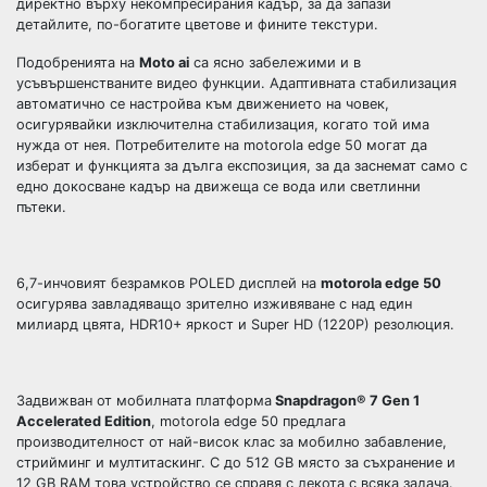
директно върху некомпресирания кадър, за да запази
дeтайлите, по-богатите цветове и фините текстури.
Подобренията на
Moto ai
са ясно забележими и в
усъвършенстваните видео функции. Адаптивната стабилизация
автоматично се настройва към движението на човек,
осигурявайки изключителна стабилизация, когато той има
нужда от нея. Потребителите на motorola edge 50 могат да
изберат и функцията за дълга експозиция, за да заснемат само с
едно докосване кадър на движеща се вода или светлинни
пътеки.
6,7-инчовият безрамков POLED дисплей на
motorola edge 50
осигурява завладяващо зрително изживяване с над един
милиард цвята, HDR10+ яркост и Super HD (1220P) резолюция.
Задвижван от мобилната платформа
Snapdragon® 7 Gen 1
Accelerated Edition
, motorola edge 50 предлага
производителност от най-висок клас за мобилно забавление,
стрийминг и мултитаскинг. С до 512 GB място за съхранение и
12 GB RAM това устройство се справя с лекота с всяка задача.