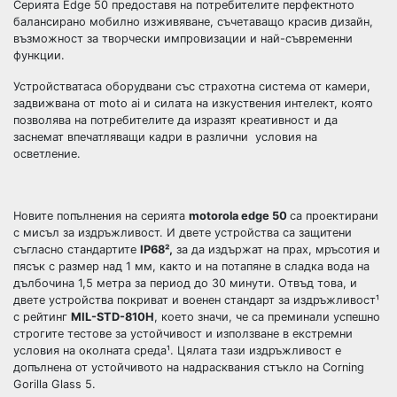
Серията Edge 50 предоставя на потребителите перфектното
балансирано мобилно изживяване, съчетаващо красив дизайн,
възможност за творчески импровизации и най-съвременни
функции.
Устройстватаса оборудвани със страхотна система от камери,
задвижвана от moto ai и силата на изкуствения интелект, която
позволява на потребителите да изразят креативност и да
заснемат впечатляващи кадри в различни условия на
осветление.
Новите попълнения на серията
motorola edge 50
са проектирани
с мисъл за издръжливост. И двете устройства са защитени
съгласно стандартите
IP68²,
за да издържат на прах, мръсотия и
пясък с размер над 1 мм, както и на потапяне в сладка вода на
дълбочина 1,5 метра за период до 30 минути. Отвъд това, и
двете устройства покриват и военен стандарт за издръжливост¹
с рейтинг
MIL-STD-810H
, което значи, че са преминали успешно
строгите тестове за устойчивост и използване в екстремни
условия на околната среда¹. Цялата тази издръжливост е
допълнена от устойчивото на надрасквания стъкло на Corning
Gorilla Glass 5.