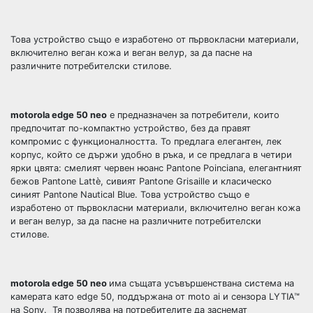
Това устройство също е изработено от първокласни материали,
включително веган кожа и веган велур, за да пасне на
различните потребителски стилове.
motorola edge 50 neo
е предназначен за потребители, които
предпочитат по-компактно устройство, без да правят
компромис с функционалността. То предлага елегантен, лек
корпус, който се държи удобно в ръка, и се предлага в четири
ярки цвята: смелият червен нюанс Pantone Poinciana, елегантният
бежов Pantone Lattè, сивият Pantone Grisaille и класическо
синият Pantone Nautical Blue. Това устройство също е
изработено от първокласни материали, включително веган кожа
и веган велур, за да пасне на различните потребителски
стилове.
motorola edge 50 neo
има същата усъвършенствана система на
камерата като edge 50, поддържана от moto ai и сензора LYTIA™
на Sony. Тя позволява на потребителите да заснемат