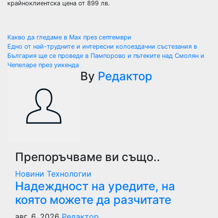
крайноклиентска цена от 899 лв.
Навигация
Какво да гледаме в Max през септември
Едно от най-трудните и интересни колоездачни състезания в
България ще се проведе в Пампорово и пътеките над Смолян и
Чепеларе през уикенда
By
Редактор
Препоръчваме ви също..
Новини
Технологии
Надеждност на уредите, на
която можете да разчитате
авг. 6, 2026
Редактор