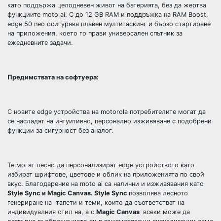
като поддържа целодневен живот на батерията, без да жертва
функциите moto ai. С до 12 GB RAM и поддръжка на RAM Boost,
edge 50 neo осигурява плавен мултитаскинг и бързо стартиране
на приложения, което го прави универсален спътник за
ежедневните задачи.
Предимствата на софтуера:
С новите edge устройства на motorola потребителите могат да
се насладят на интуитивно, персонално изживяване с подобрени
функции за сигурност без аналог.
Те могат лесно да персонализират edge устройството като
избират шрифтове, цветове и облик на приложенията по свой
вкус. Благодарение на moto ai са налични и изживявания като
Style Sync и Magic Canvas. Style Sync
позволява лесното
генериране на тапети и теми, които да съответстват на
индивидуалния стил на, а с
Magic Canvas
всеки може да