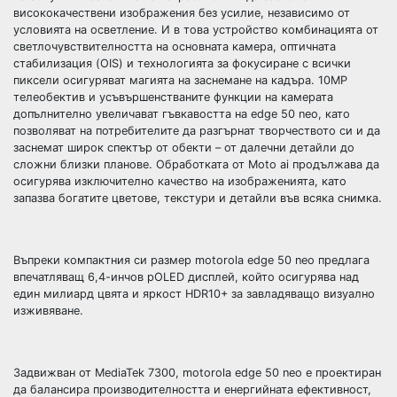
висококачествени изображения без усилие, независимо от
условията на осветление. И в това устройство комбинацията от
светлочувствителността на основната камера, оптичната
стабилизация (OIS) и технологията за фокусиране с всички
пиксели осигуряват магията на заснемане на кадъра. 10МР
телеобектив и усъвършенстваните функции на камерата
допълнително увеличават гъвкавостта на edge 50 neo, като
позволяват на потребителите да разгърнат творчеството си и да
заснемат широк спектър от обекти – от далечни детайли до
сложни близки планове. Обработката от Moto ai продължава да
осигурява изключително качество на изображенията, като
запазва богатите цветове, текстури и детайли във всяка снимка.
Въпреки компактния си размер motorola edge 50 neo предлага
впечатляващ 6,4-инчов pOLED дисплей, който осигурява над
един милиард цвята и яркост HDR10+ за завладяващо визуално
изживяване.
Задвижван от MediaTek 7300, motorola edge 50 neo е проектиран
да балансира производителността и енергийната ефективност,