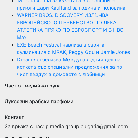
18 тона храна за кучетата в столичните
приюти дари Kaufland за година и половина
WARNER BROS. DISCOVERY ИЗЛЪЧВА
ЕВРОПЕЙСКОТО ПЪРВЕНСТВО ПО ЛЕКА
АТЛЕТИКА ПРЯКО ПО ЕВРОСПОРТ И В НВО
Мах
EXE Beach Festival навлиза в своята
кулминация с MRAK, Peggy Gou и Jamie Jones
Dreame отбелязва Международния ден на
котката със специални предложения за по-
чист въздух в домовете с любимци
Част от медийна група
Луксозни арабски парфюми
Контакт
За връзка с нас: p.media.group.bulgaria@gmail.com