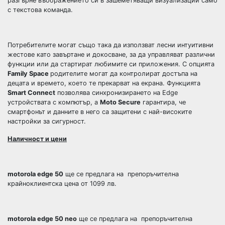
разгърне въображението си в зашеметяващи визуализации само
с текстова команда.
Потребителите могат също така да използват лесни интуитивни
жестове като завъртане и докосване, за да управляват различни
функции или да стартират любимите си приложения. С опцията
Family Space
родителите могат да контролират достъпа на
децата и времето, което те прекарват на екрана. Функцията
Smart Connect
позволява синхронизирането на Edge
устройствата с компютър, а
Moto Secure
гарантира, че
смартфонът и данните в него са защитени с най-високите
настройки за сигурност.
Наличност и цени
motorola edge 50
ще се предлага на препоръчителна
крайноклиентска цена от 1099 лв.
motorola edge 50 neo
ще се предлага на препоръчителна