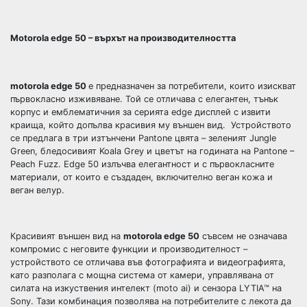
Motorola edge 50 – върхът на производителността
motorola edge 50
е предназначен за потребители, които изискват
първокласно изживяване. Той се отличава с елегантен, тънък
корпус и емблематичния за серията edge дисплей с извити
краища, който допълва красивия му външен вид. Устройството
се предлага в три изтънчени Pantone цвята – зеленият Jungle
Green, бледосивият Koala Grey и цветът на годината на Pantone –
Peach Fuzz. Еdge 50 излъчва елегантност и с първокласните
материали, от които е създаден, включително веган кожа и
веган велур.
Красивият външен вид на
motorola edge 50
съвсем не означава
компромис с неговите функции и производителност –
устройството се отличава във фотографията и видеографията,
като разполага с мощна система от камери, управлявана от
силата на изкуствения интелект (moto ai) и сензора LYTIA™ на
Sony. Тази комбинация позволява на потребителите с лекота да