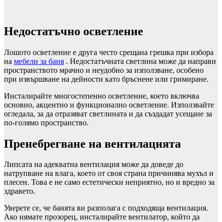
Недостатъчно осветление
Лошото осветление е друга често срещана грешка при избора
на
мебели за баня
. Недостатъчната светлина може да направи
пространството мрачно и неудобно за използване, особено
при извършване на дейности като бръснене или гримиране.
Инсталирайте многостепенно осветление, което включва
основно, акцентно и функционално осветление. Използвайте
огледала, за да отразяват светлината и да създадат усещане за
по-голямо пространство.
Пренебрегване на вентилацията
Липсата на адекватна вентилация може да доведе до
натрупване на влага, което от своя страна причинява мухъл и
плесен. Това е не само естетически неприятно, но и вредно за
здравето.
Уверете се, че банята ви разполага с подходяща вентилация.
Ако нямате прозорец, инсталирайте вентилатор, който да