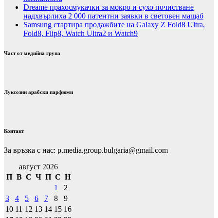
Dreame прахосмукачки за мокро и сухо почистване
надхвърлиха 2 000 патентни заявки в световен мащаб
Samsung стартира продажбите на Galaxy Z Fold8 Ultra,
Fold8, Flip8, Watch Ultra2 и Watch9
Част от медийна група
Луксозни арабски парфюми
Контакт
За връзка с нас: p.media.group.bulgaria@gmail.com
август 2026
П
В
С
Ч
П
С
Н
1
2
3
4
5
6
7
8
9
10
11
12
13
14
15
16