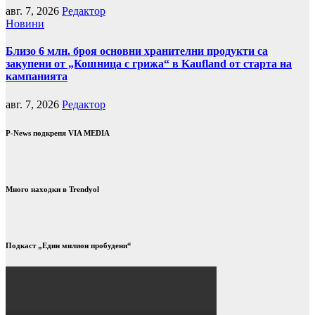
авг. 7, 2026
Редактор
Новини
Близо 6 млн. броя основни хранителни продукти са
закупени от „Кошница с грижа“ в Kaufland от старта на
кампанията
авг. 7, 2026
Редактор
P-News подкрепя VIA MEDIA
Много находки в Trendyol
Подкаст „Един милион пробудени“