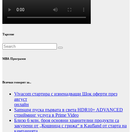
Търсене
МВА Програми
Всички говорят за..
Vivacom стартира с изненадващи Шок оферти през
август
онлайн
Samsung пуска първата в света HDR10+ ADVANCED
стрийминг услуга в Prime Video
Близо 6 млн. броя основни хранителни продукти са
закупени от „Кошница с грижа“ в Kaufland от старта на
кампанията