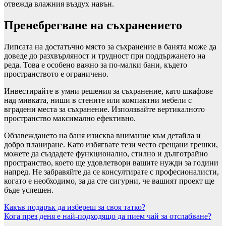
отвежда влажния въздух навън.
Пренебрегване на съхранението
Липсата на достатъчно място за съхранение в банята може да
доведе до разхвърляност и трудност при поддържането на
реда. Това е особено важно за по-малки бани, където
пространството е ограничено.
Инвестирайте в умни решения за съхранение, като шкафове
над мивката, ниши в стените или компактни мебели с
вградени места за съхранение. Използвайте вертикалното
пространство максимално ефективно.
Обзавеждането на баня изисква внимание към детайла и
добро планиране. Като избягвате тези често срещани грешки,
можете да създадете функционално, стилно и дълготрайно
пространство, което ще удовлетвори вашите нужди за години
напред. Не забравяйте да се консултирате с професионалисти,
когато е необходимо, за да сте сигурни, че вашият проект ще
бъде успешен.
Навигация
Какъв подарък да избереш за своя татко?
Кога през деня е най-подходящо да пием чай за отслабване?