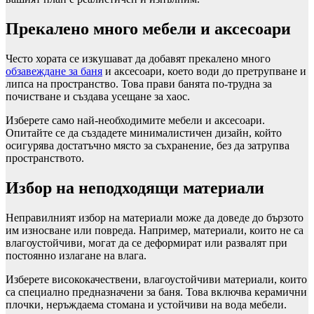
Прекалено много мебели и аксесоари
Често хората се изкушават да добавят прекалено много
обзавеждане за баня
и аксесоари, което води до претрупване и
липса на пространство. Това прави банята по-трудна за
почистване и създава усещане за хаос.
Изберете само най-необходимите мебели и аксесоари.
Опитайте се да създадете минималистичен дизайн, който
осигурява достатъчно място за съхранение, без да затрупва
пространството.
Избор на неподходящи материали
Неправилният избор на материали може да доведе до бързото
им износване или повреда. Например, материали, които не са
влагоустойчиви, могат да се деформират или развалят при
постоянно излагане на влага.
Изберете висококачествени, влагоустойчиви материали, които
са специално предназначени за баня. Това включва керамични
плочки, неръждаема стомана и устойчиви на вода мебели.