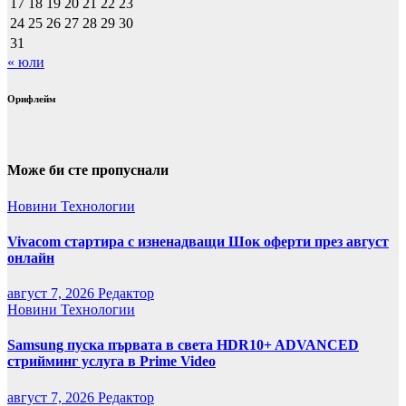
17
18
19
20
21
22
23
24
25
26
27
28
29
30
31
« юли
Орифлейм
Може би сте пропуснали
Новини
Технологии
Vivacom стартира с изненадващи Шок оферти през август
онлайн
август 7, 2026
Редактор
Новини
Технологии
Samsung пуска първата в света HDR10+ ADVANCED
стрийминг услуга в Prime Video
август 7, 2026
Редактор