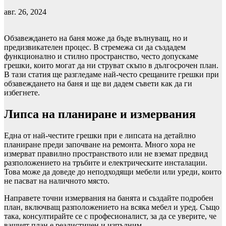
авг. 26, 2024
Обзавеждането на баня може да бъде вълнуващ, но и
предизвикателен процес. В стремежа си да създадем
функционално и стилно пространство, често допускаме
грешки, които могат да ни струват скъпо в дългосрочен план.
В тази статия ще разгледаме най-често срещаните грешки при
обзавеждането на баня и ще ви дадем съвети как да ги
избегнете.
Липса на планиране и измервания
Една от най-честите грешки при е липсата на детайлно
планиране преди започване на ремонта. Много хора не
измерват правилно пространството или не вземат предвид
разположението на тръбите и електрическите инсталации.
Това може да доведе до неподходящи мебели или уреди, които
не пасват на наличното място.
Направете точни измервания на банята и създайте подробен
план, включващ разположението на всяка мебел и уред. Също
така, консултирайте се с професионалист, за да се уверите, че
вашият план е реалистичен и изпълним.