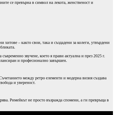
дините се превърна в символ на лекота, женственост и
и хитове – както свои, така и създадени за колеги, утвърдени
бликата.
съвременно звучене, което я прави актуална и през 2025 г.
алансиран и професионално завършен.
 Съчетанието между ретро елементи и модерна визия създава
свобода и увереност.
тарява. Римейкът не просто възражда спомени, а ги превръща в