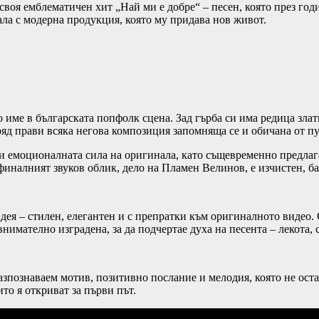
а своя емблематичен хит „Най ми е добре“ – песен, която през го
ла с модерна продукция, която му придава нов живот.
 име в българската попфолк сцена. Зад гърба си има редица златн
яд прави всяка негова композиция запомняща се и обичана от пу
и емоционалната сила на оригинала, като същевременно предлага 
финалният звуков облик, дело на Пламен Велинов, е изчистен, б
ея – стилен, елегантен и с препратки към оригиналното видео.
нимателно изградена, за да подчертае духа на песента – лекота, 
 разпознаваем мотив, позитивно послание и мелодия, която не ос
ито я откриват за първи път.