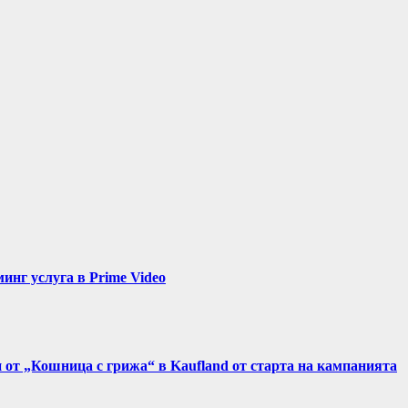
нг услуга в Prime Video
и от „Кошница с грижа“ в Kaufland от старта на кампанията