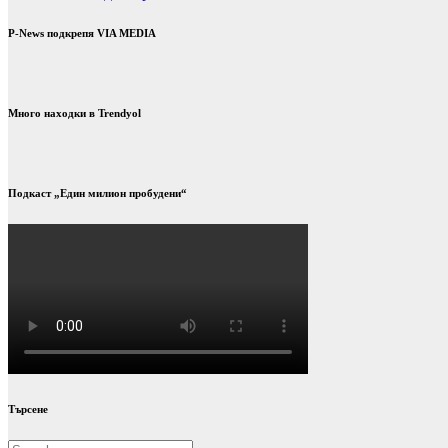
P-News подкрепя VIA MEDIA
Много находки в Trendyol
Подкаст „Един милион пробудени“
Търсене