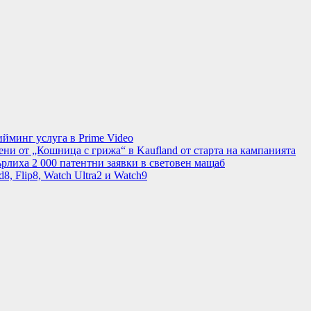
минг услуга в Prime Video
ени от „Кошница с грижа“ в Kaufland от старта на кампанията
рлиха 2 000 патентни заявки в световен мащаб
8, Flip8, Watch Ultra2 и Watch9