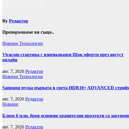
By
Редактор
Препоръчваме ви също..
Новини
Технологии
Vivacom стартира с изненадващи Шок оферти през август
онлайн
авг. 7, 2026
Редактор
Новини
Технологии
Samsung пуска първата в света HDR10+ ADVANCED стрийми
авг. 7, 2026
Редактор
Новини
Близо 6 млн. броя основни хранителни продукти са закупен
авг. 7, 2026
Редактор