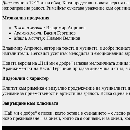
Днес
точно в 12:12 ч. на обяд, Кати представи новата версия н
неподправена радост. Римейкът съчетава уважение към оригина
Музикална продукция
Текст и музика:
Владимир Априлов
Аранжимент:
Васил Гергинов
Микс и мастър:
Пламен Велинов
Владимир Априлов, автор на текста и музиката, е добре познато
изпълнители. Неговият усет към мелодията и емоционалния зар
Новата версия на „Най ми е добре“ запазва мелодичната линия 
Аранжиментът на Васил Гергинов придава динамика и стил, а 
Видеоклип с характер
Клипът към римейка е визуално продължение на музикалната ид
усещане за приемственост и артистична зрялост. Всяка сцена е в
Завръщане към класиката
„Най ми е добре“ е песен, която остава в съзнанието – с лесно
ново преживяване – за онези, които са я обичали, и за онези, ко