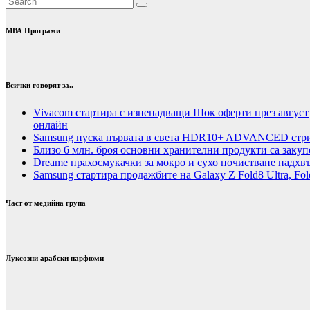
МВА Програми
Всички говорят за..
Vivacom стартира с изненадващи Шок оферти през август
онлайн
Samsung пуска първата в света HDR10+ ADVANCED стрий
Близо 6 млн. броя основни хранителни продукти са закуп
Dreame прахосмукачки за мокро и сухо почистване надхвъ
Samsung стартира продажбите на Galaxy Z Fold8 Ultra, Fold
Част от медийна група
Луксозни арабски парфюми