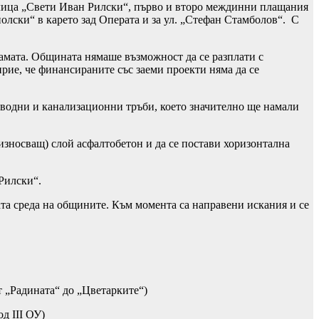
лица „Свети Иван Рилски“, първо и второ междинни плащания
лски“ в карето зад Операта и за ул. „Стефан Стамболов“. С
амата. Общината нямаше възможност да се разплати с
рие, че финансираните със заеми проекти няма да се
оводни и канализационни тръби, което значително ще намали
(износващ) слой асфалтобетон и да се постави хоризонтална
Рилски“.
та среда на общините. Към момента са направени искания и се
т „Радината“ до „Цветарките“)
д III ОУ)