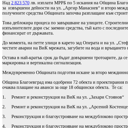
Над
2 823 570
лв. изплати МРРБ по 5 искания на Община Благо
за извършени дейности на ул. „Аргир Манасиев“ и второ межд
получените средства Общината започва разплащане към строит
Това деблокира процеса по завършване на улиците. Строителни
изпълнителите дори със заемни средства, тъй като с последнит
финансират от държавата.
До момента, на петте улици в карето зад Операта и на ул. „С
честите аварии на ВиК мрежата, загубите на вода и връщането 
Остава в най-кратък срок да бъдат довършени тротоарите, да се
маркировка и вертикална сигнализация.
Междувременно Общината подготвя искане за второ междинно п
Община Благоевград има одобрени 72 обекта и проектирания п
очаква плащане на аванси за още 18 общински обекта. Те са:
1. Ремонт и реконструкция на ВиК на ул. „Захари Стоянов“
2. Ремонт и реконструкция на ВиК на ул. „Арсений Костенцев
3. Реконструкция и благоустрояване на междублоково пространс
4. Реконструкция и благоустрояване на междублоково пространс