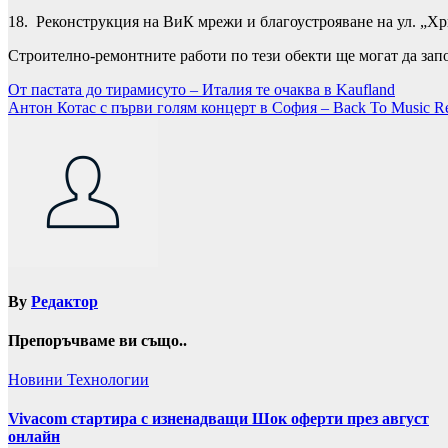
18. Реконструкция на ВиК мрежи и благоустрояване на ул. „Х
Строително-ремонтните работи по тези обекти ще могат да зап
Навигация
От пастата до тирамисуто – Италия те очаква в Kaufland
Антон Котас с първи голям концерт в София – Back To Music R
By
Редактор
Препоръчваме ви също..
Новини
Технологии
Vivacom стартира с изненадващи Шок оферти през август
онлайн