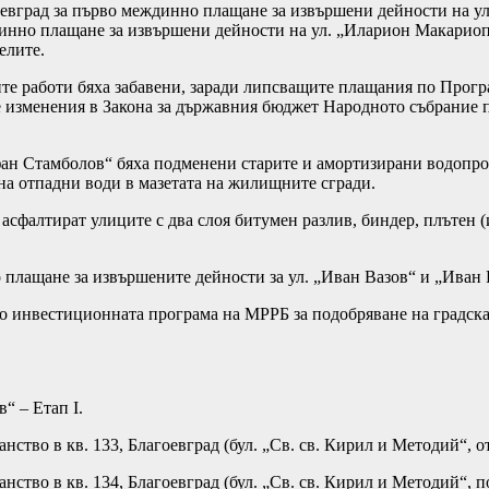
евград за първо междинно плащане за извършени дейности на у
инно плащане за извършени дейности на ул. „Иларион Макариопо
елите.
те работи бяха забавени, заради липсващите плащания по Прогр
е изменения в Закона за държавния бюджет Народното събрание п
тефан Стамболов“ бяха подменени старите и амортизирани водопр
на отпадни води в мазетата на жилищните сгради.
 асфалтират улиците с два слоя битумен разлив, биндер, плътен 
лащане за извършените дейности за ул. „Иван Вазов“ и „Иван 
о инвестиционната програма на МРРБ за подобряване на градска
“ – Етап I.
тво в кв. 133, Благоевград (бул. „Св. св. Кирил и Методий“, о
тво в кв. 134, Благоевград (бул. „Св. св. Кирил и Методий“, по