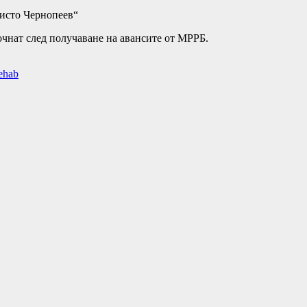
ристо Чернопеев“
очнат след получаване на авансите от МРРБ.
ehab