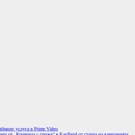
минг услуга в Prime Video
ени от „Кошница с грижа“ в Kaufland от старта на кампанията