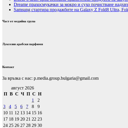
Dreame прахосмукачки за мокро и сухо почистване надхвъ
Samsung стартира продажбите на Galaxy Z Fold8 Ultra, Fold
Част от медийна група
Луксозни арабски парфюми
Контакт
За връзка с нас: p.media.group.bulgaria@gmail.com
август 2026
П
В
С
Ч
П
С
Н
1
2
3
4
5
6
7
8
9
10
11
12
13
14
15
16
17
18
19
20
21
22
23
24
25
26
27
28
29
30