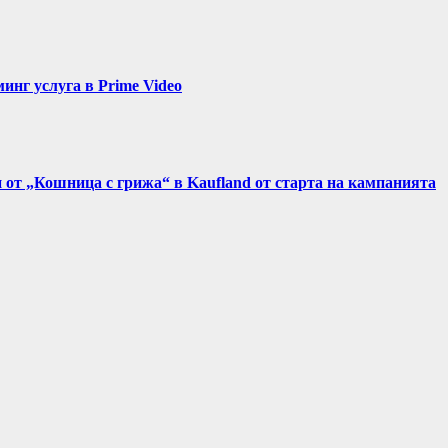
нг услуга в Prime Video
и от „Кошница с грижа“ в Kaufland от старта на кампанията