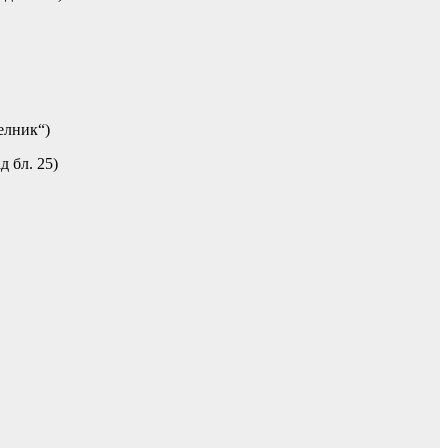
елник“)
д бл. 25)