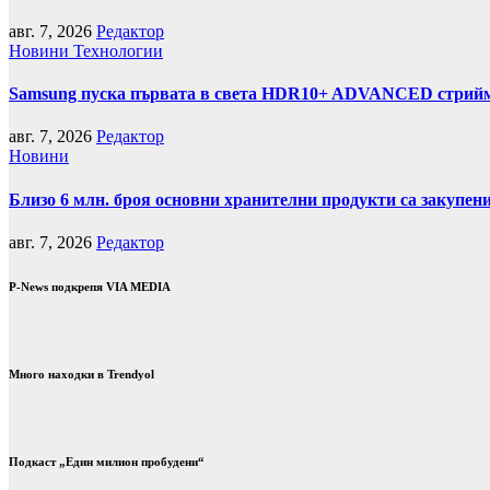
авг. 7, 2026
Редактор
Новини
Технологии
Samsung пуска първата в света HDR10+ ADVANCED стрийми
авг. 7, 2026
Редактор
Новини
Близо 6 млн. броя основни хранителни продукти са закупен
авг. 7, 2026
Редактор
P-News подкрепя VIA MEDIA
Много находки в Trendyol
Подкаст „Един милион пробудени“