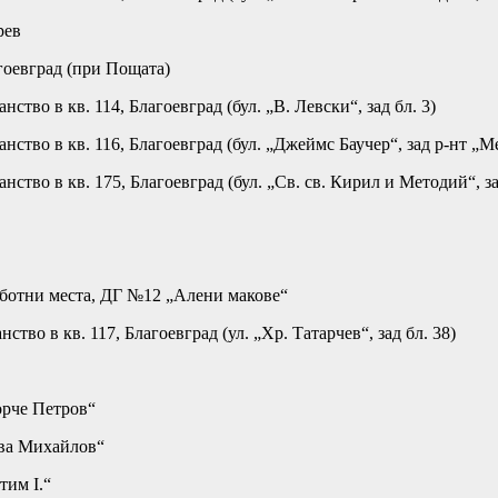
рев
гоевград (при Пощата)
во в кв. 114, Благоевград (бул. „В. Левски“, зад бл. 3)
тво в кв. 116, Благоевград (бул. „Джеймс Баучер“, зад р-нт „М
тво в кв. 175, Благоевград (бул. „Св. св. Кирил и Методий“, за
работни места, ДГ №12 „Алени макове“
во в кв. 117, Благоевград (ул. „Хр. Татарчев“, зад бл. 38)
орче Петров“
ава Михайлов“
тим I.“