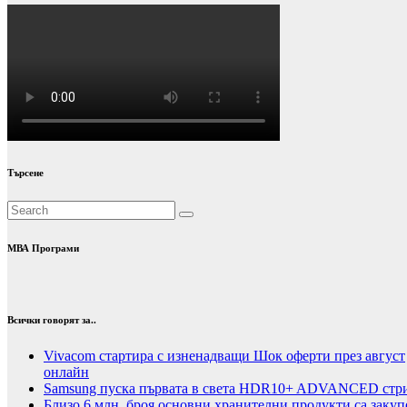
Търсене
МВА Програми
Всички говорят за..
Vivacom стартира с изненадващи Шок оферти през август
онлайн
Samsung пуска първата в света HDR10+ ADVANCED стрий
Близо 6 млн. броя основни хранителни продукти са закуп