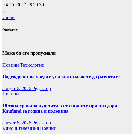
24
25
26
27
28
29
30
31
« юли
Орифлейм
Може би сте пропуснали
Новини
Технологии
Надеждност на уредите, на която можете да разчитате
август 6, 2026
Редактор
Новини
18 тона храна за кучетата в столичните приюти дари
Kaufland за година и половина
август 6, 2026
Редактор
Кино и телевизия
Новини