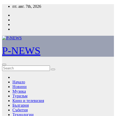
Skip
пт. авг. 7th, 2026
to
content
P-NEWS
Начало
Новини
Музика
Туризъм
Кино и телевизия
България
Събития
Технологии