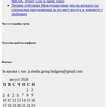
MRAK, Peggy Gou и Jamie Jones
Dreame отбелязва Международния ден на котката със
специални предложения за по-чист въздух в домовете с
любимци
Част от медийна група
Луксозни арабски парфюми
Контакт
За връзка с нас: p.media.group.bulgaria@gmail.com
август 2026
П
В
С
Ч
П
С
Н
1
2
3
4
5
6
7
8
9
10
11
12
13
14
15
16
17
18
19
20
21
22
23