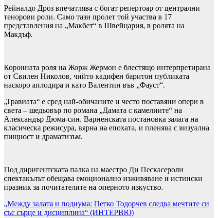
Рейналдо Дроз впечатлява с богат репертоар от централни
тенорови роли. Само тази пролет той участва в 17
представления на „Макбет“ в Швейцария, в ролята на
Макдъф.
Коронната роля на Жорж Жермон е блестящо интерпретирана
от Свилен Николов, чийто кадифен баритон публиката
наскоро аплодира и като Валентин във „Фауст“.
„Травиата“ е сред най-обичаните и често поставяни опери в
света – шедьовър по романа „Дамата с камелиите“ на
Александър Дюма-син. Варненската постановка залага на
класическа режисура, вярна на епохата, и пленява с визуална
пищност и драматизъм.
Под диригентската палка на маестро Ди Пескасероли
спектакълът обещава емоционално изживяване и истински
празник за почитателите на оперното изкуство.
Навигация
„Между залата и подиума: Петко Тодорчев следва мечтите си
със сърце и дисциплина“ (ИНТЕРВЮ)