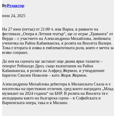
By
Редактор
юни 24, 2025
На 27 юни (петък) от 21:00 ч. във Варна, в рамките на
фестивала „Опера в Летния театър“, ще се играе „Травиата“ от
Верди – с участието на Александрина Михайлова, любимата
ученичка на Райна Кабаиванска, в ролята на Виолета Валери.
Това е втората ѝ изява в емблематичната роля, която е мечта за
всяко сопрано.
До нея на сцената ще застанат още двама ярки таланти –
тенорът Рейналдо Дроз, също възпитаник на Райна
Кабаиванска, в ролята на Алфред Жермон, и утвърденият
баритон Свилен Николов – като Жорж Жермон.
Александрина Михайлова дебютира в Миланската Скала и е
носителка на престижни отличия, сред които наградата „Млад
музикант на 2024 година“ на БНР. В ролята на Виолета тя е
аплодирана както на българска сцена – в Софийската и
Варненската опера, така и в Милано.