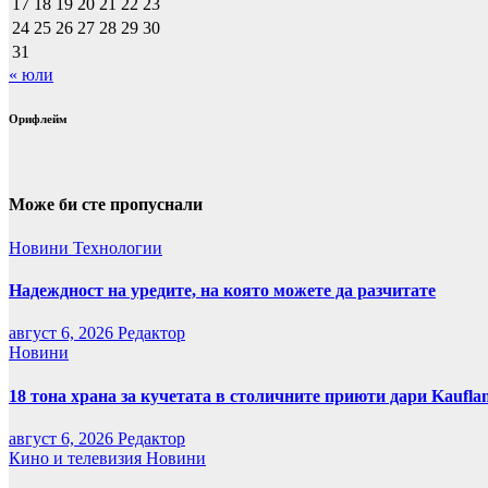
17
18
19
20
21
22
23
24
25
26
27
28
29
30
31
« юли
Орифлейм
Може би сте пропуснали
Новини
Технологии
Надеждност на уредите, на която можете да разчитате
август 6, 2026
Редактор
Новини
18 тона храна за кучетата в столичните приюти дари Kaufla
август 6, 2026
Редактор
Кино и телевизия
Новини