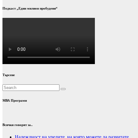
Подкаст „Един милион пробудени“
Търсене
МВА Програми
Всички говорят за..
Надеждност на уредите, на която можете да разчитате