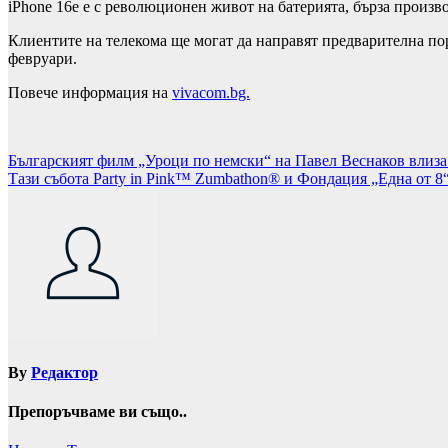
iPhone 16e е с революционен живот на батерията, бърза произво
Клиентите на телекома ще могат да направят предварителна поръ
февруари.
Повече информация на
vivacom.bg.
Навигация
Българският филм „Уроци по немски“ на Павел Веснаков влиз
Тази събота Party in Pink™ Zumbathon® и Фондация „Една от 8“
By
Редактор
Препоръчваме ви също..