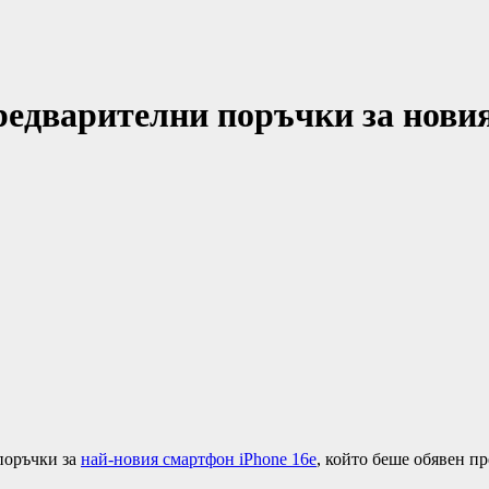
едварителни поръчки за новия
поръчки за
най-новия смартфон iPhone 16e
, който беше обявен п