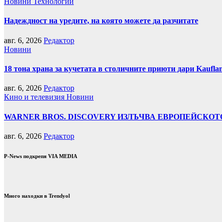
Новини
Технологии
Надеждност на уредите, на която можете да разчитате
авг. 6, 2026
Редактор
Новини
18 тона храна за кучетата в столичните приюти дари Kaufla
авг. 6, 2026
Редактор
Кино и телевизия
Новини
WARNER BROS. DISCOVERY ИЗЛЪЧВА ЕВРОПЕЙСКОТО
авг. 6, 2026
Редактор
P-News подкрепя VIA MEDIA
Много находки в Trendyol