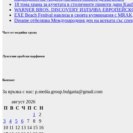
18 тона храна за кучетата в столичните приюти дари Kauf
WARNER BROS. DISCOVERY ИЗЛЪЧВА ЕВРОПЕЙСК
EXE Beach Festival навлиза в своята кулминация с MRAK,
Dreame отбелязва Международния ден на котката със спе
Част от медийна група
Луксозни арабски парфюми
Контакт
За връзка с нас: p.media.group.bulgaria@gmail.com
август 2026
П
В
С
Ч
П
С
Н
1
2
3
4
5
6
7
8
9
10
11
12
13
14
15
16