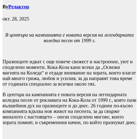
By
Редактор
окт. 28, 2025
В центъра на кампанията е новата версия на легендарната
коледна песен от 1999 г.
Празниците идват с още повече свежест и настроение, уют и
споделени моменти. Кока-Кола кани всеки да „Освежи
магията на Коледа“ и отдаде внимание на хората, които влагат
най-много грижа, любов и усилия, за да направят това време
от годината специално за всички около тях.
В центъра на кампанията е новата версия на легендарната
коледна песен от рекламата на Кока-Кола от 1999 г., която пази
вълшебния дух на празниците и до днес. 26 години по-късно
компанията вдъхва нов живот на песента, за да свърже
миналото с настоящето – онези споделени мигове, които
хората помнят, и съвременния начин, по който празнуват днес.