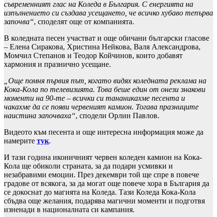
съвременният глас на Коледа в България. С енергията на
изпълнението си създава усещането, че всичко хубаво тепърва
започва“
, споделят още от компанията.
В коледната песен участват и още обичани български гласове
– Елена Сиракова, Христина Нейкова, Валя Александрова,
Момчил Степанов и Теодор Койчинов, които добавят
хармония и празнично усещане.
„Още помня първия път, когато видях коледната реклама на
Кока-Кола по телевизията. Това беше един от онези знакови
моменти на 90-те – всички си тананикахме песента и
чакахме да се появи червеният камион. Тогава празниците
наистина започваха“
, сподели Орлин Павлов.
Видеото към песента и още интересна информация може да
намерите
тук
.
И тази година иконичният червен коледен камион на Кока-
Кола ще обиколи страната, за да подари усмивки и
незабравими емоции. През декември той ще спре в повече
градове от всякога, за да могат още повече хора в България да
се докоснат до магията на Коледа. Тази Коледа Кока-Кола
сбъдва още желания, подарява магични моменти и подготвя
изненади в националната си кампания.