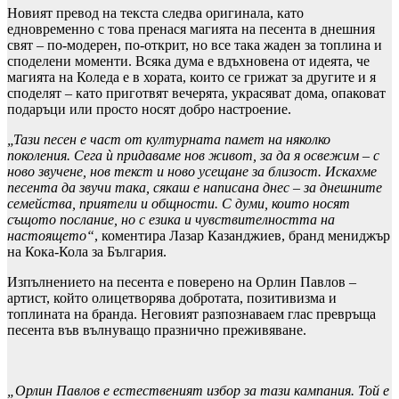
Новият превод на текста следва оригинала, като
едновременно с това пренася магията на песента в днешния
свят – по-модерен, по-открит, но все така жаден за топлина и
споделени моменти. Всяка дума е вдъхновена от идеята, че
магията на Коледа е в хората, които се грижат за другите и я
споделят – като приготвят вечерята, украсяват дома, опаковат
подаръци или просто носят добро настроение.
„Тази песен е част от културната памет на няколко
поколения. Сега ѝ придаваме нов живот, за да я освежим – с
ново звучене, нов текст и ново усещане за близост. Искахме
песента да звучи така, сякаш е написана днес – за днешните
семейства, приятели и общности. С думи, които носят
същото послание, но с езика и чувствителността на
настоящето“
, коментира Лазар Казанджиев, бранд мениджър
на Кока-Кола за България.
Изпълнението на песента е поверено на Орлин Павлов –
артист, който олицетворява добротата, позитивизма и
топлината на бранда. Неговият разпознаваем глас превръща
песента във вълнуващо празнично преживяване.
„Орлин Павлов е естественият избор за тази кампания. Той е