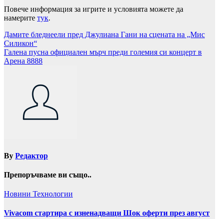
Повече информация за игрите и условията можете да
намерите
тук
.
Навигация
Дамите бледнеели пред Джулиана Гани на сцената на „Мис
Силикон“
Галена пусна официален мърч преди големия си концерт в
Арена 8888
By
Редактор
Препоръчваме ви също..
Новини
Технологии
Vivacom стартира с изненадващи Шок оферти през август