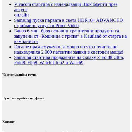
Vivacom стартира с изненадващи Шок оферти през
август
онлайн
Samsung пуска първата в света HDR10+ ADVANCED
стрийминг услуга в Prime Video
Близо 6 млн. броя основни хранителни продукти са
закупени от „Кошница с грижа“ в Kaufland от старта на
кампанията
Dreame прахосмукачки за мокро и сухо почистване
надхвърлиха 2 000 патентни заявки в световен мащаб
Samsung стартира продажбите на Galaxy Z Fold8 Ultra,
Fold8, Flip8, Watch Ultra2 и Watch9
Част от медийна група
Луксозни арабски парфюми
Контакт