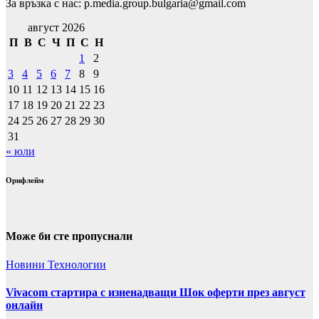
За връзка с нас: p.media.group.bulgaria@gmail.com
август 2026
П
В
С
Ч
П
С
Н
1
2
3
4
5
6
7
8
9
10
11
12
13
14
15
16
17
18
19
20
21
22
23
24
25
26
27
28
29
30
31
« юли
Орифлейм
Може би сте пропуснали
Новини
Технологии
Vivacom стартира с изненадващи Шок оферти през август
онлайн