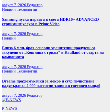
август 7, 2026
Редактор
Новини
Технологии
Samsung пуска първата в света HDR10+ ADVANCED
стрийминг услуга в Prime Video
август 7, 2026
Редактор
Новини
Близо 6 млн. броя основни хранителни продукти са
закупени от „Кошница с грижа“ в Kaufland от старта на
кампанията
август 7, 2026
Редактор
Новини
Технологии
Dreame прахосмукачки за мокро и сухо почистване
надхвърлиха 2 000 патентни заявки в световен мащаб
август 7, 2026
Редактор
P-NEWS