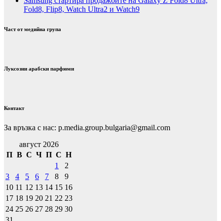
Samsung стартира продажбите на Galaxy Z Fold8 Ultra,
Fold8, Flip8, Watch Ultra2 и Watch9
Част от медийна група
Луксозни арабски парфюми
Контакт
За връзка с нас: p.media.group.bulgaria@gmail.com
август 2026
П
В
С
Ч
П
С
Н
1
2
3
4
5
6
7
8
9
10
11
12
13
14
15
16
17
18
19
20
21
22
23
24
25
26
27
28
29
30
31