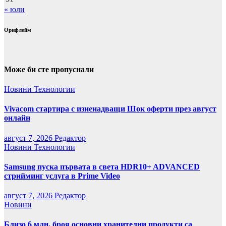
« юли
Орифлейм
Може би сте пропуснали
Новини
Технологии
Vivacom стартира с изненадващи Шок оферти през август
онлайн
август 7, 2026
Редактор
Новини
Технологии
Samsung пуска първата в света HDR10+ ADVANCED
стрийминг услуга в Prime Video
август 7, 2026
Редактор
Новини
Близо 6 млн. броя основни хранителни продукти са