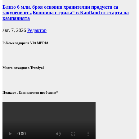
Близо 6 млн. броя основни хранителни продукти са
закупени от „Кошница с грижа“ в Kaufland от старта на
кампанията
авг. 7, 2026
Редактор
P-News подкрепя VIA MEDIA
Много находки в Trendyol
Подкаст „Един милион пробудени“