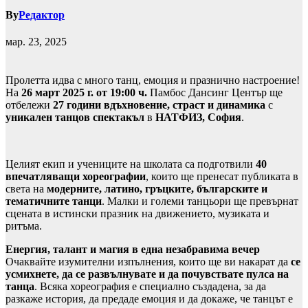
By
Редактор
мар. 23, 2025
Пролетта идва с много танц, емоция и празнично настроение!
На
26 март 2025 г. от 19:00 ч.
Памбос Дансинг Център ще
отбележи
27 години вдъхновение, страст и динамика
с
уникален танцов спектакъл
в
НАТФИЗ, София
.
Целият екип и учениците на школата са подготвили
40
впечатляващи хореографии
, които ще пренесат публиката в
света на
модерните, латино, гръцките, българските и
тематичните танци
. Малки и големи танцьори ще превърнат
сцената в истински празник на движението, музиката и
ритъма.
Енергия, талант и магия в една незабравима вечер
Очаквайте изумителни изпълнения, които ще ви накарат да
се
усмихнете, да се развълнувате и да почувствате пулса на
танца
. Всяка хореография е специално създадена, за да
разкаже история, да предаде емоция и да докаже, че танцът е