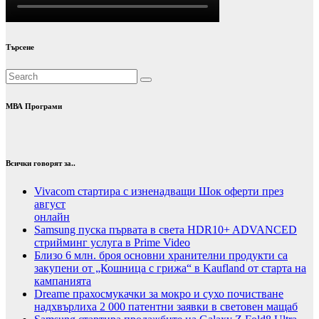
Търсене
МВА Програми
Всички говорят за..
Vivacom стартира с изненадващи Шок оферти през
август
онлайн
Samsung пуска първата в света HDR10+ ADVANCED
стрийминг услуга в Prime Video
Близо 6 млн. броя основни хранителни продукти са
закупени от „Кошница с грижа“ в Kaufland от старта на
кампанията
Dreame прахосмукачки за мокро и сухо почистване
надхвърлиха 2 000 патентни заявки в световен мащаб