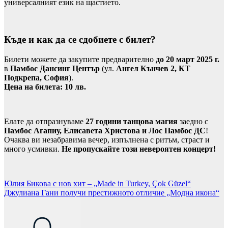
универсалният език на щастието.
Къде и как да се сдобиете с билет?
Билети можете да закупите предварително
до 20 март 2025 г.
в
Памбос Дансинг Център
(ул.
Ангел Кънчев 2, КТ
Подкрепа, София
).
Цена на билета: 10 лв.
Елате да отпразнуваме
27 години танцова магия
заедно с
Памбос Агапиу, Елисавета Христова и Лос Памбос ДС
!
Очаква ви незабравима вечер, изпълнена с ритъм, страст и
много усмивки.
Не пропускайте този невероятен концерт!
Навигация
Юлия Бикова с нов хит – „Made in Turkey, Çok Güzel“
Джулиана Гани получи престижното отличие „Модна икона“