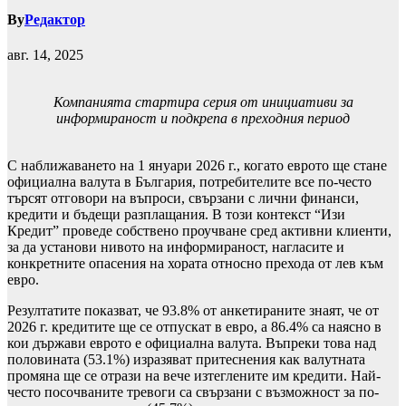
By
Редактор
авг. 14, 2025
Компанията стартира серия от инициативи за
информираност и подкрепа в преходния период
С наближаването на 1 януари 2026 г., когато еврото ще стане
официална валута в България, потребителите все по-често
търсят отговори на въпроси, свързани с лични финанси,
кредити и бъдещи разплащания. В този контекст “Изи
Кредит” проведе собствено проучване сред активни клиенти,
за да установи нивото на информираност, нагласите и
конкретните опасения на хората относно прехода от лев към
евро.
Резултатите показват, че 93.8% от анкетираните знаят, че от
2026 г. кредитите ще се отпускат в евро, а 86.4% са наясно в
кои държави еврото е официална валута. Въпреки това над
половината (53.1%) изразяват притеснения как валутната
промяна ще се отрази на вече изтеглените им кредити. Най-
често посочваните тревоги са свързани с възможност за по-