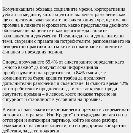
Комуникацията обхваща социалните мрежи, корпоративния
уебсайт и медиите, като акцентите включват разяснения как
ще се преизчисляват заемите по фиксирания курс, ще има ли
промяна в лихвите и сроковете, какво представлява двойното
обозначаване на цените и как ще изглеждат новите
разплащателни документи. Предвиждат се и допълнителни
теми, свързани с правата на потребителите, разпознаването на
некоректни практики и стъпките за планиране на личните
финанси в преходния период.
Според проучването 65.4% от анкетираните определят като
„много важно“ да получат ясна информация за
преобразуването на кредитите си, а 84% смятат, че
компаниите за бързи кредити трябва да предложат
допълнителни разяснения и съдействие. В същото време 42%
от потребителите предпочитат да изтеглят кредит преди
валутната промяна – в левове, което показва търсене на
сигурност и стабилност в условията на промяна.
В един от най-важните икономически преходи в съвременната
история на страната “Изи Кредит” потвърждава ролята си на
отговорен и ангажиран партньор, който не само разбира
очакванията на своите клиенти, но и предприема конкретни
действия, за да ги подкрепи.