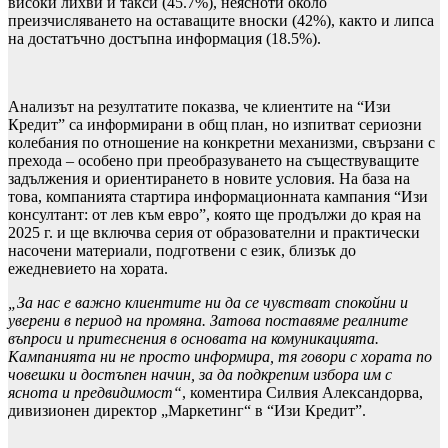
високи лихви и такси (45.7%), неясноти около
преизчисляването на оставащите вноски (42%), както и липса
на достатъчно достъпна информация (18.5%).
Анализът на резултатите показва, че клиентите на “Изи
Кредит” са информирани в общ план, но изпитват сериозни
колебания по отношение на конкретни механизми, свързани с
прехода – особено при преобразуването на съществуващите
задължения и ориентирането в новите условия. На база на
това, компанията стартира информационната кампания “Изи
консултант: от лев към евро”, която ще продължи до края на
2025 г. и ще включва серия от образователни и практически
насочени материали, подготвени с език, близък до
ежедневието на хората.
„За нас е важно клиентите ни да се чувстват спокойни и
уверени в период на промяна. Затова поставяме реалните
въпроси и притеснения в основата на комуникацията.
Кампанията ни не просто информира, тя говори с хората по
човешки и достъпен начин, за да подкрепим избора им с
яснота и предвидимост“
, коментира Силвия Александорва,
дивизионен директор „Маркетинг“ в “Изи Кредит”.