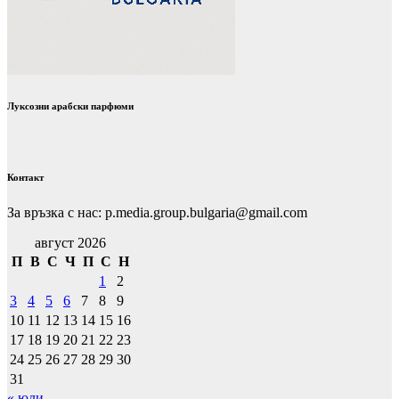
Луксозни арабски парфюми
Контакт
За връзка с нас: p.media.group.bulgaria@gmail.com
август 2026
П
В
С
Ч
П
С
Н
1
2
3
4
5
6
7
8
9
10
11
12
13
14
15
16
17
18
19
20
21
22
23
24
25
26
27
28
29
30
31
« юли