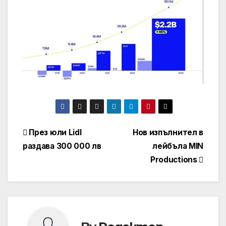
Навигация
През юли Lidl
Нов изпълнител в
раздава 300 000 лв
лейбъла MIN
Productions