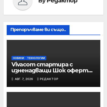
By
Редактор
Препоръчваме ви също..
НОВИНИ
ТЕХНОЛОГИИ
Vivacom стартира с
изненадващи Шок оферти
през август
АВГ. 7, 2026
РЕДАКТОР
онлайн