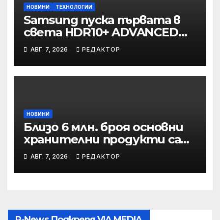
НОВИНИ
ТЕХНОЛОГИИ
Samsung пуска първата в
света HDR10+ ADVANCED
стрийминг услуга в Prime
АВГ. 7, 2026
РЕДАКТОР
Video
НОВИНИ
Близо 6 млн. броя основни
хранителни продукти са
закупени от „Кошница с
АВГ. 7, 2026
РЕДАКТОР
грижа“ в Kaufland от
старта на кампанията
P-News Подкрепя VIA MEDIA