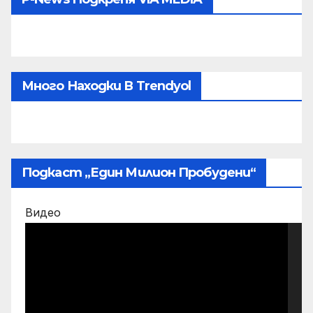
Много Находки В Trendyol
Подкаст „Един Милион Пробудени“
Видео