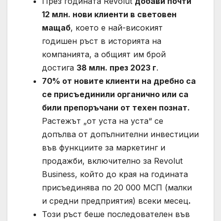
През годината Revolut
добави почти
12 млн. нови клиенти в световен
мащаб
, което е най-високият
годишен ръст в историята на
компанията, а общият им брой
достига
38 млн. през 2023 г
.
70% от новите клиенти на дребно са
се присъединили органично или са
били препоръчани от техен познат.
Растежът „от уста на уста“ се
допълва от допълнителни инвестиции
във функциите за маркетинг и
продажби, включително за Revolut
Business, който до края на годината
присъединява по 20 000 МСП (малки
и средни предприятия) всеки месец
.
Този ръст беше последователен във