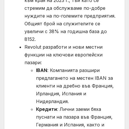
към края на 2023 г., тъй като се
стремим да обслужваме по-добре
нуждите на по-големите предприятия.
Общият брой на служителите се
увеличи с 38% на годишна база до
8152.
Revolut разработи и нови местни
функции на ключови европейски
пазари:
IBAN
: Компанията разшири
предлагането на местен IBAN за
клиенти на дребно във Франция,
Ирландия, Испания и
Нидерландия.
Кредити
: Лични заеми бяха
пуснати на пазара във Франция,
Германия и Испания, както и