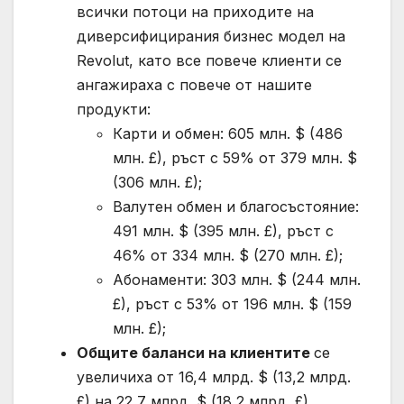
всички потоци на приходите на
диверсифицирания бизнес модел на
Revolut, като все повече клиенти се
ангажираха с повече от нашите
продукти:
Карти и обмен: 605 млн. $ (486
млн. £), ръст с 59% от 379 млн. $
(306 млн. £);
Валутен обмен и благосъстояние:
491 млн. $ (395 млн. £), ръст с
46% от 334 млн. $ (270 млн. £);
Абонаменти: 303 млн. $ (244 млн.
£), ръст с 53% от 196 млн. $ (159
млн. £);
Общите баланси на клиентите
се
увеличиха от 16,4 млрд. $ (13,2 млрд.
£) на 22,7 млрд. $ (18,2 млрд. £).