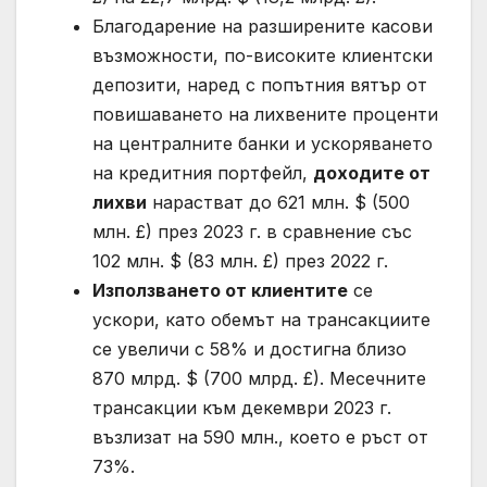
Благодарение на разширените касови
възможности, по-високите клиентски
депозити, наред с попътния вятър от
повишаването на лихвените проценти
на централните банки и ускоряването
на кредитния портфейл,
доходите от
лихви
нарастват до 621 млн. $ (500
млн. £) през 2023 г. в сравнение със
102 млн. $ (83 млн. £) през 2022 г.
Използването от клиентите
се
ускори, като обемът на трансакциите
се увеличи с 58% и достигна близо
870 млрд. $ (700 млрд. £). Месечните
трансакции към декември 2023 г.
възлизат на 590 млн., което е ръст от
73%.