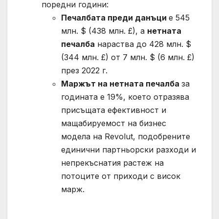
поредни години:
Печалбата преди данъци
е 545
млн. $ (438 млн. £), а
нетната
печалба
нараства до 428 млн. $
(344 млн. £) от 7 млн. $ (6 млн. £)
през 2022 г.
Маржът на нетната печалба
за
годината е 19%, което отразява
присъщата ефективност и
мащабируемост на бизнес
модела на Revolut, подобрените
единични партньорски разходи и
непрекъснатия растеж на
потоците от приходи с висок
марж.