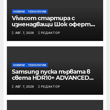
НОВИНИ
ТЕХНОЛОГИИ
Vivacom стартира с
изненадващи Шок оферти
през август
АВГ. 7, 2026
РЕДАКТОР
онлайн
НОВИНИ
ТЕХНОЛОГИИ
Samsung пуска първата в
света HDR10+ ADVANCED
стрийминг услуга в Prime
АВГ. 7, 2026
РЕДАКТОР
Video