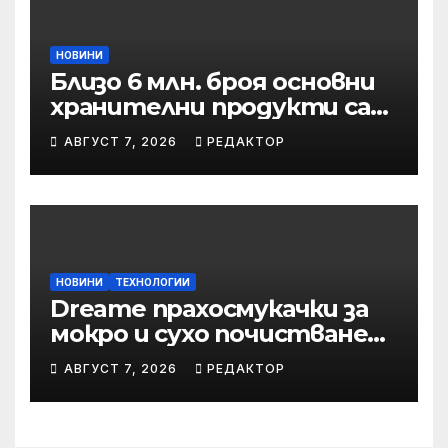
НОВИНИ
Близо 6 млн. броя основни
хранителни продукти са
закупени от „Кошница с
АВГУСТ 7, 2026
РЕДАКТОР
грижа“ в Kaufland от
старта на кампанията
НОВИНИ
ТЕХНОЛОГИИ
Dreame прахосмукачки за
мокро и сухо почистване
надхвърлиха 2 000
АВГУСТ 7, 2026
РЕДАКТОР
патентни заявки в
световен мащаб