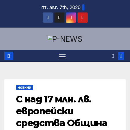
Skip
пт. авг. 7th, 2026
to
content
НОВИНИ
С над 17 млн. лв.
европейски
средства Община