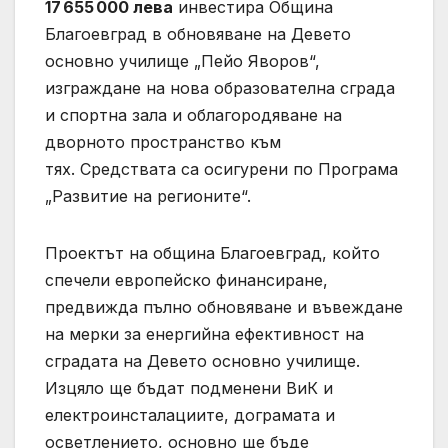
17 655 000 лева
инвестира Община
Благоевград в обновяване на Девето
основно училище „Пейо Яворов“,
изграждане на нова образователна сграда
и спортна зала и облагородяване на
дворното пространство към
тях. Средствата са осигурени по Програма
„Развитие на регионите“.
Проектът на община Благоевград, който
спечели европейско финансиране,
предвижда пълно обновяване и въвеждане
на мерки за енергийна ефективност на
сградата на Девето основно училище.
Изцяло ще бъдат подменени ВиК и
електроинсталациите, дограмата и
осветлението, основно ще бъде