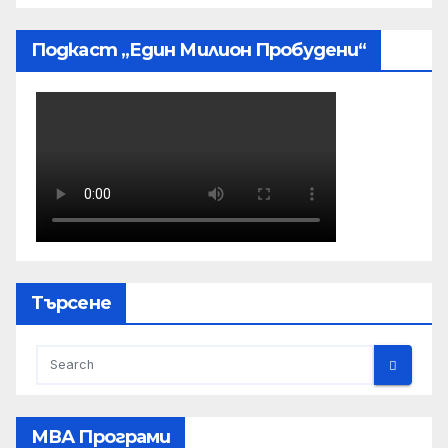
Подкаст „Един Милион Пробудени“
Търсене
МВА Програми