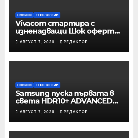
НОВИНИ
ТЕХНОЛОГИИ
Vivacom стартира с
изненадващи Шок оферти
през август
АВГУСТ 7, 2026
РЕДАКТОР
онлайн
НОВИНИ
ТЕХНОЛОГИИ
Samsung пуска първата в
света HDR10+ ADVANCED
стрийминг услуга в Prime
АВГУСТ 7, 2026
РЕДАКТОР
Video