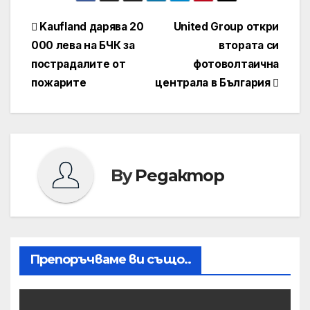
Навигация
Kaufland дарява 20
United Group откри
000 лева на БЧК за
втората си
пострадалите от
фотоволтаична
пожарите
централа в България
By
Редактор
Препоръчваме ви също..