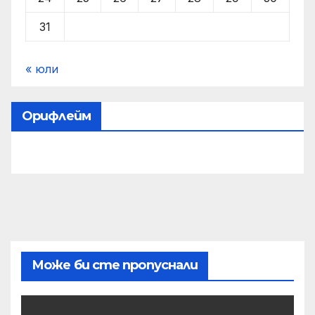
31
« юли
Орифлейм
Може би сте пропуснали