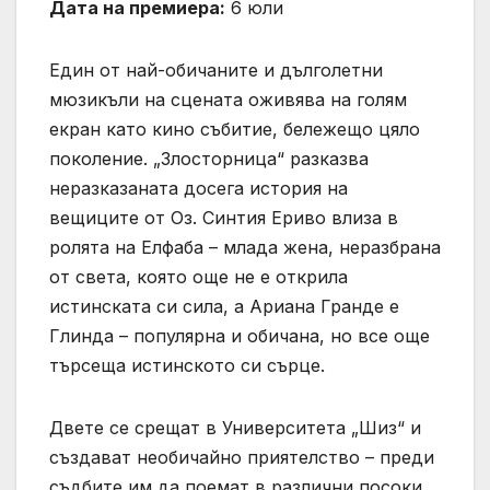
Дата на премиера:
6 юли
Един от най-обичаните и дълголетни
мюзикъли на сцената оживява на голям
екран като кино събитие, бележещо цяло
поколение. „Злосторница“ разказва
неразказаната досега история на
вещиците от Оз. Синтия Ериво влиза в
ролята на Елфаба – млада жена, неразбрана
от света, която още не е открила
истинската си сила, а Ариана Гранде е
Глинда – популярна и обичана, но все още
търсеща истинското си сърце.
Двете се срещат в Университета „Шиз“ и
създават необичайно приятелство – преди
съдбите им да поемат в различни посоки