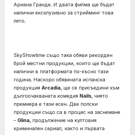
Ариана Гранде. И двата филма ще бъдат
налични ексклузивно за стрийминг това
лято.
SkyShowtime също така обяви рекорден
брой местни продукции, които ще бъдат
налични в платформата по-късно тази
година. Наскоро обявената испанска
продукция
Arcadia,
ще се присъедини към
дългоочакваната комедия
Nails,
чиято
премиера е тази есен. Две полски
продукции също са в процес на заснемане
–
Glina,
продължение на култовия
криминален сериал, както и първата