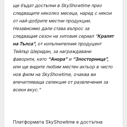
ще бъдат достъпни в SkyShowtime през
следващите няколко месеца, наред с някои
от най-добрите местни продукции.
Независимо дали става въпрос за
следващия сезон на хитовия сериал
“
Кралят
на Тълса”,
от
изпълнителния продуцент
Тейлър Шеридан, за награждавани
фаворити, като
“Анора”
и
“Злосторница”,
или ще видите любим местен актьор
в чисто
нов филм на SkyShowtime, очаква ви
впечатляваща селекция от развлечения за
всеки вкус.“
Платформата SkyShowtime е достъпна