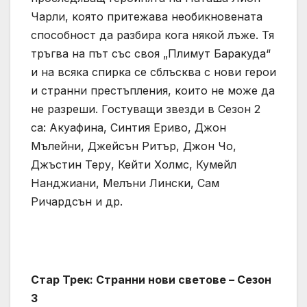
Чарли, която притежава необикновената
способност да разбира кога някой лъже. Тя
тръгва на път със своя „Плимут Баракуда“
и на всяка спирка се сблъсква с нови герои
и странни престъпления, които не може да
не разреши. Гостуващи звезди в Сезон 2
са: Акуафина, Синтия Ериво, Джон
Мълейни, Джейсън Ритър, Джон Чо,
Джъстин Теру, Кейти Холмс, Кумейл
Нанджиани, Мелъни Лински, Сам
Ричардсън и др.
Стар Трек: Странни нови светове – Сезон
3