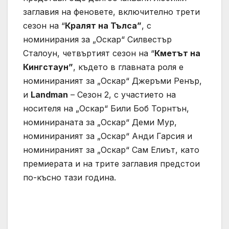
заглавия на феновете, включително трети
сезон на “
Кралят на Тълса”
, с
номинирания за „Оскар“ Силвестър
Сталоун, четвъртият сезон на “
Кметът на
Кингстаун”
, където в главната роля е
номинираният за „Оскар“ Джеръми Ренър,
и
Landman
– Сезон 2, с участието на
носителя на „Оскар“ Били Боб Торнтън,
номинираната за „Оскар“ Деми Мур,
номинираният за „Оскар“ Анди Гарсия и
номинираният за „Оскар“ Сам Елиът, като
премиерата и на трите заглавия предстои
по-късно тази година.