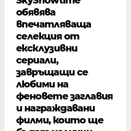
SkyShowtime
обявява
впечатляваща
селекция от
ексклузивни
сериали,
завръщащи се
любими на
феновете заглавия
и награждавани
филми, които ще