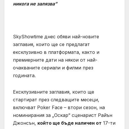
никога не залязва”
SkyShowtime днес обяви най-новите
заглавия, които ще се предлагат
ексклузивно в платформата, както и
премиерните дати на някои от най-
очакваните сериали и филми през
годината.
Ексклузивните заглавия, които ще
стартират през следващите месеци,
включват Poker Face – втори сезон, на
номинирания за „Оскар” сценарист Райън
Джонсън,
който ще бъде наличен от
17-ти