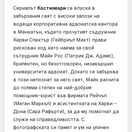
Сериалът
Костюмари
се впуска в
забързания свят с високи залози на
водеща корпоративна адвокатска кантора
в Манхатън, където прочутият съдружник
Харви Спектър (Гейбриъл Махт) прави
рискован ход като наема за свой
сътрудник Майк Рос (Патрик Дж. Адамс),
брилянтен, но безотговорен, незавършил
университета адвокат. Докато се забърква
в този непознат за него свят, Майк разчита
до голяма степен на най-добрия
помощник-юрист във фирмата Рейчъл
(Меган Маркъл) и асистентката на Харви –
Дона (Сара Рафърти), за да му помогнат да
служи на справедливостта. С
фотографската си памет и ум на уличен