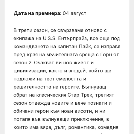
Дата на премиера:
04 август
В трети сезон, се свързваме отново с
екипажа на U.S.S. Ентърпрайз, все още под
командването на капитан Пайк, се изправя
пред края на мъчителната среща с Горн от
сезон 2. Очакват ви нов живот и
цивилизации, както и злодей, който ще
подложи на тест смелостта и
решителността на героите. Вълнуващ
обрат на класическия Стар Трек, третият
сезон отвежда новите и вече познати и
обичани герои към нови висоти, и ни
потапя във вълнуващи приключения, в
които има вяра, дълг, романтика, комедия