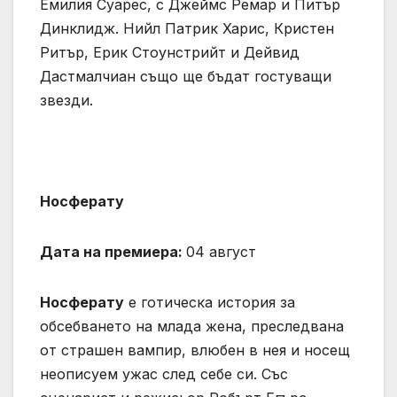
Емилия Суарес, с Джеймс Ремар и Питър
Динклидж. Нийл Патрик Харис, Кристен
Ритър, Ерик Стоунстрийт и Дейвид
Дастмалчиан също ще бъдат гостуващи
звезди.
Носферату
Дата на премиера:
04 август
Носферату
е готическа история за
обсебването на млада жена, преследвана
от страшен вампир, влюбен в нея и носещ
неописуем ужас след себе си. Със