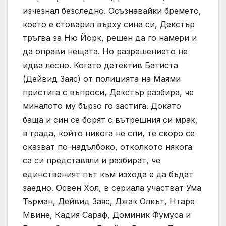
изчезнал безследно. Осъзнавайки бремето,
което е стоварил върху сина си, Декстър
тръгва за Ню Йорк, решен да го намери и
да оправи нещата. Но разрешението не
идва лесно. Когато детектив Батиста
(Дейвид Заяс) от полицията на Маями
пристига с въпроси, Декстър разбира, че
миналото му бързо го застига. Докато
баща и син се борят с вътрешния си мрак,
в града, който никога не спи, те скоро се
оказват по-надълбоко, отколкото някога
са си представяли и разбират, че
единственият път към изхода е да бъдат
заедно. Освен Хол, в сериала участват Ума
Търман, Дейвид Заяс, Джак Олкът, Нтаре
Мвине, Кадия Сараф, Доминик Фумуса и