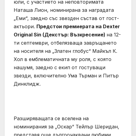
юли, с участието на неповторимата
Наташа Лион, номинирана за наградата
„Еми“, заедно със звезден състав от гост-
актьори.
Предстои премиерата на Dexter
Original Sin (Декстър: Възкресение)
на 12-
ти септември, отбелязваща завръщането
на носителя на „Златен глобус“ Майкъл К.
Хол в емблематичната му роля, с която
нашумя, заедно с екип от гостуващи
звезди, включително Ума Търман и Питър
Динклидж.
Разширяващата се вселена на
номинирания за „Оскар“ Тейлър Шеридан,
представя още дългоочаквани любими