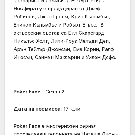
сценарист и режисьор Робърт Егърс,
Носферату
е продуциран от Джеф
Робинов, Джон Греъм, Крис Кълъмбъс,
Елинор Кълъмбъс и Робърт Егърс. В
актьорския състав са Бил Скарсгард,
Никълъс Холт, Лили-Роуз Мелъди Деп,
Арън Тейлър-Джонсън, Ема Корин, Ралф
Инесън, Саймън Макбърни и Уилем Дефо.
Poker Face – Сезон 2
Дата на премиера:
17 юли
Poker Face
е мистериозен сериал,
проследяващ героинята на Наташа Лион –