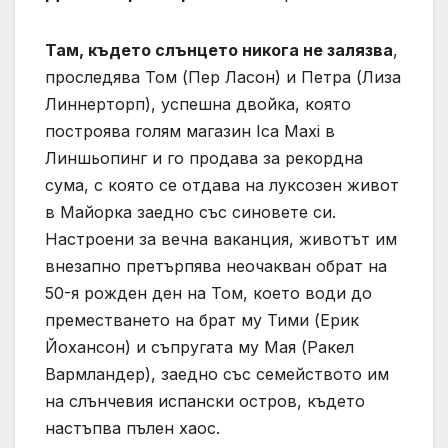
Там, където слънцето никога не залязва
,
проследява Том (Пер Ласон) и Петра (Лиза
Линнерторп), успешна двойка, която
построява голям магазин Ica Maxi в
Линшьопинг и го продава за рекордна
сума, с която се отдава на луксозен живот
в Майорка заедно със синовете си.
Настроени за вечна ваканция, животът им
внезапно претърпява неочакван обрат на
50-я рожден ден на Том, което води до
преместването на брат му Тими (Ерик
Йохансон) и съпругата му Мая (Ракел
Вармландер), заедно със семейството им
на слънчевия испански остров, където
настъпва пълен хаос.