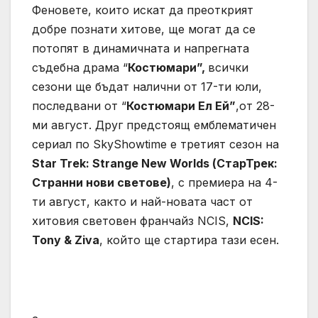
Феновете, които искат да преоткрият
добре познати хитове, ще могат да се
потопят в динамичната и напрегната
съдебна драма “
Костюмари”,
всички
сезони ще бъдат налични от 17-ти юли,
последвани от “
Костюмари Ел Ей”
,от 28-
ми август. Друг предстоящ емблематичен
сериал по SkyShowtime е третият сезон на
Star Trek: Strange New Worlds (СтарТрек:
Странни нови светове)
, с премиера на 4-
ти август, както и най-новата част от
хитовия световен франчайз NCIS,
NCIS:
Tony & Ziva
, който ще стартира тази есен.