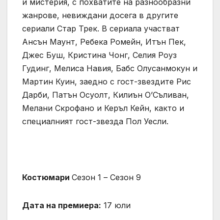
и мистерия, с похватите на разнообразни
жанрове, невиждани досега в другите
сериали Стар Трек. В сериала участват
Ансън Маунт, Ребека Ромeйн, Итън Пек,
Джес Буш, Кристина Чонг, Селия Роуз
Гудинг, Мелиса Навия, Бабс Олусанмокун и
Мартин Куин, заедно с гост-звездите Рис
Дарби, Патън Осуолт, Килиън О’Съливан,
Мелани Скрофано и Керъл Кейн, както и
специалният гост-звезда Пол Уесли.
Костюмари
Сезон 1 – Сезон 9
Дата на премиера:
17 юли