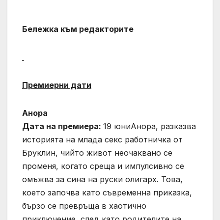
Бележк
а
към редакторите
Премиерни дати
Анора
Дата на премиера:
19 юниАнора, разказва
историята на млада секс работничка от
Бруклин, чийто живот неочаквано се
променя, когато среща и импулсивно се
омъжва за сина на руски олигарх. Това,
което започва като съвременна приказка,
бързо се превръща в хаотично
приключение, след като родителите на