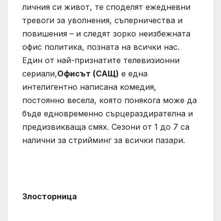
личния си живот, те споделят ежедневни
тревоги за уволнения, съперничества и
повишения – и следят зорко неизбежната
офис политика, позната на всички нас.
Един от най-признатите телевизионни
сериали,
Офисът (САЩ)
е една
интелигентно написана комедия,
постоянно весела, която понякога може да
бъде едновременно сърцераздирателна и
предизвикваща смях. Сезони от 1 до 7 са
налични за стрийминг за всички пазари.
Злосторница