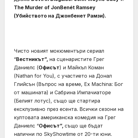
The Murder of JonBenét Ramsey
(
Убийството на Джонбенет
Рамзи).
Чисто новият мокюментъри сериал
“
Вестникът”,
на сценаристите Грег
Даниелс (
Офисът
) и Майкъл Коман
(Nathan for You), с участието на Донал
Глийсън (Въпрос на време, Ex Machina: Бог
от машината) и Сабрина Импачиаторе
(Белият лотус), също ще стартира
ексклузивно през есента. Всички сезони на
култовата американска комедия на Грег
Даниелс “
Офисът”,
също ще бъдат
налични по SkyShowtime от 20-ти юни.