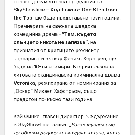
полска документална продукция на
SkyShowtime –
Krychowiak: One Step from
the Top,
ще бъде представена тази година.
Премиерата на свежата шведска
комедийна драма –
“Там, където
слънцето никога не залязва”,
на
признатия от критиците режисьор,
сценарист и актьор Феликс Хернгрен, ще
бъде на 10-ти ноември. Вторият сезон на
хитовата скандинавска криминална драма
Veronika
, режисирана от номинирания за
„Оскар“ Микаел Хафстрьом, също
предстои по-късно тази година.
Кай Финке, главен директор “Съдържание”
в SkyShowtime, заяви
: „Развълнувани сме
да обявим редица холивудски хитове, които