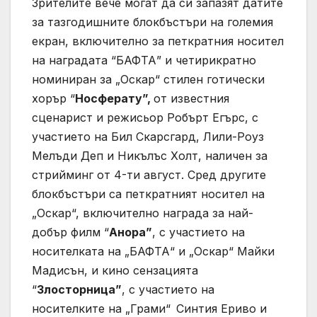
Зрителите вече могат да си запазят датите
за тазгодишните блокбъстъри на големия
екран, включително за петкратния носител
на наградата “БАФТА” и четирикратно
номиниран за „Оскар“ стилен готически
хорър “
Носферату”,
от известния
сценарист и режисьор Робърт Егърс, с
участието на Бил Скарсгард, Лили-Роуз
Мелъди Деп и Никълъс Холт, наличен за
стрийминг от 4-ти август. Сред другите
блокбъстъри са петкратният носител на
„Оскар“, включително награда за най-
добър филм “
Анора”
, с участието на
носителката на „БАФТА“ и „Оскар“ Майки
Мадисън, и кино сензацията
“
Злосторница”
, с участието на
носителките на „Грами“
Синтия Ериво и