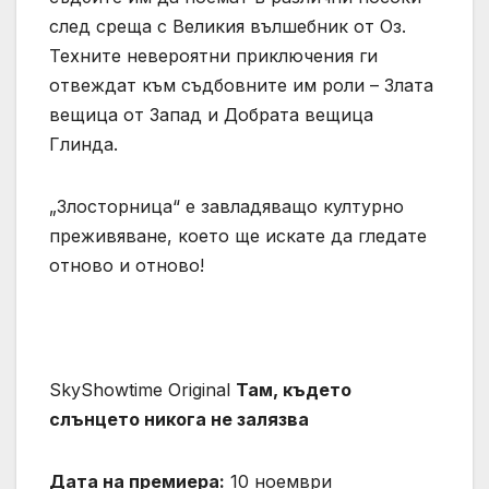
след среща с Великия вълшебник от Оз.
Техните невероятни приключения ги
отвеждат към съдбовните им роли – Злата
вещица от Запад и Добрата вещица
Глинда.
„Злосторница“ е завладяващо културно
преживяване, което ще искате да гледате
отново и отново!
SkyShowtime Original
Там, където
слънцето никога не залязва
Дата на премиера:
10 ноември