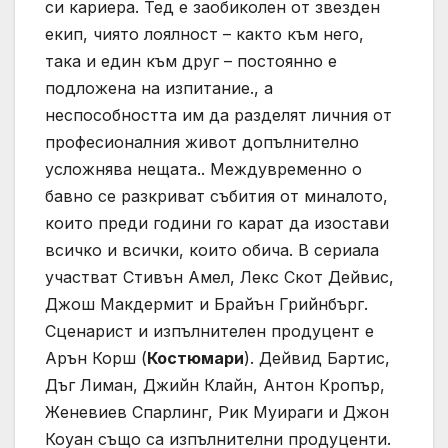
си кариера. Тед е заобиколен от звезден
екип, чиято лоялност – както към него,
така и един към друг – постоянно е
подложена на изпитание., а
неспособността им да разделят личния от
професионалния живот допълнително
усложнява нещата.. Междувременно о
бавно се разкриват събития от миналото,
които преди години го карат да изостави
всичко и всички, които обича. В сериала
участват Стивън Амел, Лекс Скот Дейвис,
Джош Макдермит и Брайън Грийнбърг.
Сценарист и изпълнителен продуцент е
Арън Корш (
Костюмари
). Дейвид Бартис,
Дъг Лиман, Джийн Клайн, Антон Кропър,
Женевиев Спарлинг, Рик Муираги и Джон
Коуан също са изпълнителни продуценти.