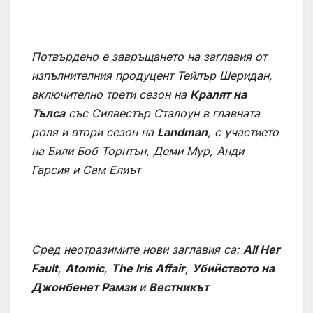
Потвърдено е завръщането на заглавия от
изпълнителния продуцент Тейлър Шеридан,
включително трети сезон на
Кралят на
Тълса
със Силвестър Сталоун в главната
роля и втори сезон на
Landman
, с участието
на Били Боб Торнтън, Деми Мур, Анди
Гарсия и Сам Елиът
Сред неотразимите нови заглавия са:
All Her
Fault
,
Atomic
,
The Iris Affair
,
Убийството на
Джонбенет
Рамзи
и
Вестникът