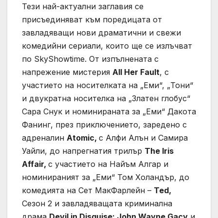
Тези най-актуални заглавия се
присъединяват към поредицата от
завладяващи нови драматични и свежи
комедийни сериали, които ще се излъчват
по SkyShowtimе. От изпълнената с
напрежение мистерия
All Her Fault
, с
участието на носителката на „Еми“, „Тони“
и двукратна носителка на „Златен глобус“
Сара Снук и номинираната за „Еми“ Дакота
Фанинг, през приключението, заредено с
адреналин
Atomic,
с Алфи Алън и Самира
Уайли, до напрегнатия трилър
The Iris
Affair,
с участието на Найъм Алгар и
номинираният за „Еми“ Том Холандър, до
комедията на Сет МакФарлейн –
Ted,
Сезон 2 и завладяващата криминална
драма
Devil in Disguise: John Wayne Gacy
и