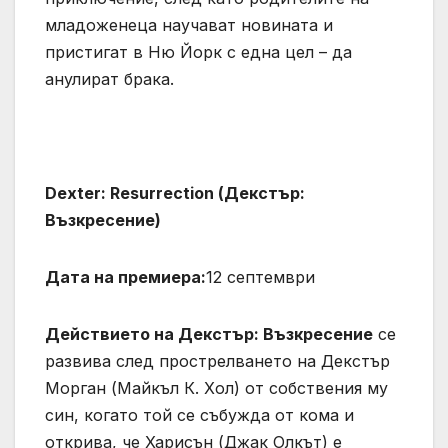
младоженеца научават новината и
пристигат в Ню Йорк с една цел – да
анулират брака.
Dexter: Resurrection (Декстър:
Възкресение)
Дата на премиера:
12 септември
Действието на Декстър: Възкресение
се
развива след прострелването на Декстър
Морган (Майкъл К. Хол) от собствения му
син, когато той се събужда от кома и
открива, че Харисън (Джак Олкът) е