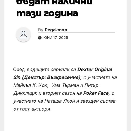
бъдат налични
тази година
By
Редактор
ЮНИ 17, 2025
Сред
водещите сериали са
Dexter Original
Sin
(Декстър: Възкресение)
, с участието на
Майкъл К. Хол, Ума Търман и Питър
Динклидж и вторият сезон на
Poker Face
, с
участието на Наташа Лион и звезден състав
от гост-актьори