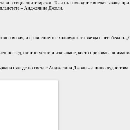
ари в социалните мрежи. Този път поводът е впечатляваща прил
а планетата – Анджелина Джоли.
стилна визия, и сравнението с холивудската звезда е неизбежно.
ен поглед, плътни устни и излъчване, което приковава вниманиет
бъркана някъде по света с Анджелина Джоли – а нищо чудно това в