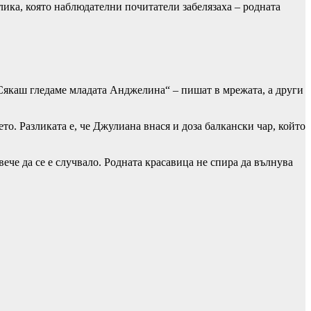
ика, която наблюдателни почитатели забелязаха – родната
 „Сякаш гледаме младата Анджелина“ – пишат в мрежата, а други
о. Разликата е, че Джулиана внася и доза балкански чар, който
ече да се е случвало. Родната красавица не спира да вълнува