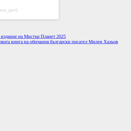
iana_gani)
 издание на Мистър Планет 2025
новата книга на обичания български писател Милен Хальов