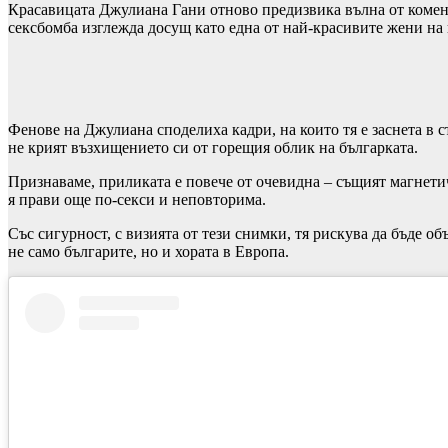
Красавицата Джулиана Гани отново предизвика вълна от комент
сексбомба изглежда досущ като една от най-красивите жени н
Фенове на Джулиана споделиха кадри, на които тя е заснета в 
не крият възхищението си от горещия облик на българката.
Признаваме, приликата е повече от очевидна – същият магнетич
я прави още по-секси и неповторима.
Със сигурност, с визията от тези снимки, тя рискува да бъде о
не само българите, но и хората в Европа.