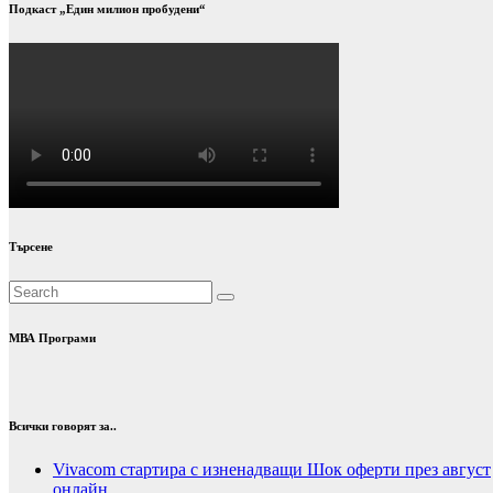
Подкаст „Един милион пробудени“
Търсене
МВА Програми
Всички говорят за..
Vivacom стартира с изненадващи Шок оферти през август
онлайн