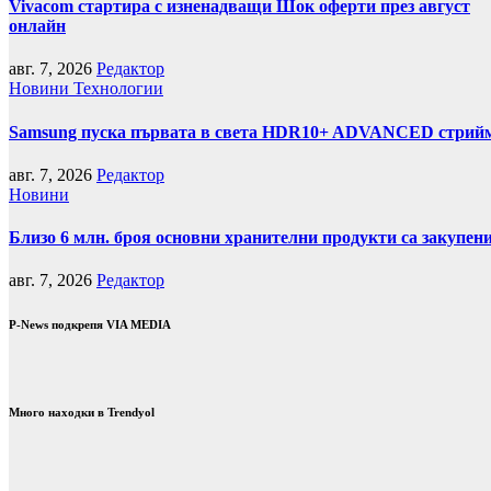
Vivacom стартира с изненадващи Шок оферти през август
онлайн
авг. 7, 2026
Редактор
Новини
Технологии
Samsung пуска първата в света HDR10+ ADVANCED стрийми
авг. 7, 2026
Редактор
Новини
Близо 6 млн. броя основни хранителни продукти са закупен
авг. 7, 2026
Редактор
P-News подкрепя VIA MEDIA
Много находки в Trendyol