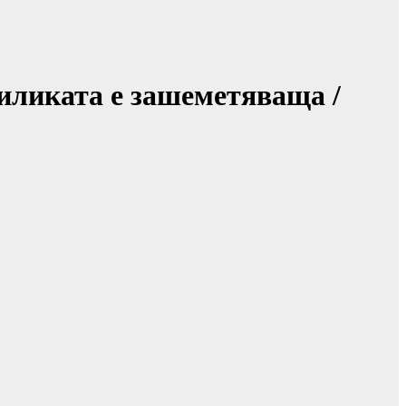
иликата е зашеметяваща /