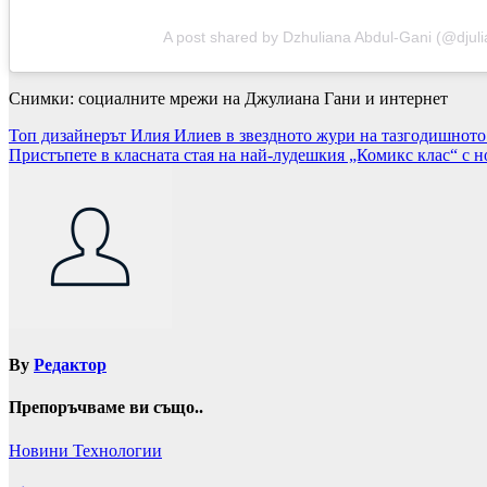
A post shared by Dzhuliana Abdul-Gani (@djul
Снимки: социалните мрежи на Джулиана Гани и интернет
Навигация
Топ дизайнерът Илия Илиев в звездното жури на тазгодишното
Пристъпете в класната стая на най-лудешкия „Комикс клас“ с 
By
Редактор
Препоръчваме ви също..
Новини
Технологии