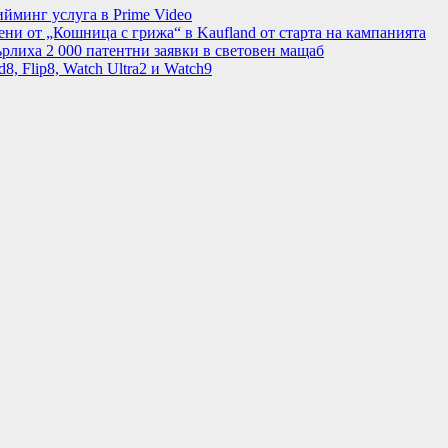
минг услуга в Prime Video
ени от „Кошница с грижа“ в Kaufland от старта на кампанията
рлиха 2 000 патентни заявки в световен мащаб
8, Flip8, Watch Ultra2 и Watch9