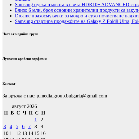
Samsung пуска първата в света HDR10+ ADVANCED стрий
Близо 6 млн. броя основни хранителни продукти са закуп
Dreame прахосмукачки за мокро и сухо почистване надхвъ
Samsung стартира продажбите на Galaxy Z Fold8 Ultra, Fold
Част от медийна група
Луксозни арабски парфюми
Контакт
За връзка с нас: p.media.group.bulgaria@gmail.com
август 2026
П
В
С
Ч
П
С
Н
1
2
3
4
5
6
7
8
9
10
11
12
13
14
15
16