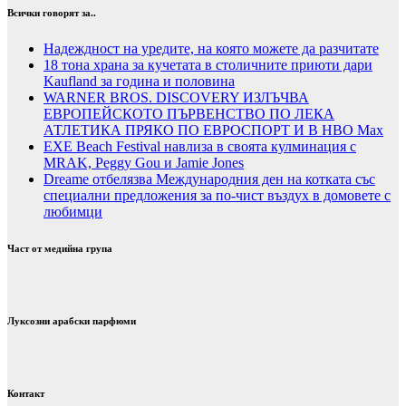
Всички говорят за..
Надеждност на уредите, на която можете да разчитате
18 тона храна за кучетата в столичните приюти дари
Kaufland за година и половина
WARNER BROS. DISCOVERY ИЗЛЪЧВА
ЕВРОПЕЙСКОТО ПЪРВЕНСТВО ПО ЛЕКА
АТЛЕТИКА ПРЯКО ПО ЕВРОСПОРТ И В НВО Мах
EXE Beach Festival навлиза в своята кулминация с
MRAK, Peggy Gou и Jamie Jones
Dreame отбелязва Международния ден на котката със
специални предложения за по-чист въздух в домовете с
любимци
Част от медийна група
Луксозни арабски парфюми
Контакт