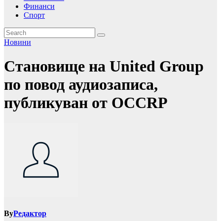
Финанси
Спорт
Новини
Становище на United Group
по повод аудиозаписа,
публикуван от OCCRP
By
Редактор