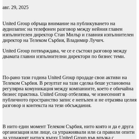
авг. 29, 2025
United Group обръща внимание на публикуването на
аудиозапис на телефонен разговор между нейния главен
изпълнителен директор Стан Милър и главния изпълнителен
директор на Телеком Сърбия, Владимир Лучич.
United Group потвърждава, че се е състоял разговор между
двамата главни изпълнителни директори по бизнес теми.
По-рано тази година United Group продаде свои активи на
Телеком Сърбия. В резултат на тази сделка беше установена
регулярна комуникация между компаниите, което е обичайна
бизнес практика. United Group отбелязва, че изнесеният в
публичното пространство запис е непълен и не отразява целия
разговор и контекста на тези обсъждания.
В нито един момент Телеком Сърбия, нито която и да е друга
организация или лице, са упражнявали или са правили опити
да упражнят натиск върху United Group във връзка с