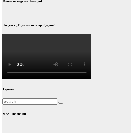
Много находки в Trendyol
Подкаст „Един милион пробудени“
Търсене
МВА Програми