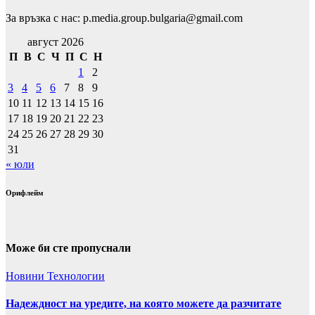
За връзка с нас: p.media.group.bulgaria@gmail.com
август 2026
П
В
С
Ч
П
С
Н
1
2
3
4
5
6
7
8
9
10
11
12
13
14
15
16
17
18
19
20
21
22
23
24
25
26
27
28
29
30
31
« юли
Орифлейм
Може би сте пропуснали
Новини
Технологии
Надеждност на уредите, на която можете да разчитате