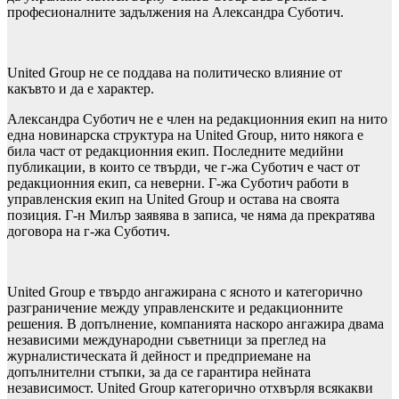
професионалните задължения на Александра Суботич.
United Group не се поддава на политическо влияние от
какъвто и да е характер.
Александра Суботич не е член на редакционния екип на нито
една новинарска структура на United Group, нито някога е
била част от редакционния екип. Последните медийни
публикации, в които се твърди, че г-жа Суботич е част от
редакционния екип, са неверни. Г-жа Суботич работи в
управленския екип на United Group и остава на своята
позиция. Г-н Милър заявява в записа, че няма да прекратява
договора на г-жа Суботич.
United Group е твърдо ангажирана с ясното и категорично
разграничение между управленските и редакционните
решения. В допълнение, компанията наскоро ангажира двама
независими международни съветници за преглед на
журналистическата й дейност и предприемане на
допълнителни стъпки, за да се гарантира нейната
независимост. United Group категорично отхвърля всякакви