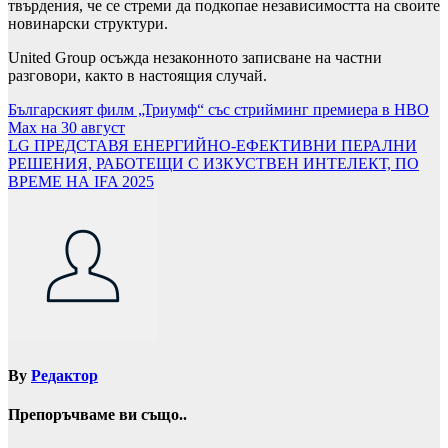
твърдения, че се стреми да подкопае независимостта на своите
новинарски структури.
United Group осъжда незаконното записване на частни
разговори, както в настоящия случай.
Навигация
Българският филм „Триумф“ със стрийминг премиера в HBO
Max на 30 август
LG ПРЕДСТАВЯ ЕНЕРГИЙНО-ЕФЕКТИВНИ ПЕРАЛНИ
РЕШЕНИЯ, РАБОТЕЩИ С ИЗКУСТВЕН ИНТЕЛЕКТ, ПО
ВРЕМЕ НА IFA 2025
By
Редактор
Препоръчваме ви също..