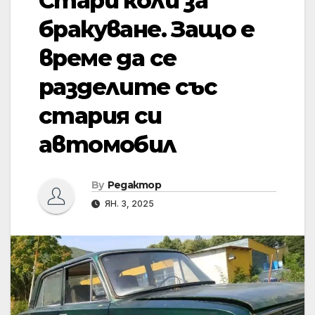
Стари коли за
бракуване. Защо е
време да се
разделите със
стария си
автомобил
By
Редактор
ЯН. 3, 2025