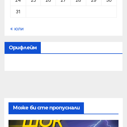
24
25
26
27
28
29
30
31
« юли
Орифлейм
Може би сте пропуснали