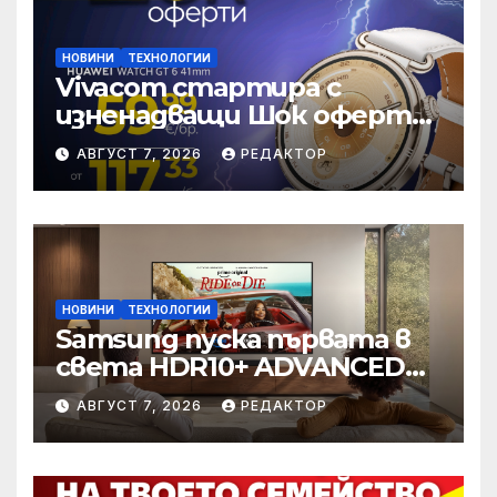
НОВИНИ
ТЕХНОЛОГИИ
Vivacom стартира с
изненадващи Шок оферти
през август
АВГУСТ 7, 2026
РЕДАКТОР
онлайн
НОВИНИ
ТЕХНОЛОГИИ
Samsung пуска първата в
света HDR10+ ADVANCED
стрийминг услуга в Prime
АВГУСТ 7, 2026
РЕДАКТОР
Video