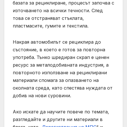
базата за рециклиране, процесът започва с
източването на всички течности. След
това се отстраняват стъклата,
пластмасите, гумите и текстила.
Накрая автомобилът се рециклира до
състояние, в което е готов за повторна
употреба. Тънко шредиран скрап е ценен
ресурс за металодобивната индустрия, а
повторното използване на рециклирани
материали спомага за опазването на
околната среда, като спестява нуждата от
добив на нови суровини.
Ако искате да научите повече по темата,
разгледайте и другите ни материали в
блога, като „
Дерегистрация на МПС
“ и