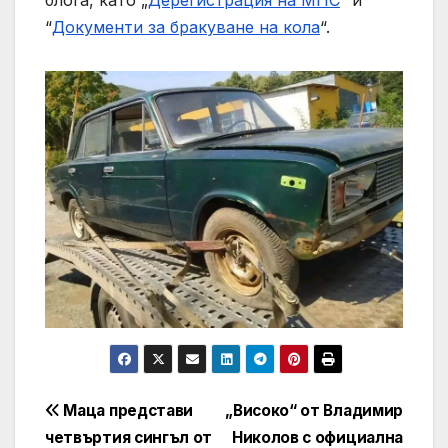
“
Документи за бракуване на кола
“.
Навигация
Маца представи
„Високо“ от Владимир
четвъртия сингъл от
Николов с официална