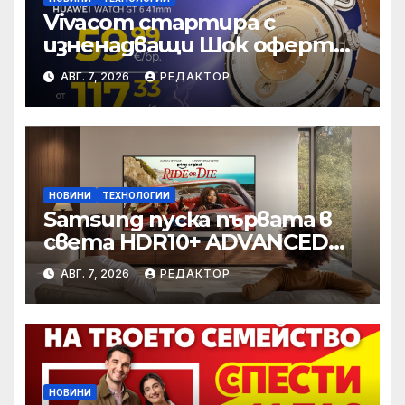
Vivacom стартира с
изненадващи Шок оферти
през август
АВГ. 7, 2026
РЕДАКТОР
онлайн
НОВИНИ
ТЕХНОЛОГИИ
Samsung пуска първата в
света HDR10+ ADVANCED
стрийминг услуга в Prime
АВГ. 7, 2026
РЕДАКТОР
Video
НОВИНИ