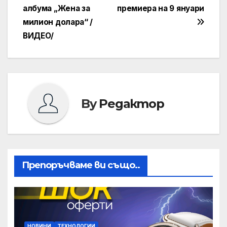
албума „Жена за
премиера на 9 януари
милион долара“ /
ВИДЕО/
By
Редактор
Препоръчваме ви също..
НОВИНИ
ТЕХНОЛОГИИ