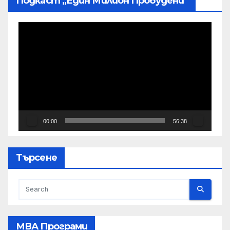
Подкаст „Един Милион Пробудени“
Видео
00:00
56:38
Търсене
МВА Програми