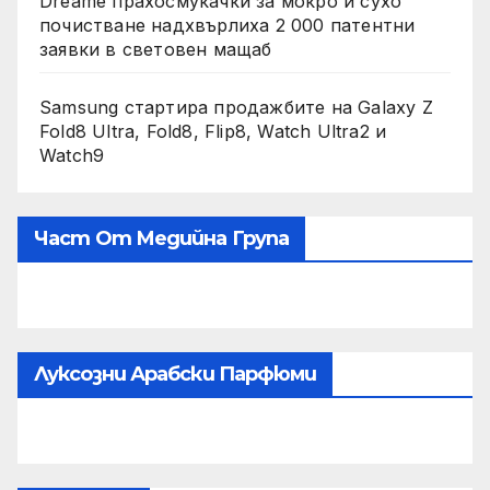
Dreame прахосмукачки за мокро и сухо
почистване надхвърлиха 2 000 патентни
заявки в световен мащаб
Samsung стартира продажбите на Galaxy Z
Fold8 Ultra, Fold8, Flip8, Watch Ultra2 и
Watch9
Част От Медийна Група
Луксозни Арабски Парфюми