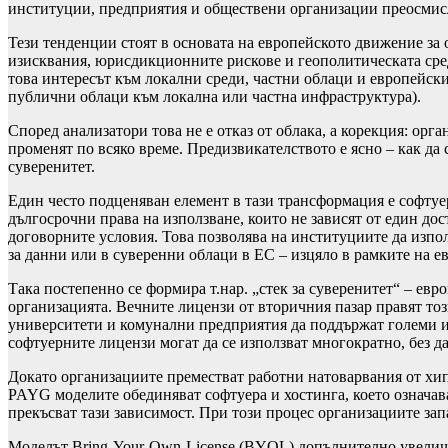
институции, предприятия и обществени организации преосмисля
Тези тенденции стоят в основата на европейското движение за 
изисквания, юрисдикционните рискове и геополитическата среда
това интересът към локални среди, частни облаци и европейски с
публични облаци към локална или частна инфраструктура).
Според анализатори това не е отказ от облака, а корекция: ор
променят по всяко време. Предизвикателството е ясно – как д
суверенитет.
Един често подценяван елемент в тази трансформация е софтуе
дългосрочни права на използване, които не зависят от един до
договорните условия. Това позволява на институциите да изпо
за данни или в суверенни облаци в ЕС – изцяло в рамките на 
Така постепенно се формира т.нар. „стек за суверенитет“ – евр
организацията. Вечните лицензи от вторичния пазар правят то
университети и комунални предприятия да поддържат големи и
софтуерните лицензи могат да се използват многократно, без да
Докато организациите преместват работни натоварвания от хи
PAYG моделите обединяват софтуера и хостинга, което означава
прекъсват тази зависимост. При този процес организациите зап
Моделът Bring-Your-Own-License (BYOL) допълнително увеличав