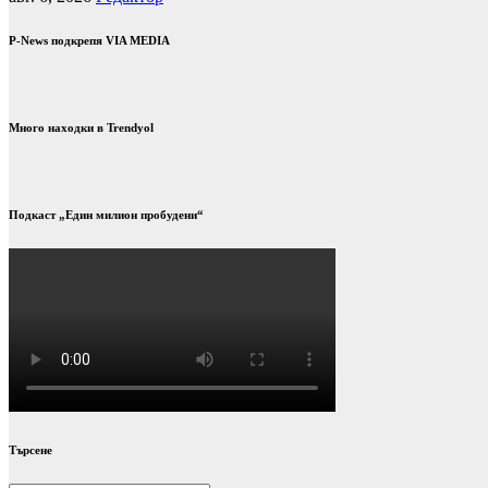
P-News подкрепя VIA MEDIA
Много находки в Trendyol
Подкаст „Един милион пробудени“
Търсене