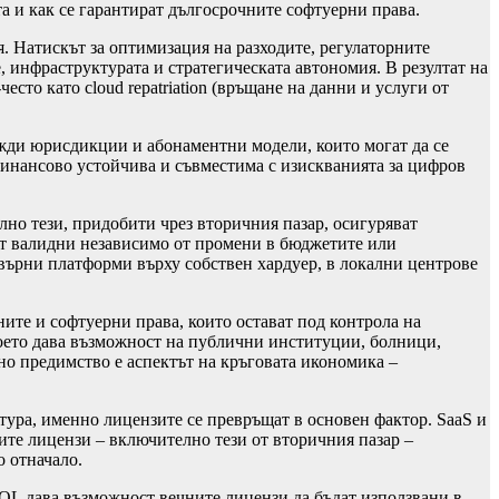
 и как се гарантират дългосрочните софтуерни права.
я. Натискът за оптимизация на разходите, регулаторните
 инфраструктурата и стратегическата автономия. В резултат на
сто като cloud repatriation (връщане на данни и услуги от
чужди юрисдикции и абонаментни модели, които могат да се
финансово устойчива и съвместима с изискванията за цифров
лно тези, придобити чрез вторичния пазар, осигуряват
ват валидни независимо от промени в бюджетите или
върни платформи върху собствен хардуер, в локални центрове
ните и софтуерни права, които остават под контрола на
което дава възможност на публични институции, болници,
о предимство е аспектът на кръговата икономика –
ура, именно лицензите се превръщат в основен фактор. SaaS и
ите лицензи – включително тези от вторичния пазар –
о отначало.
OL дава възможност вечните лицензи да бъдат използвани в