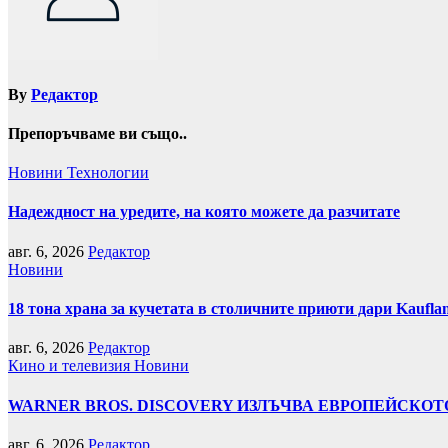
By
Редактор
Препоръчваме ви също..
Новини
Технологии
Надеждност на уредите, на която можете да разчитате
авг. 6, 2026
Редактор
Новини
18 тона храна за кучетата в столичните приюти дари Kaufla
авг. 6, 2026
Редактор
Кино и телевизия
Новини
WARNER BROS. DISCOVERY ИЗЛЪЧВА ЕВРОПЕЙСКОТО
авг. 6, 2026
Редактор