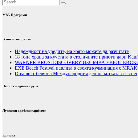
МВА Програми
Всички говорят за..
Надеждност на уредите, на която можете да разчитате
18 тона храна за кучетата в столичните приюти дари Kauf
WARNER BROS. DISCOVERY ИЗЛЪЧВА ЕВРОПЕЙСК
EXE Beach Festival навлиза в своята кулминация с MRAK,
Dreame отбелязва Международния ден на котката със спе
Част от медийна група
Луксозни арабски парфюми
Контакт