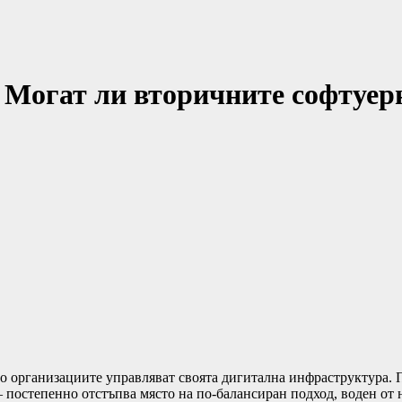
 Могат ли вторичните софтуер
то организациите управляват своята дигитална инфраструктура. 
– постепенно отстъпва място на по-балансиран подход, воден от