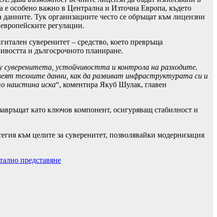
а е особено важно в Централна и Източна Европа, където
 данните. Тук организациите често се обръщат към лицензни
 европейските регулации.
игитален суверенитет – средство, което превръща
чивостта и дългосрочното планиране.
ху суверенитета, устойчивостта и контрола на разходите.
ивеят техните данни, как да развиват инфраструктурата си и
то наистина иска
“, коментира Якуб Шулак, главен
 завръщат като ключов компонент, осигуряващ стабилност и
тегия към целите за суверенитет, позволявайки модернизация
нтално представяне