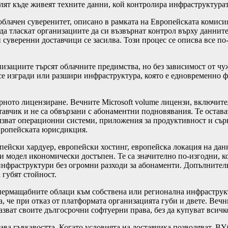
т къде живеят техните данни, кой контролира инфраструктурата
облачен суверенитет, описано в рамката на Европейската комиси
 тласкат организациите да си възвърнат контрол върху данните,
уверенни доставчици се засилва. Този процес се описва все по-че
ганизациите търсят облачните предимства, но без зависимост от 
а се изгради или разшири инфраструктура, която е едновременно 
рното лицензиране. Вечните Microsoft volume лицензи, включите
ставчик и не са обвързани с абонаментни подновявания. Те оста
лзват операционни системи, приложения за продуктивност и сър
европейската юрисдикция.
опейски хардуер, европейски хостинг, европейска локация на дан
зи модел икономически достъпен. Те са значително по-изгодни, 
нфраструктури без огромни разходи за абонаменти. Допълнителн
 губят стойност.
пермащабните облаци към собствена или регионална инфраструкт
, че при отказ от платформата организацията губи и двете. Вечн
азват своите дългосрочни софтуерни права, без да купуват всичк
а гъвкавостта. Когато условията на доставчика позволяват, BY