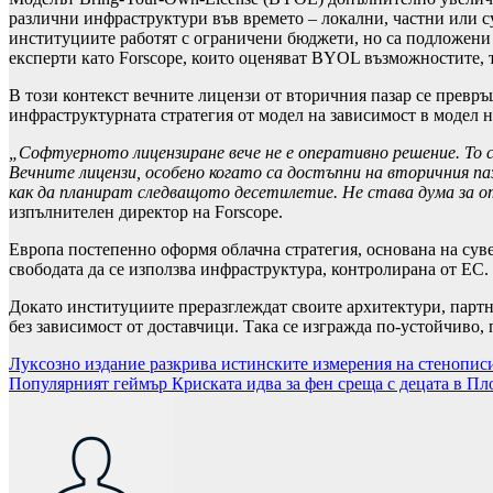
различни инфраструктури във времето – локални, частни или су
институциите работят с ограничени бюджети, но са подложени 
експерти като Forscope, които оценяват BYOL възможностите, т
В този контекст вечните лицензи от вторичния пазар се превръщ
инфраструктурната стратегия от модел на зависимост в модел 
„Софтуерното лицензиране вече не е оперативно решение. То 
Вечните лицензи, особено когато са достъпни на вторичния п
как да планират следващото десетилетие. Не става дума за от
изпълнителен директор на Forscope.
Европа постепенно оформя облачна стратегия, основана на суве
свободата да се използва инфраструктура, контролирана от ЕС.
Докато институциите преразглеждат своите архитектури, партн
без зависимост от доставчици. Така се изгражда по-устойчиво
Навигация
Луксозно издание разкрива истинските измерения на стенописи
Популярният геймър Криската идва за фен среща с децата в Пл