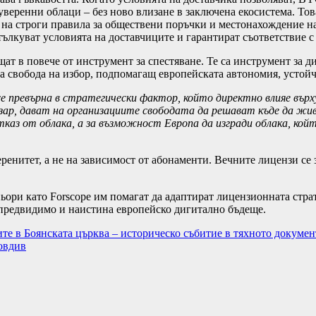
веренни облаци – без ново влизане в заключена екосистема. Тов
на строги правила за обществени поръчки и местонахождение на
ълкуват условията на доставчиците и гарантират съответствие с
ат в повече от инструмент за спестяване. Те са инструмент за д
на свобода на избор, подпомагащ европейската автономия, устой
се превърна в стратегически фактор, който директно влияе вър
азар, дават на организациите свободата да решават къде да ж
каз от облака, а за възможност Европа да изгради облака, кой
ренитет, а не на зависимост от абонаменти. Вечните лицензи се
ьори като Forscope им помагат да адаптират лицензионната стра
, предвидимо и наистина европейско дигитално бъдеще.
те в Боянската църква – историческо събитие в тяхното докуме
овдив