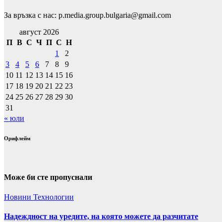
За връзка с нас: p.media.group.bulgaria@gmail.com
август 2026
П
В
С
Ч
П
С
Н
1
2
3
4
5
6
7
8
9
10
11
12
13
14
15
16
17
18
19
20
21
22
23
24
25
26
27
28
29
30
31
« юли
Орифлейм
Може би сте пропуснали
Новини
Технологии
Надеждност на уредите, на която можете да разчитате