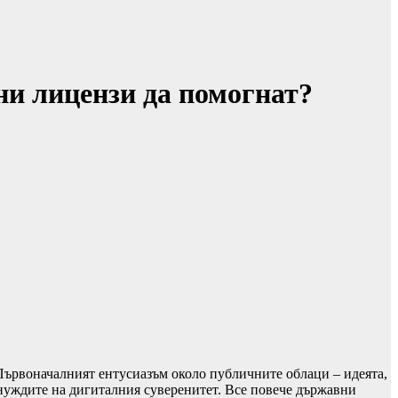
ни лицензи да помогнат?
Първоначалният ентусиазъм около публичните облаци – идеята,
 нуждите на дигиталния суверенитет. Все повече държавни