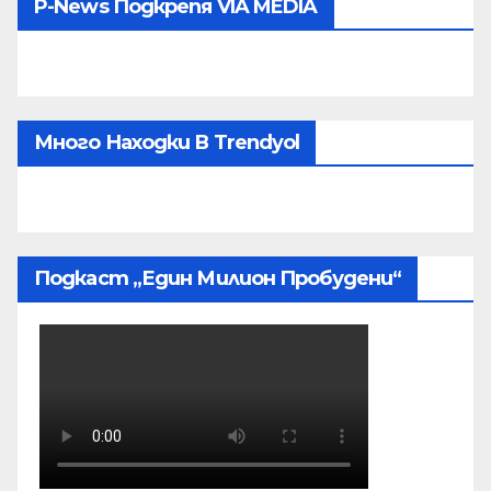
P-News Подкрепя VIA MEDIA
Много Находки В Trendyol
Подкаст „Един Милион Пробудени“