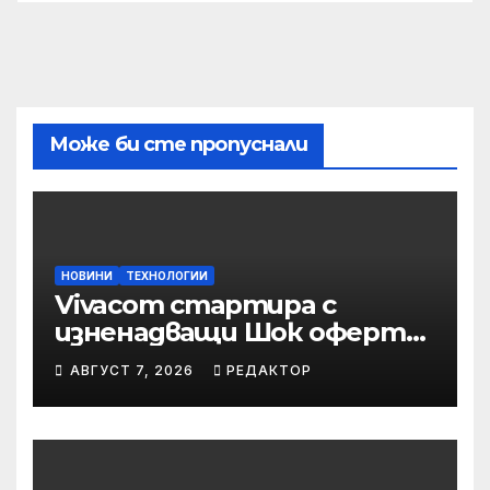
Може би сте пропуснали
НОВИНИ
ТЕХНОЛОГИИ
Vivacom стартира с
изненадващи Шок оферти
през август
АВГУСТ 7, 2026
РЕДАКТОР
онлайн