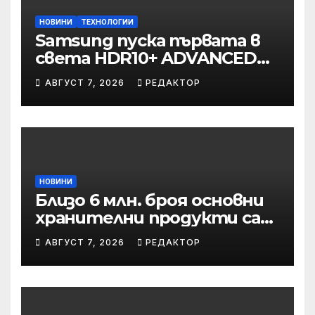
НОВИНИ
ТЕХНОЛОГИИ
Samsung пуска първата в
света HDR10+ ADVANCED
стрийминг услуга в Prime
АВГУСТ 7, 2026
РЕДАКТОР
Video
НОВИНИ
Близо 6 млн. броя основни
хранителни продукти са
закупени от „Кошница с
АВГУСТ 7, 2026
РЕДАКТОР
грижа“ в Kaufland от
старта на кампанията