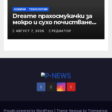
НОВИНИ
ТЕХНОЛОГИИ
Dreame прахосмукачки за
мокро и сухо почистване
надхвърлиха 2 000
АВГУСТ 7, 2026
РЕДАКТОР
патентни заявки в
световен мащаб
Proudly powered by WordPress
|
Theme: Newsup by
Themeansar
.