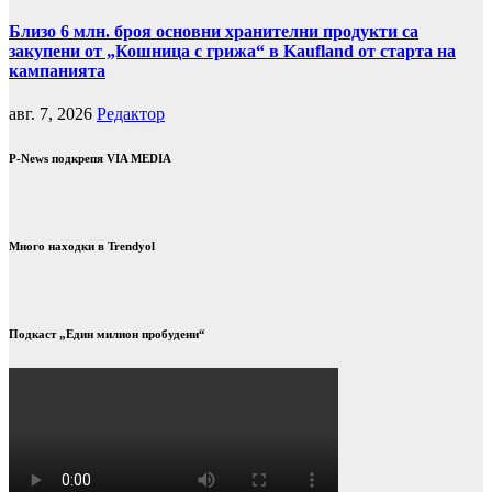
Близо 6 млн. броя основни хранителни продукти са
закупени от „Кошница с грижа“ в Kaufland от старта на
кампанията
авг. 7, 2026
Редактор
P-News подкрепя VIA MEDIA
Много находки в Trendyol
Подкаст „Един милион пробудени“