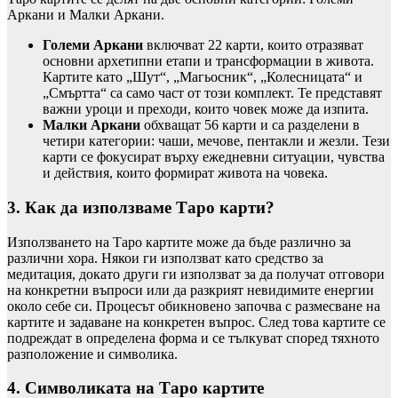
Аркани и Малки Аркани.
Големи Аркани
включват 22 карти, които отразяват
основни архетипни етапи и трансформации в живота.
Картите като „Шут“, „Магьосник“, „Колесницата“ и
„Смъртта“ са само част от този комплект. Те представят
важни уроци и преходи, които човек може да изпита.
Малки Аркани
обхващат 56 карти и са разделени в
четири категории: чаши, мечове, пентакли и жезли. Тези
карти се фокусират върху ежедневни ситуации, чувства
и действия, които формират живота на човека.
3. Как да използваме Таро карти?
Използването на Таро картите може да бъде различно за
различни хора. Някои ги използват като средство за
медитация, докато други ги използват за да получат отговори
на конкретни въпроси или да разкрият невидимите енергии
около себе си. Процесът обикновено започва с размесване на
картите и задаване на конкретен въпрос. След това картите се
подреждат в определена форма и се тълкуват според тяхното
разположение и символика.
4. Символиката на Таро картите