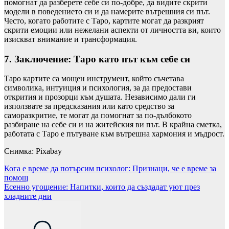
помогнат да разберете себе си по-добре, да видите скрити
модели в поведението си и да намерите вътрешния си път.
Често, когато работите с Таро, картите могат да разкрият
скрити емоции или нежелани аспекти от личността ви, които
изискват внимание и трансформация.
7. Заключение: Таро като път към себе си
Таро картите са мощен инструмент, който съчетава
символика, интуиция и психология, за да предостави
открития и прозорци към душата. Независимо дали ги
използвате за предсказания или като средство за
саморазкритие, те могат да помогнат за по-дълбокото
разбиране на себе си и на житейския ви път. В крайна сметка,
работата с Таро е пътуване към вътрешна хармония и мъдрост.
Снимка: Pixabay
Навигация
Кога е време да потърсим психолог: Признаци, че е време за
помощ
Есенно угощение: Напитки, които да създадат уют през
хладните дни