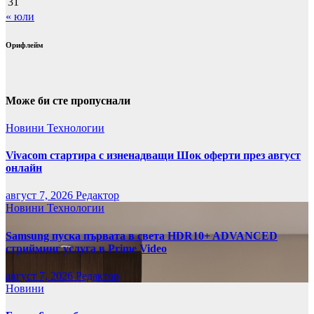
31
« юли
Орифлейм
Може би сте пропуснали
Новини
Технологии
Vivacom стартира с изненадващи Шок оферти през август
онлайн
август 7, 2026
Редактор
Новини
Технологии
Samsung пуска първата в света HDR10+ ADVANCED
стрийминг услуга в Prime Video
август 7, 2026
Редактор
Новини