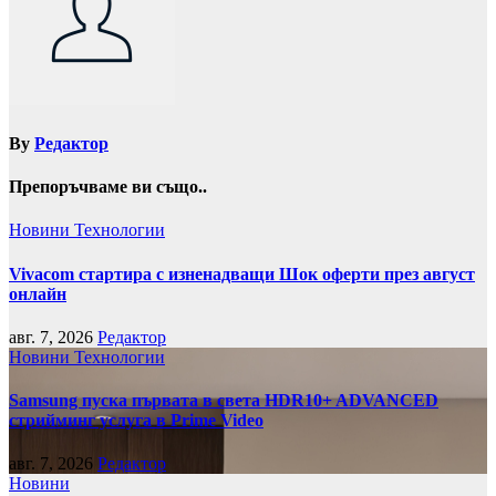
By
Редактор
Препоръчваме ви също..
Новини
Технологии
Vivacom стартира с изненадващи Шок оферти през август
онлайн
авг. 7, 2026
Редактор
Новини
Технологии
Samsung пуска първата в света HDR10+ ADVANCED
стрийминг услуга в Prime Video
авг. 7, 2026
Редактор
Новини