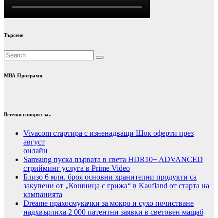
Търсене
МВА Програми
Всички говорят за..
Vivacom стартира с изненадващи Шок оферти през
август
онлайн
Samsung пуска първата в света HDR10+ ADVANCED
стрийминг услуга в Prime Video
Близо 6 млн. броя основни хранителни продукти са
закупени от „Кошница с грижа“ в Kaufland от старта на
кампанията
Dreame прахосмукачки за мокро и сухо почистване
надхвърлиха 2 000 патентни заявки в световен мащаб