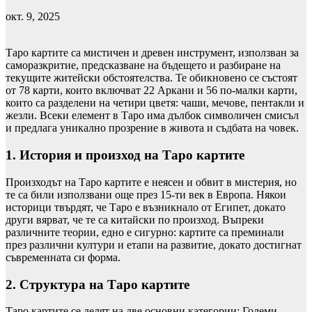
окт. 9, 2025
Таро картите са мистичен и древен инструмент, използван за
саморазкритие, предсказване на бъдещето и разбиране на
текущите житейски обстоятелства. Те обикновено се състоят
от 78 карти, които включват 22 Аркани и 56 по-малки карти,
които са разделени на четири цветя: чаши, мечове, пентакли и
жезли. Всеки елемент в Таро има дълбок символичен смисъл
и предлага уникално прозрение в живота и съдбата на човек.
1. История и произход на Таро картите
Произходът на Таро картите е неясен и обвит в мистерия, но
те са били използвани още през 15-ти век в Европа. Някои
историци твърдят, че Таро е възникнало от Египет, докато
други вярват, че те са китайски по произход. Въпреки
различните теории, едно е сигурно: картите са преминали
през различни култури и етапи на развитие, докато достигнат
съвременната си форма.
2. Структура на Таро картите
Таро картите се делят на две основни категории: Големи