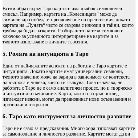
Всеки образ върху Таро картите има дълбок символичен
смисъл. Например, картата на „Колесницата“ може да
символизира победа и преодоляване на препятствия, докато
картата на „Луната“ често се свързва с илюзии и тайни, които
трябва да бъдат разкрити. Разбирането на тези символи е
ключово за успешното интерпретиране на картите и за
тяхното използване в личните търсения.
5. Ролята на интуицията в Таро
Един от най-важните аспекти на работата с Таро картите е
интуицията. Докато картите имат универсални символи,
тяхното значение може да варира в зависимост от контекста
на въпроса и човека, който ги тълкува. Това означава, че
работата с Таро не е само аналитичен процес, но и творческо
и интуитивно начинание. Карти, които на пръв поглед
изглеждат неясни, могат да предизвикат нови осъзнавания и
прозорливи открития.
6. Таро като инструмент за личностно развитие
Таро не е само за предсказания. Много хора използват картите
за самопознание и личностно развитие. Картите могат да ви