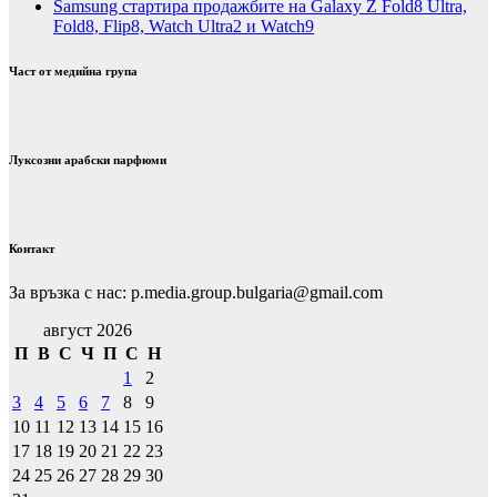
Samsung стартира продажбите на Galaxy Z Fold8 Ultra,
Fold8, Flip8, Watch Ultra2 и Watch9
Част от медийна група
Луксозни арабски парфюми
Контакт
За връзка с нас: p.media.group.bulgaria@gmail.com
август 2026
П
В
С
Ч
П
С
Н
1
2
3
4
5
6
7
8
9
10
11
12
13
14
15
16
17
18
19
20
21
22
23
24
25
26
27
28
29
30