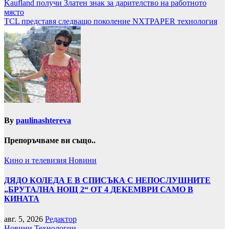
Навигация
Kaufland получи Златен знак за дарителство на работното
място
TCL представя следващо поколение NXTPAPER технология
By
paulinashtereva
Препоръчваме ви също..
Кино и телевизия
Новини
ДЯДО КОЛЕДА Е В СПИСЪКА С НЕПОСЛУШНИТЕ
„БРУТАЛНА НОЩ 2“ ОТ 4 ДЕКЕМВРИ САМО В
КИНАТА
авг. 5, 2026
Редактор
Новини
Технологии