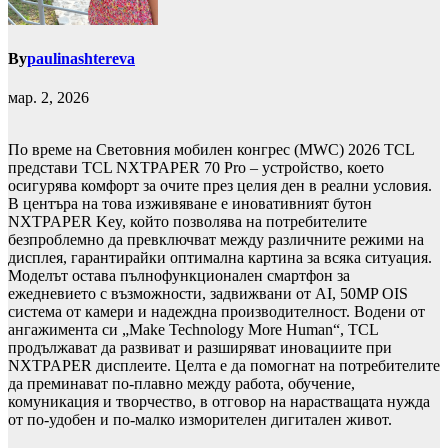
By
paulinashtereva
мар. 2, 2026
По време на Световния мобилен конгрес (MWC) 2026 TCL
представи TCL NXTPAPER 70 Pro – устройство, което
осигурява комфорт за очите през целия ден в реални условия.
В центъра на това изживяване е иновативният бутон
NXTPAPER Key, който позволява на потребителите
безпроблемно да превключват между различните режими на
дисплея, гарантирайки оптимална картина за всяка ситуация.
Моделът остава пълнофункционален смартфон за
ежедневието с възможности, задвижвани от AI, 50MP OIS
система от камери и надеждна производителност. Водени от
ангажимента си „Make Technology More Human“, TCL
продължават да развиват и разширяват иновациите при
NXTPAPER дисплеите. Целта е да помогнат на потребителите
да преминават по-плавно между работа, обучение,
комуникация и творчество, в отговор на нарастващата нужда
от по-удобен и по-малко изморителен дигитален живот.