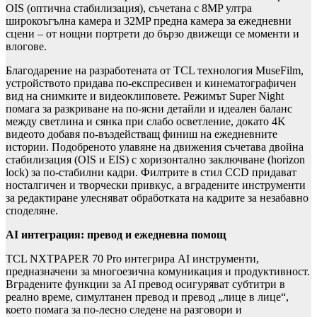
OIS (оптична стабилизация), съчетана с 8MP ултра
широкоъгълна камера и 32MP предна камера за ежедневни
сцени – от нощни портрети до бързо движещи се моменти и
влогове.
Благодарение на разработената от TCL технология MuseFilm,
устройството придава по-експресивен и кинематографичен
вид на снимките и видеоклиповете. Режимът Super Night
помага за разкриване на по-ясни детайли и идеален баланс
между светлина и сянка при слабо осветление, докато 4K
видеото добавя по-въздействащ финиш на ежедневните
истории. Подобреното улавяне на движения съчетава двойна
стабилизация (OIS и EIS) с хоризонтално заключване (horizon
lock) за по-стабилни кадри. Филтрите в стил CCD придават
носталгичен и творчески привкус, а вградените инструменти
за редактиране улесняват обработката на кадрите за незабавно
споделяне.
AI
интеграция: превод и ежедневна помощ
TCL NXTPAPER 70 Pro интегрира AI инструменти,
предназначени за многоезична комуникация и продуктивност.
Вградените функции за AI превод осигуряват субтитри в
реално време, симултанен превод и превод „лице в лице“,
което помага за по-лесно следене на разговори и