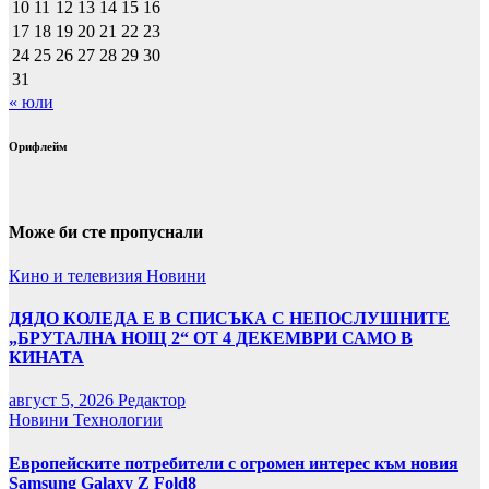
10
11
12
13
14
15
16
17
18
19
20
21
22
23
24
25
26
27
28
29
30
31
« юли
Орифлейм
Може би сте пропуснали
Кино и телевизия
Новини
ДЯДО КОЛЕДА Е В СПИСЪКА С НЕПОСЛУШНИТЕ
„БРУТАЛНА НОЩ 2“ ОТ 4 ДЕКЕМВРИ САМО В
КИНАТА
август 5, 2026
Редактор
Новини
Технологии
Европейските потребители с огромен интерес към новия
Samsung Galaxy Z Fold8