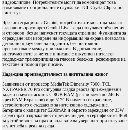
видеоклипове. Потребителите могат да комбинират това
изживяване с опционалните слушалки TCL CrystalClip за по-
чист звук.
Чрез интеграцията с Gemini, потребителите могат да задават
гласови въпроси чрез Gemini Live, за да получават обяснения
и отговори, без да напускат текущата страница. Функцията за
ограждане или избиране на информация на екрана позволява
детайлно проучване на видяното, без постоянно
превключване между приложения. В допълнение,
инструментите за четене и писане с изкуствен интелект
поддържат транскрипция на гласови бележки, резюмиране на
текстове и помощ при писане.
Надеждна производителност за дигиталния живот
Задвижван от процесор MediaTek Dimensity 7300, TCL
NXTPAPER 70 Pro осигурява гладка работа при ежедневни
задачи и мултитаскинг. С 8GB RAM (разширяема до 24GB
чрез RAM Expansion) и до 512GB памет за съхранение,
устройството е създадено за интензивно съдържание.
Батерията с капацитет 5200mAh и бързото зареждане от 33W
гарантират издръжливост през целия ден, а сертификатът IP68
за устойчивост на прах и вода вдъхва увереност при пътуване
и употреба в реална среда.