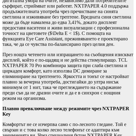
дигитална умора на очите, независимо дали потребителите
сърфират, стриймват или работят. NXTPAPER 4.0 поддържа
продължителната употреба чрез пречистване на синята
светлина и изживяване без трептене. Вредната синя светлина
може да бъде намалена до едва 3,41%, докато дисплеят
предоставя наситени и живи визуализации с професионална
точност на цветовете ($\Delta E < 1$). С помощта на
функцията Eye Care Assistant, преживяването е проектирано
така, че да се чувства по-балансирано през целия ден.
През нощта четенето или изпращането на съобщения изискват
дисплей, който е по-щадящ и не действа стимулиращо. TCL
NXTPAPER 70 Pro комбинира защита при слаба светлина и
циркаден комфорт, като използва DC димиране за
елиминиране на трептенето. Яркостта и тонът се настройват
плавно за вечерна употреба, достигайки до ултра нисък
минимум от 1 нит, така че преглеждането на съдържание
преди сън да не дразни очите и да е в синхрон с нощния
режим на организма.
Плавно превключване между режимите чрез NXTPAPER
Key
Комфортът не се изчерпва само с по-лесното гледане. Той е
свързан и с това колко лесно телефонът се адаптира към
заниманията ви. Чрез специалния бутон NXTPAPER Key