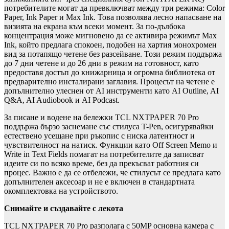
потребителите могат да превключват между три режима: Color
Paper, Ink Paper и Max Ink. Това позволява лесно напасване на
визията на екрана към всеки момент. За по-дълбока
концентрация може мигновено да се активира режимът Max
Ink, който предлага спокоен, подобен на хартия монохромен
вид за потапящо четене без разсейване. Този режим поддържа
до 7 дни четене и до 26 дни в режим на готовност, като
предоставя достъп до книжарница и огромна библиотека от
предварително инсталирани заглавия. Процесът на четене е
допълнително улеснен от AI инструменти като AI Outline, AI
Q&A, AI Audiobook и AI Podcast.
За писане и водене на бележки TCL NXTPAPER 70 Pro
поддържа бързо заснемане със стилуса T-Pen, осигурявайки
естествено усещане при ръкопис с ниска латентност и
чувствителност на натиск. Функции като Off Screen Memo и
Write in Text Fields помагат на потребителите да записват
идеите си по всяко време, без да прекъсват работния си
процес. Важно е да се отбележи, че стилусът се предлага като
допълнителен аксесоар и не е включен в стандартната
окомплектовка на устройството.
Снимайте и създавайте с лекота
TCL NXTPAPER 70 Pro разполага с 50MP основна камера с