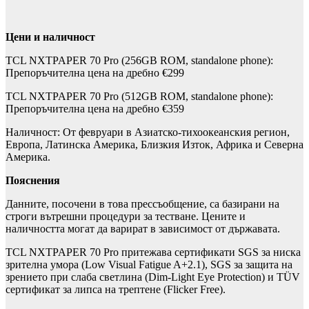
Цени и наличност
TCL NXTPAPER 70 Pro (256GB ROM, standalone phone):
Препоръчителна цена на дребно €299
TCL NXTPAPER 70 Pro (512GB ROM, standalone phone):
Препоръчителна цена на дребно €359
Наличност: От февруари в Азиатско-тихоокеанския регион,
Европа, Латинска Америка, Близкия Изток, Африка и Северна
Америка.
Пояснения
Данните, посочени в това прессъобщение, са базирани на
строги вътрешни процедури за тестване. Цените и
наличността могат да варират в зависимост от държавата.
TCL NXTPAPER 70 Pro притежава сертификати SGS за ниска
зрителна умора (Low Visual Fatigue A+2.1), SGS за защита на
зрението при слаба светлина (Dim-Light Eye Protection) и TÜV
сертификат за липса на трептене (Flicker Free).