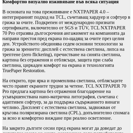
Комфортно визуално изживяване във всяка ситуация
В основата на това преживяване е NXTPAPER 4.0 –
интегрираният подход на TCL, съчетаващ хардуер и софтуер в
грижа за очите. Подкрепен от международно признати
сертификати, включително от SGS и TÜV, TCL NXTPAPER
70 Pro отразява дългосрочния ангажимент на компанията да
направи престоя пред екрана по-щадящ за очите през целия
ден. Устройството обединява седем основни технологии за
грижа за зрението: дисплей с естествена светлина, липса на
трептене (zero flickering), пречистване на синята светлина,
картина без отражения и отблясъци, защита при слаба
светлина, циркаден комфорт на екрана и технологията
TruePaper Restoration.
На открито, при ярка и променлива светлина, отблясъците
често правят екраните трудни за четене. TCL NXTPAPER 70
Pro предлага картина без отражения благодарение на
усъвършенствана нано-матрична литография, съчетана с
адаптивен софтуер, за да поддържа съдържанието винаги
четливо. Дисплеят с естествена светлина, задвижван от
кръгова поляризирана светлина (CPL), допълнително спомага
за ясно и комфортно виждане при реално осветление.
На закрито дългите сесии пред екрана могат да доведат до