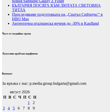
новия Samsung Galaxy Z Fold8
БЪЛГАРИЯ ПОСЯГА КЪМ ЛЮТАТА СВЕТОВНА
ТИТЛА
Проследяваме подготовката на „Сиатъл Сийхоукс“ в
HBO Max
Автентична италианска вечеря до -30% в Kaufland
Част от медийна група
Луксозни арабски парфюми
Контакт
За връзка с нас: p.media.group.bulgaria@gmail.com
август 2026
П
В
С
Ч
П
С
Н
1
2
3
4
5
6
7
8
9