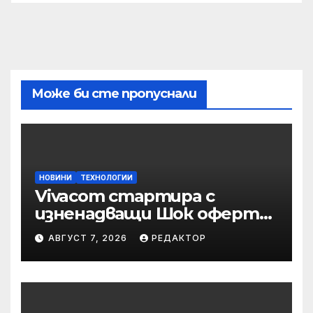
Може би сте пропуснали
НОВИНИ
ТЕХНОЛОГИИ
Vivacom стартира с
изненадващи Шок оферти
през август
АВГУСТ 7, 2026
РЕДАКТОР
онлайн