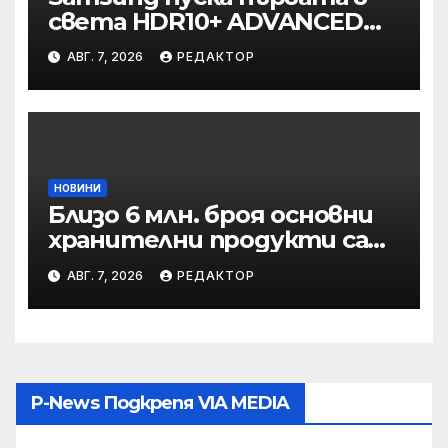
света HDR10+ ADVANCED
стрийминг услуга в Prime
АВГ. 7, 2026
РЕДАКТОР
Video
НОВИНИ
Близо 6 млн. броя основни
хранителни продукти са
закупени от „Кошница с
АВГ. 7, 2026
РЕДАКТОР
грижа“ в Kaufland от
старта на кампанията
P-News Подкрепя VIA MEDIA