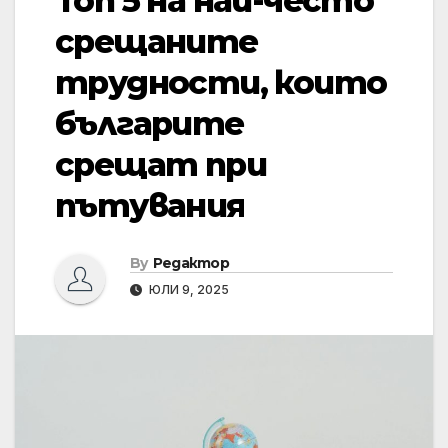
Топ 5 на най-често
срещаните
трудности, които
българите
срещат при
пътувания
By
Редактор
ЮЛИ 9, 2025