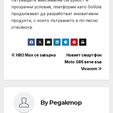
пътуващите максимална сигурност и
прозрачни условия, платформи като GoVola
продължават да разработват иновативни
продукти, с които пътуването е по-лесно
отвсякога.
Навигация
HBO Max се завърна
Новият смартфон
Moto G86 вече във
Vivacom
By
Редактор