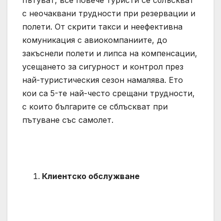
пътуват, все повече туристи се сблъскват
с неочаквани трудности при резервации и
полети. От скрити такси и неефективна
комуникация с авиокомпаниите, до
закъснели полети и липса на компенсации,
усещането за сигурност и контрол през
най-туристическия сезон намалява. Ето
кои са 5-те най-често срещани трудности,
с които българите се сблъскват при
пътуване със самолет.
Клиентско обслужване