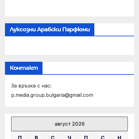
Луксозни Арабски Парфюми
Контакт
За връзка с нас:
p.media.group.bulgaria@gmail.com
август 2026
П
В
С
Ч
П
С
Н