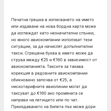
Печатна грешка в изписването на името
или издаване на нова бордна карта може
да изглеждат като незначителни спънки,
но много авиокомпании използват тези
ситуации, за да начислят допълнителни
такси. Сгрешена буква в името може да
струва между €25 и €160 в зависимост от
авиокомпанията. Таксите за такава
корекция в редовните авиокомпании
обикновено започва от €25, а
нискотарифните авиолинии могат да
таксуват до €160 ако промяната се
направи на летището или по чат.
Преиздаването на билета пък може дори