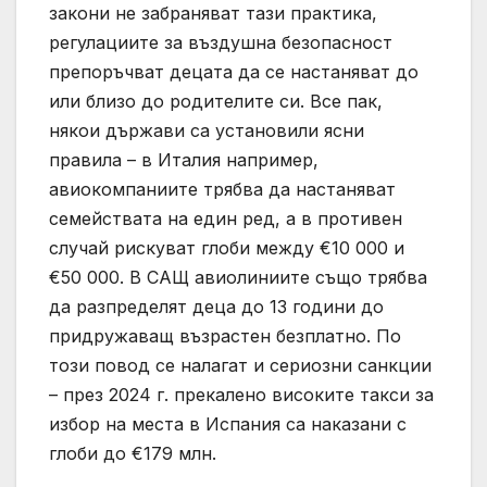
закони не забраняват тази практика,
регулациите за въздушна безопасност
препоръчват децата да се настаняват до
или близо до родителите си. Все пак,
някои държави са установили ясни
правила – в Италия например,
авиокомпаниите трябва да настаняват
семействата на един ред, а в противен
случай рискуват глоби между €10 000 и
€50 000. В САЩ авиолиниите също трябва
да разпределят деца до 13 години до
придружаващ възрастен безплатно. По
този повод се налагат и сериозни санкции
– през 2024 г. прекалено високите такси за
избор на места в Испания са наказани с
глоби до €179 млн.