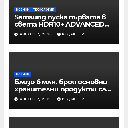
НОВИНИ
ТЕХНОЛОГИИ
Samsung пуска първата в
света HDR10+ ADVANCED
стрийминг услуга в Prime
АВГУСТ 7, 2026
РЕДАКТОР
Video
НОВИНИ
Близо 6 млн. броя основни
хранителни продукти са
закупени от „Кошница с
АВГУСТ 7, 2026
РЕДАКТОР
грижа“ в Kaufland от
старта на кампанията