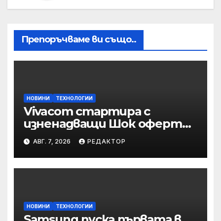
Препоръчваме ви също..
НОВИНИ
ТЕХНОЛОГИИ
Vivacom стартира с
изненадващи Шок оферти
през август
АВГ. 7, 2026
РЕДАКТОР
онлайн
НОВИНИ
ТЕХНОЛОГИИ
Samsung пуска първата в