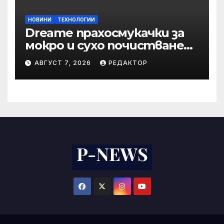
НОВИНИ
ТЕХНОЛОГИИ
Dreame прахосмукачки за
мокро и сухо почистване
надхвърлиха 2 000
АВГУСТ 7, 2026
РЕДАКТОР
патентни заявки в
световен мащаб