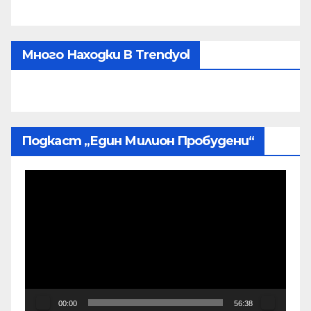
Много Находки В Trendyol
Подкаст „Един Милион Пробудени“
Видео
00:00
56:38