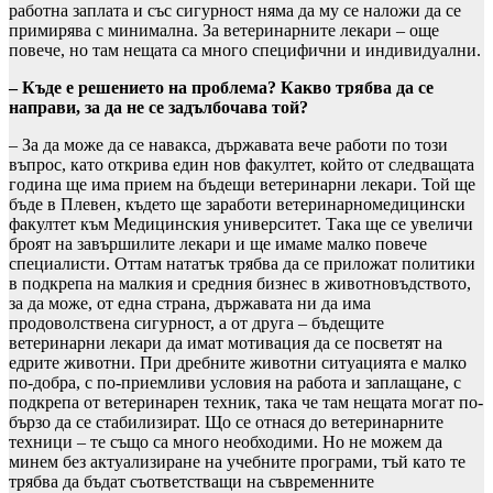
работна заплата и със сигурност няма да му се наложи да се
примирява с минимална. За ветеринарните лекари – още
повече, но там нещата са много специфични и индивидуални.
– Къде е решението на проблема? Какво трябва да се
направи, за да не се задълбочава той?
– За да може да се навакса, държавата вече работи по този
въпрос, като открива един нов факултет, който от следващата
година ще има прием на бъдещи ветеринарни лекари. Той ще
бъде в Плевен, където ще заработи ветеринарномедицински
факултет към Медицинския университет. Така ще се увеличи
броят на завършилите лекари и ще имаме малко повече
специалисти. Оттам нататък трябва да се приложат политики
в подкрепа на малкия и средния бизнес в животновъдството,
за да може, от една страна, държавата ни да има
продоволствена сигурност, а от друга – бъдещите
ветеринарни лекари да имат мотивация да се посветят на
едрите животни. При дребните животни ситуацията е малко
по-добра, с по-приемливи условия на работа и заплащане, с
подкрепа от ветеринарен техник, така че там нещата могат по-
бързо да се стабилизират. Що се отнася до ветеринарните
техници – те също са много необходими. Но не можем да
минем без актуализиране на учебните програми, тъй като те
трябва да бъдат съответстващи на съвременните