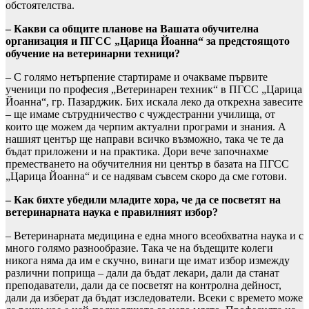
обстоятелства.
– Какви са общите планове на Вашата обучителна
организация и ПГСС „Царица Йоанна“ за предстоящото
обучение на ветеринарни техници?
– С голямо нетърпение стартираме и очакваме първите
ученици по професия „Ветеринарен техник“ в ПГСС „Царица
Йоанна“, гр. Пазарджик. Бих искала леко да открехна завесите
– ще имаме сътрудничество с чуждестранни училища, от
които ще можем да черпим актуални програми и знания. А
нашият център ще направи всичко възможно, така че те да
бъдат приложени и на практика. Дори вече започнахме
преместването на обучителния ни център в базата на ПГСС
„Царица Йоанна“ и се надявам съвсем скоро да сме готови.
– Как бихте убедили младите хора, че да се посветят на
ветеринарната наука е правилният избор?
– Ветеринарната медицина е една много всеобхватна наука и с
много голямо разнообразие. Така че на бъдещите колеги
никога няма да им е скучно, винаги ще имат избор измежду
различни поприща – дали да бъдат лекари, дали да станат
преподаватели, дали да се посветят на контролна дейност,
дали да изберат да бъдат изследователи. Всеки с времето може