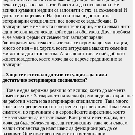
лекар е да разпознава тези болести и да сигнализира. Не
всички хуманни медици са запознати с тях, за съжаление! И
доста ги подценяват. На фона на това недостигът на
ветеринарни специалисти все повече се задълбочава. В
България вече има доста големи територии, които нямат нито
един ветеринарен лекар, който да ги обслужва. Друг проблем
е, че малки ферми от семеен тип затварят заради
бюрократичната тежест – изисква се огромна документация,
много от нея – на хартия, което затруднява малките семейни
животновъдни стопанства. А всъщност това е най-доброто
животновъдство, което може да се нарече традиционно за
България.
– Защо се е стигнало до тази ситуация – да няма
достатъчно ветеринарни специалисти?
– Това е една верижна реакция от всичко, което до момента
коментирахме. Затварянето на малки ферми води до закриване
на работни места и за ветеринарни специалисти. Така много
колеги се преориентират в търсене на реализация. Това е един
симптом, но причината е в европейските директиви, които
сме задължени да изпълняваме. Контролът е необходим, но
може да бъде облекчен чрез дигитализация, така че и съвсем
малки стопанства да имат шанс да функционират, да се
развиват. Още по-силен недостиг на ветеринарни