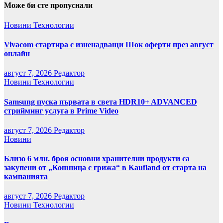
Може би сте пропуснали
Новини
Технологии
Vivacom стартира с изненадващи Шок оферти през август
онлайн
август 7, 2026
Редактор
Новини
Технологии
Samsung пуска първата в света HDR10+ ADVANCED
стрийминг услуга в Prime Video
август 7, 2026
Редактор
Новини
Близо 6 млн. броя основни хранителни продукти са
закупени от „Кошница с грижа“ в Kaufland от старта на
кампанията
август 7, 2026
Редактор
Новини
Технологии