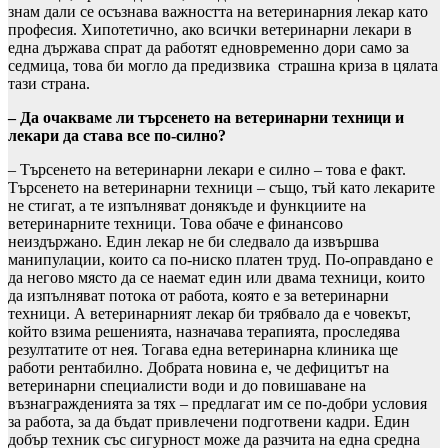
знам дали се осъзнава важността на ветеринарния лекар като
професия. Хипотетично, ако всички ветеринарни лекари в
една държава спрат да работят едновременно дори само за
седмица, това би могло да предизвика страшна криза в цялата
тази страна.
– Да очакваме ли търсенето на ветеринарни техници и
лекари да става все по-силно?
– Търсенето на ветеринарни лекари е силно – това е факт.
Търсенето на ветеринарни техници – също, тъй като лекарите
не стигат, а те изпълняват донякъде и функциите на
ветеринарните техници. Това обаче е финансово
неиздържано. Един лекар не би следвало да извършва
манипулации, които са по-ниско платен труд. По-оправдано е
да негово място да се наемат един или двама техници, които
да изпълняват потока от работа, която е за ветеринарни
техници. А ветеринарният лекар би трябвало да е човекът,
който взима решенията, назначава терапията, проследява
резултатите от нея. Тогава една ветеринарна клиника ще
работи рентабилно. Добрата новина е, че дефицитът на
ветеринарни специалисти води и до повишаване на
възнагражденията за тях – предлагат им се по-добри условия
за работа, за да бъдат привлечени подготвени кадри. Един
добър техник със сигурност може да разчита на една средна