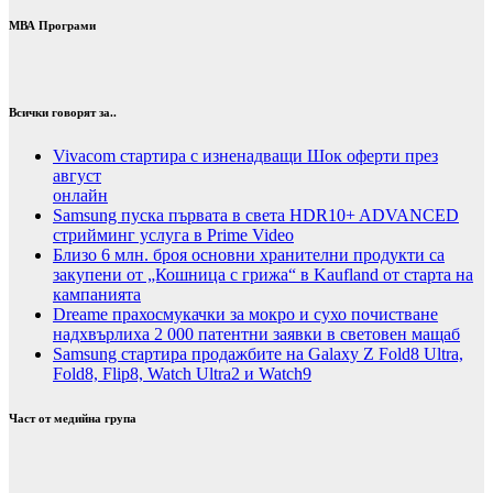
МВА Програми
Всички говорят за..
Vivacom стартира с изненадващи Шок оферти през
август
онлайн
Samsung пуска първата в света HDR10+ ADVANCED
стрийминг услуга в Prime Video
Близо 6 млн. броя основни хранителни продукти са
закупени от „Кошница с грижа“ в Kaufland от старта на
кампанията
Dreame прахосмукачки за мокро и сухо почистване
надхвърлиха 2 000 патентни заявки в световен мащаб
Samsung стартира продажбите на Galaxy Z Fold8 Ultra,
Fold8, Flip8, Watch Ultra2 и Watch9
Част от медийна група