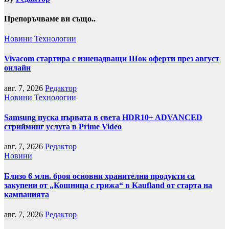
Препоръчваме ви също..
Новини
Технологии
Vivacom стартира с изненадващи Шок оферти през август
онлайн
авг. 7, 2026
Редактор
Новини
Технологии
Samsung пуска първата в света HDR10+ ADVANCED
стрийминг услуга в Prime Video
авг. 7, 2026
Редактор
Новини
Близо 6 млн. броя основни хранителни продукти са
закупени от „Кошница с грижа“ в Kaufland от старта на
кампанията
авг. 7, 2026
Редактор