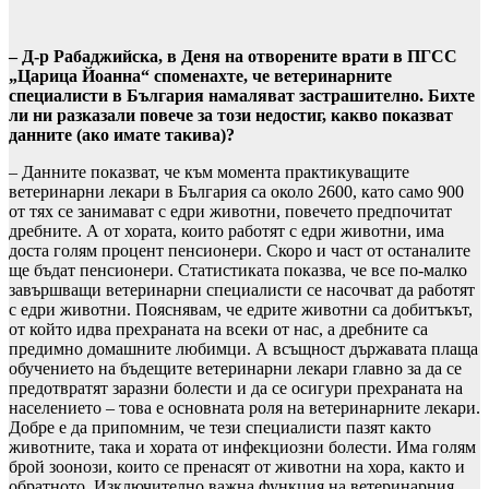
– Д-р Рабаджийска, в Деня на отворените врати в ПГСС
„Царица Йоанна“ споменахте, че ветеринарните
специалисти в България намаляват застрашително. Бихте
ли ни разказали повече за този недостиг, какво показват
данните (ако имате такива)?
– Данните показват, че към момента практикуващите
ветеринарни лекари в България са около 2600, като само 900
от тях се занимават с едри животни, повечето предпочитат
дребните. А от хората, които работят с едри животни, има
доста голям процент пенсионери. Скоро и част от останалите
ще бъдат пенсионери. Статистиката показва, че все по-малко
завършващи ветеринарни специалисти се насочват да работят
с едри животни. Пояснявам, че едрите животни са добитъкът,
от който идва прехраната на всеки от нас, а дребните са
предимно домашните любимци. А всъщност държавата плаща
обучението на бъдещите ветеринарни лекари главно за да се
предотвратят заразни болести и да се осигури прехраната на
населението – това е основната роля на ветеринарните лекари.
Добре е да припомним, че тези специалисти пазят както
животните, така и хората от инфекциозни болести. Има голям
брой зоонози, които се пренасят от животни на хора, както и
обратното. Изключително важна функция на ветеринарния