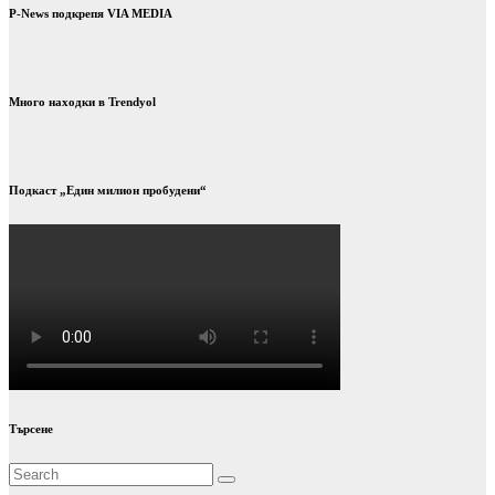
P-News подкрепя VIA MEDIA
Много находки в Trendyol
Подкаст „Един милион пробудени“
Търсене