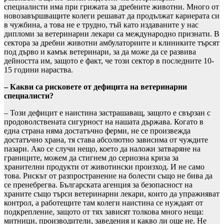
специалисти има при грижата за дребните животни. Много от
новозавършващите колеги решават да продължат кариерата си
в чужбина, а това не е трудно, тъй като издаваните у нас
дипломи за ветеринарни лекари са международно признати. В
сектора за дребни животни амбулаториите и клиниките търсят
под дърво и камък ветеринари, за да може да се развива
дейността им, защото е факт, че този сектор в последните 10-
15 години нараства.
– Какви са рисковете от дефицита на ветеринарни
специалисти?
– Този дефицит е наистина застрашаващ, защото е свързан с
продоволствената сигурност на нашата държава. Когато в
една страна няма достатъчно ферми, не се произвежда
достатъчно храна, тя става абсолютно зависима от чуждите
пазари. Ако се случи нещо, което да наложи затваряне на
границите, можем да стигнем до сериозна криза за
хранителни продукти от животински произход. И не само
това. Рискът от разпространение на болести също не бива да
се пренебрегва. Българската агенция за безопасност на
храните също търси ветеринарни лекари, които да упражняват
контрол, а работещите там колеги наистина се нуждаят от
подкрепление, защото от тях зависят толкова много неща:
митници, производители, заведения и какво ли още не. Не