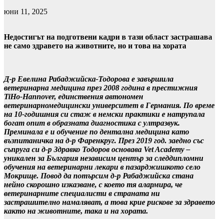
юни 11, 2025
Недостигът на подготвени кадри в тази област застрашава
не само здравето на животните, но и това на хората
Д-р Евелина Рабаджийска-Тодорова е завършила
ветеринарна медицина през 2008 година в престижния
TiHo-Hannover, единствения автономен
ветеринарномедицински университет в Германия. По време
на 10-годишния си стаж в немски практики е натрупала
богат опит в образната диагностика с ултразвук.
Преминала е и обучение по дентална медицина като
възпитаничка на д-р Фаренкруг. През 2019 год. заедно със
съпруга си д-р Здравко Тодоров основава Vet Academy –
уникален за България независим център за следдипломни
обучения на ветеринарни лекари в пазарджишкото село
Мокрище. Повод да потърсим д-р Рабаджийска стана
нейно скорошно изказване, с което тя алармира, че
ветеринарните специалисти в страната ни
застрашително намаляват, а това крие рискове за здравето
както на животните, така и на хората.