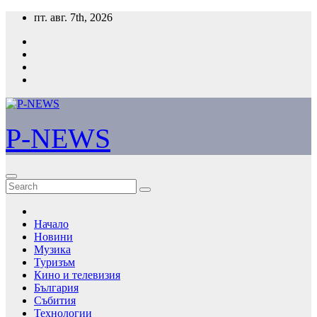
Skip
пт. авг. 7th, 2026
to
content
P-NEWS
Начало
Новини
Музика
Туризъм
Кино и телевизия
България
Събития
Технологии