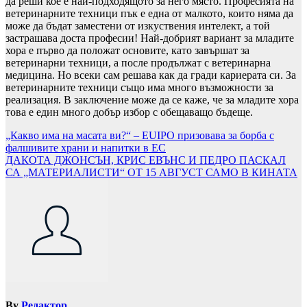
да реши кое е най-подходящото за него място. Професията на
ветеринарните техници пък е една от малкото, които няма да
може да бъдат заместени от изкуствения интелект, а той
застрашава доста професии! Най-добрият вариант за младите
хора е първо да положат основите, като завършат за
ветеринарни техници, а после продължат с ветеринарна
медицина. Но всеки сам решава как да гради кариерата си. За
ветеринарните техници също има много възможности за
реализация. В заключение може да се каже, че за младите хора
това е един много добър избор с обещаващо бъдеще.
Навигация
„Какво има на масата ви?“ – EUIPO призовава за борба с
фалшивите храни и напитки в ЕС
ДАКОТА ДЖОНСЪН, КРИС ЕВЪНС И ПЕДРО ПАСКАЛ
СА „МАТЕРИАЛИСТИ“ ОТ 15 АВГУСТ САМО В КИНАТА
By
Редактор