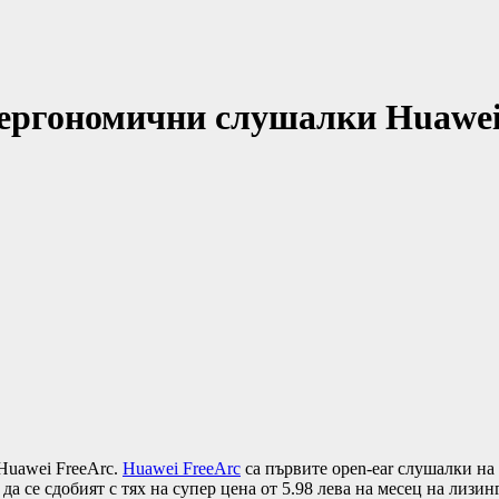
 ергономични слушалки Huawei
Huawei FreeArc.
Huawei FreeArc
са първите open-ear слушалки на
да се сдобият с тях на супер цена от 5.98 лева на месец на лизин