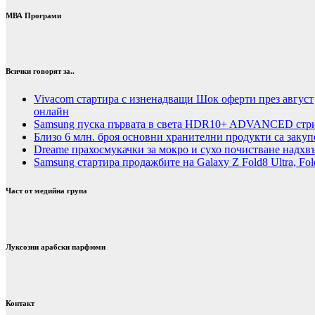
МВА Програми
Всички говорят за..
Vivacom стартира с изненадващи Шок оферти през август
онлайн
Samsung пуска първата в света HDR10+ ADVANCED стрий
Близо 6 млн. броя основни хранителни продукти са закуп
Dreame прахосмукачки за мокро и сухо почистване надхвъ
Samsung стартира продажбите на Galaxy Z Fold8 Ultra, Fold
Част от медийна група
Луксозни арабски парфюми
Контакт