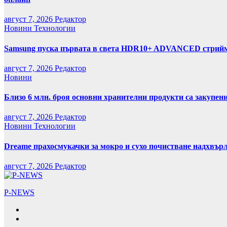
август 7, 2026
Редактор
Новини
Технологии
Samsung пуска първата в света HDR10+ ADVANCED стрийми
август 7, 2026
Редактор
Новини
Близо 6 млн. броя основни хранителни продукти са закупен
август 7, 2026
Редактор
Новини
Технологии
Dreame прахосмукачки за мокро и сухо почистване надхвърл
август 7, 2026
Редактор
P-NEWS