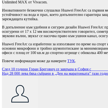
Unlimited MAX от Vivacom.
Иновативните безжични слушалки Huawei FreeArc са първия мод
устойчивост на вода и прах, което допълнително гарантира защ
зареждащата кутийка.
В допълнение към удобния и сигурен дизайн Huawei FreeArc пре
осигурени от 17 x 12 мм високочувствителен говорител, симетр
звукови вълни, звукът се насочва право към ушния канал, осиг
Huawei FreeArc са изработени за използване по време на спорт 
основни микрофони и тройно шумопотискане за минимизиране н
офиси с площ от 100 кв.м до спортно игрище с обиколка 400 ме
Повече информация може да намерите
ТУК
.
Навигация
След 10 години Горан Брегович се завръща в София с 
Над 28 000 лева бяха събрани в „Ден на маратонката” тази годи