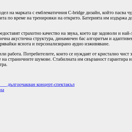
ел на марката с емблематичния C-bridge дизайн, който пасва чуд
ита по време на тренировки на открито. Батерията им издържа до
доставят страхотно качество на звука, което ще задоволи и най
ична акустична структура, динамичен бас алгоритъм и адаптивен
урявайки яснота и персонализирано аудио изживяване.
или работа. Потребителите, които се нуждаят от кристално чист 
а страничните шумове. Стабилната им свързаност гарантира не
тра.
дългоочакван концерт-спектакъл
на