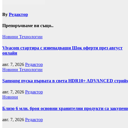
By
Редактор
Препоръчваме ви също..
Новини
Технологии
Vivacom стартира с изненадващи Шок оферти през август
онлайн
авг. 7, 2026
Редактор
Новини
Технологии
Samsung пуска първата в света HDR10+ ADVANCED стрийми
авг. 7, 2026
Редактор
Новини
Близо 6 млн. броя основни хранителни продукти са закупен
авг. 7, 2026
Редактор