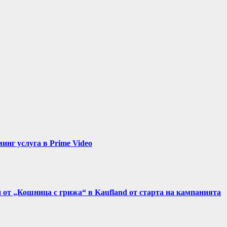
нг услуга в Prime Video
и от „Кошница с грижа“ в Kaufland от старта на кампанията