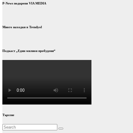
P-News подкрепя VIA MEDIA
Много находки в Trendyol
Подкаст „Един милион пробудени“
Търсене