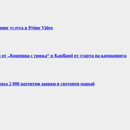
нг услуга в Prime Video
и от „Кошница с грижа“ в Kaufland от старта на кампанията
иха 2 000 патентни заявки в световен мащаб