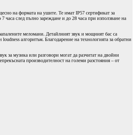
есно на формата на ушите. Те имат IP57 сертификат за
 7 часа след пълно зареждане и до 28 часа при използване на
-запалените меломани. Детайлният звук и мощният бас са
 loudness алгоритъм. Благодарение на технологията за обратни
звук за музика или разговори могат да разчитат на двойни
прекъсната производителност на големи разстояния – от