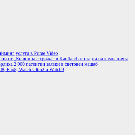
минг услуга в Prime Video
ени от „Кошница с грижа“ в Kaufland от старта на кампанията
рлиха 2 000 патентни заявки в световен мащаб
8, Flip8, Watch Ultra2 и Watch9