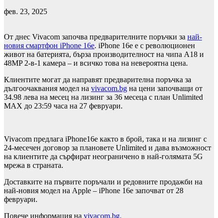
фев. 23, 2025
От днес Vivacom започва предварителните поръчки за
най-
новия смартфон iPhone 16e
. iPhone 16e е с революционен
живот на батерията, бърза производителност на чипа A18 и
48MP 2-в-1 камера – и всичко това на невероятна цена.
Клиентите могат да направят предварителна поръчка за
дългоочаквания модел на
vivacom.bg
на цени започващи от
34.98 лева на месец на лизинг за 36 месеца с план Unlimited
MAX до 23:59 часа на 27 февруари.
Vivacom предлага iPhone16е както в брой, така и на лизинг с
24-месечен договор за плановете Unlimited и дава възможност
на клиентите да сърфират неограничено в най-голямата 5G
мрежа в страната.
Доставките на първите поръчали и редовните продажби на
най-новия модел на Apple – iPhone 16e започват от 28
февруари.
Повече информация на
vivacom.bg.