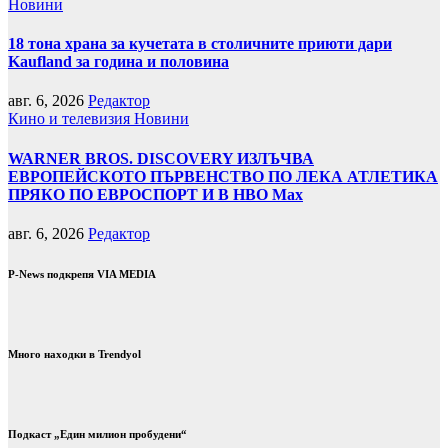
Новини
18 тона храна за кучетата в столичните приюти дари
Kaufland за година и половина
авг. 6, 2026
Редактор
Кино и телевизия
Новини
WARNER BROS. DISCOVERY ИЗЛЪЧВА
ЕВРОПЕЙСКОТО ПЪРВЕНСТВО ПО ЛЕКА АТЛЕТИКА
ПРЯКО ПО ЕВРОСПОРТ И В НВО Мах
авг. 6, 2026
Редактор
P-News подкрепя VIA MEDIA
Много находки в Trendyol
Подкаст „Един милион пробудени“