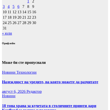
1
2
3
4
5
6
7
8
9
10
11
12
13
14
15
16
17
18
19
20
21
22
23
24
25
26
27
28
29
30
31
« юли
Орифлейм
Може би сте пропуснали
Новини
Технологии
Надеждност на уредите, на която можете да разчитате
август 6, 2026
Редактор
Новини
18 тона храна за кучетата в столичните приюти дари