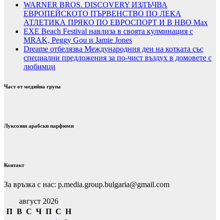
WARNER BROS. DISCOVERY ИЗЛЪЧВА
ЕВРОПЕЙСКОТО ПЪРВЕНСТВО ПО ЛЕКА
АТЛЕТИКА ПРЯКО ПО ЕВРОСПОРТ И В НВО Мах
EXE Beach Festival навлиза в своята кулминация с
MRAK, Peggy Gou и Jamie Jones
Dreame отбелязва Международния ден на котката със
специални предложения за по-чист въздух в домовете с
любимци
Част от медийна група
Луксозни арабски парфюми
Контакт
За връзка с нас: p.media.group.bulgaria@gmail.com
август 2026
П
В
С
Ч
П
С
Н