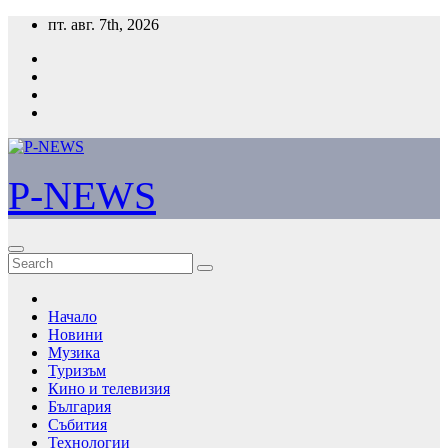
Skip
пт. авг. 7th, 2026
to
content
P-NEWS
Начало
Новини
Музика
Туризъм
Кино и телевизия
България
Събития
Технологии