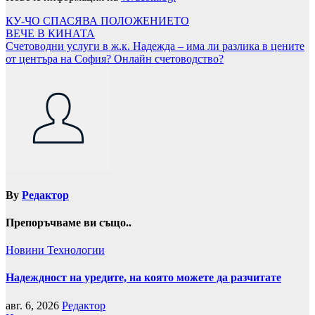
Навигация
КУ-ЧО СПАСЯВА ПОЛОЖЕНИЕТО
ВЕЧЕ В КИНАТА
Счетоводни услуги в ж.к. Надежда – има ли разлика в цените
от центъра на София? Онлайн счетоводство?
By
Редактор
Препоръчваме ви също..
Новини
Технологии
Надеждност на уредите, на която можете да разчитате
авг. 6, 2026
Редактор