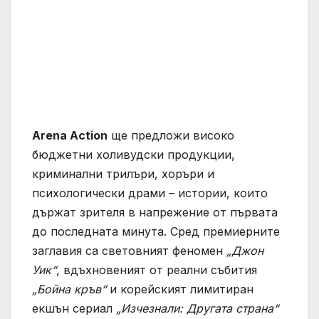
Arena Action
ще предложи високо
бюджетни холивудски продукции,
криминални трилъри, хоръри и
психологически драми – истории, които
държат зрителя в напрежение от първата
до последната минута. Сред премиерните
заглавия са световният феномен
„Джон
Уик“
, вдъхновеният от реални събития
„Бойна кръв“
и корейският лимитиран
екшън сериал
„Изчезнали: Другата страна“