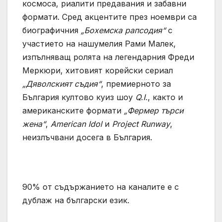
космоса, риалити предавания и забавни
формати. Сред акцентите през ноември са
биографичния
„Бохемска рапсодия“
с
участието на нашумелия Рами Малек,
изпълняващ ролята на легендарния Фреди
Меркюри, хитовият корейски сериал
„Дяволският съдия“
, премиерното за
България култово куиз шоу
Q.I.
, както и
американските формати
„Фермер търси
жена“
,
American Idol
и
Project Runway
,
неизлъчвани досега в България.
90% от съдържанието на каналите е с
дублаж на български език.