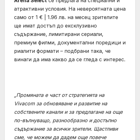
Arena
Select
се предлага на специални и
атрактивни условия. На невероятната цена
само от 1 € | 1.96 лв. на месец зрителите
ще имат достъп до ексклузивно
съдържание, лимитирани сериали,
премиум филми, документални поредици и
риалити формати – подбрани така, че
винаги да има какво да се гледа с интерес.
„Промяната е част от стратегията на
Vivacom за обновяване и развитие на
собствените канали и за предлагане на още
по-вълнуващо, разнообразно и достъпно
съдържание за всички зрители. Щастливи
сме, че можем да дадем още повече