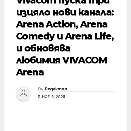
Vivacom пуска три
изцяло нови канала:
Arena Action, Arena
Comedy и Arena Life,
и обновява
любимия VIVACOM
Arena
By
Редактор
НОЕ. 3, 2025