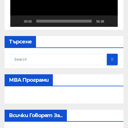
00:00
56:38
Търсене
МВА Програми
Всички Говорят За..