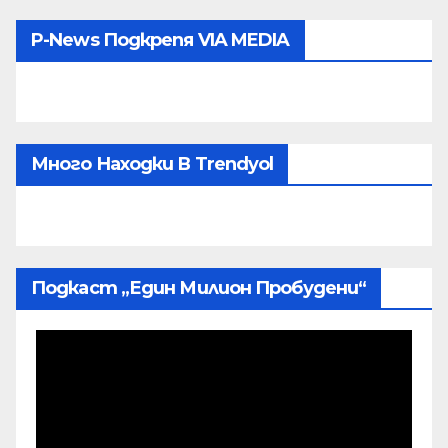
P-News Подкрепя VIA MEDIA
Много Находки В Trendyol
Подкаст „Един Милион Пробудени“
Видео