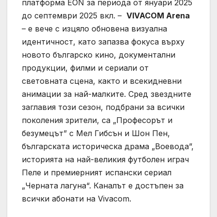
платформа EON за периода от януари 2025
до септември 2025 вкл. –
VIVACOM
Arena
– е вече с изцяло обновена визуална
идентичност, като запазва фокуса върху
новото българско кино, документални
продукции, филми и сериали от
световната сцена, както и всекидневни
анимации за най-малките. Сред звездните
заглавия този сезон, подбрани за всички
поколения зрители, са „Професорът и
безумецът” с Мел Гибсън и Шон Пен,
българската историческа драма „Воевода”,
историята на най-великия футболен играч
Пеле и премиерният испански сериал
„Черната лагуна“. Каналът е достъпен за
всички абонати на Vivacom.