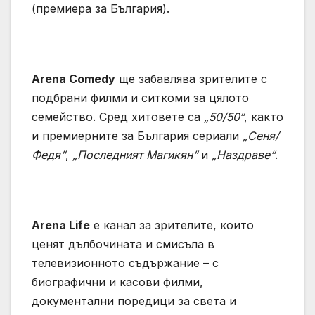
(премиера за България).
Arena Comedy
ще забавлява зрителите с
подбрани филми и ситкоми за цялото
семейство. Сред хитовете са
„50/50“
, както
и премиерните за България сериали
„Сеня/
Федя“
,
„Последният Магикян“
и
„Наздраве“
.
Arena Life
е канал за зрителите, които
ценят дълбочината и смисъла в
телевизионното съдържание – с
биографични и касови филми,
документални поредици за света и