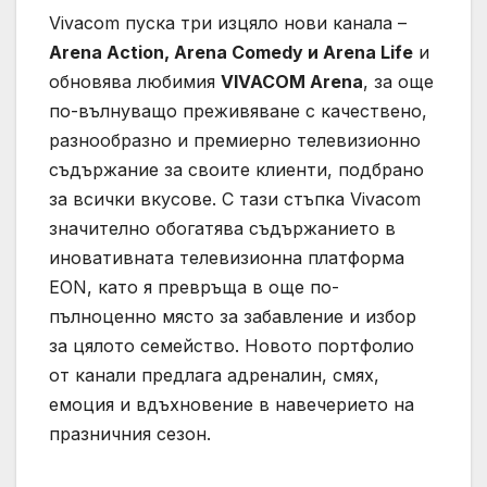
Vivacom пуска три изцяло нови канала –
Arena
Action
, Arena
Comedy
и Arena Life
и
обновява любимия
V
IVACOM
Arena
, за още
по-вълнуващо преживяване с качествено,
разнообразно и премиерно телевизионно
съдържание за своите клиенти, подбрано
за всички вкусове. С тази стъпка Vivacom
значително обогатява съдържанието в
иновативната телевизионна платформа
EON, като я превръща в още по-
пълноценно място за забавление и избор
за цялото семейство. Новото портфолио
от канали предлага адреналин, смях,
емоция и вдъхновение в навечерието на
празничния сезон.