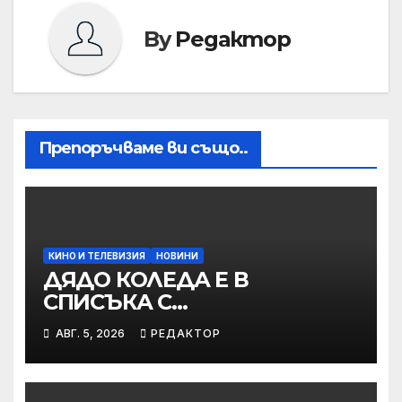
By
Редактор
Препоръчваме ви също..
КИНО И ТЕЛЕВИЗИЯ
НОВИНИ
ДЯДО КОЛЕДА Е В
СПИСЪКА С
НЕПОСЛУШНИТЕ
АВГ. 5, 2026
РЕДАКТОР
„БРУТАЛНА НОЩ 2“ ОТ 4
ДЕКЕМВРИ САМО В КИНАТА