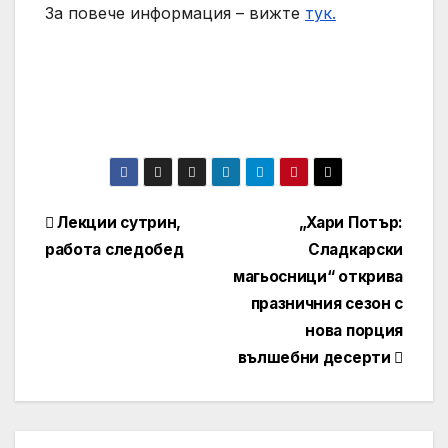
За повече информация – вижте
тук.
Навигация
Лекции сутрин,
„Хари Потър:
работа следобед
Сладкарски
магьосници“ открива
празничния сезон с
нова порция
вълшебни десерти