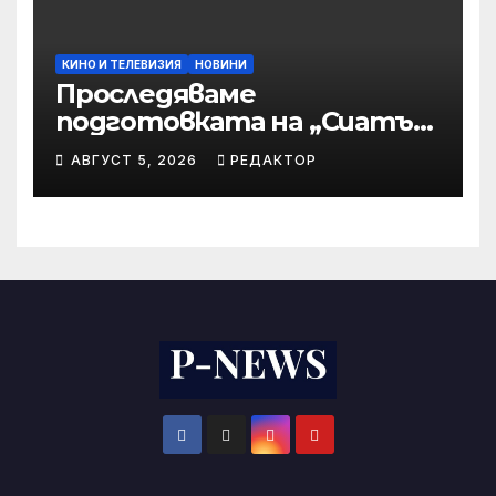
КИНО И ТЕЛЕВИЗИЯ
НОВИНИ
Проследяваме
подготовката на „Сиатъл
Сийхоукс“ в HBO Max
АВГУСТ 5, 2026
РЕДАКТОР