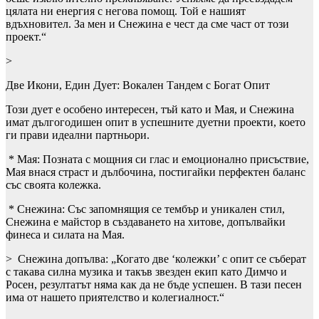
цялата ни енергия с негова помощ. Той е нашият
вдъхновител. За мен и Снежина е чест да сме част от този
проект.“
>
Две Икони, Един Дует: Вокален Тандем с Богат Опит
Този дует е особено интересен, тъй като и Мая, и Снежина
имат дългогодишен опит в успешните дуетни проекти, което
ги прави идеални партньори.
* Мая: Позната с мощния си глас и емоционално присъствие,
Мая внася страст и дълбочина, постигайки перфектен баланс
със своята колежка.
* Снежина: Със запомнящия се тембър и уникален стил,
Снежина е майстор в създаването на хитове, допълвайки
финеса и силата на Мая.
> Снежина допълва: „Когато две ‘колежки’ с опит се съберат
с такава силна музика и такъв звезден екип като Димчо и
Росен, резултатът няма как да не бъде успешен. В тази песен
има от нашето приятелство и колегиалност.“