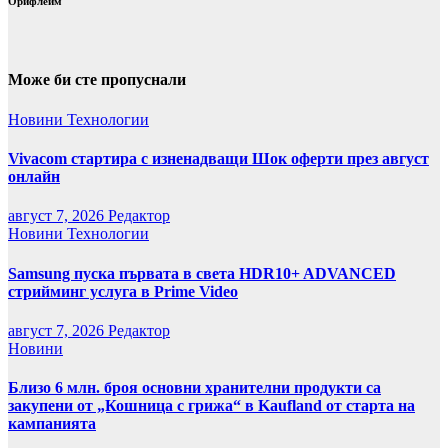
Орифлейм
Може би сте пропуснали
Новини
Технологии
Vivacom стартира с изненадващи Шок оферти през август
онлайн
август 7, 2026
Редактор
Новини
Технологии
Samsung пуска първата в света HDR10+ ADVANCED
стрийминг услуга в Prime Video
август 7, 2026
Редактор
Новини
Близо 6 млн. броя основни хранителни продукти са
закупени от „Кошница с грижа“ в Kaufland от старта на
кампанията