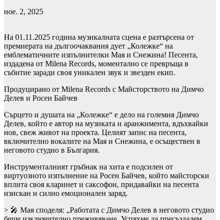
ное. 2, 2025
На 01.11.2025 година музикалната сцена е разтърсена от
премиерата на дългоочаквания дует „Колежке“ на
емблематичните изпълнителки Мая и Снежина! Песента,
издадена от Milena Records, моментално се превръща в
събитие заради своя уникален звук и звезден екип.
Продуцирано от Milena Records с Майсторството на Димчо
Делев и Росен Байчев
Сърцето и душата на „Колежке“ е дело на големия Димчо
Делев, който е автор на музиката и аранжимента, вдъхвайки
нов, свеж живот на проекта. Целият запис на песента,
включително вокалите на Мая и Снежина, е осъществен в
неговото студио в България.
Инструменталният гръбнак на хита е подсилен от
виртуозното изпълнение на Росен Байчев, който майсторски
вплита своя кларинет и саксофон, придавайки на песента
изискан и силно емоционален заряд.
> 🎤 Мая споделя: „Работата с Димчо Делев в неговото студио
беше изключително преживяване. Успяхме да пресъздадем