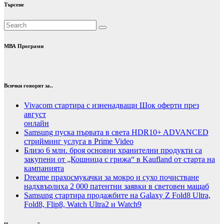
Търсене
МВА Програми
Всички говорят за..
Vivacom стартира с изненадващи Шок оферти през
август
онлайн
Samsung пуска първата в света HDR10+ ADVANCED
стрийминг услуга в Prime Video
Близо 6 млн. броя основни хранителни продукти са
закупени от „Кошница с грижа“ в Kaufland от старта на
кампанията
Dreame прахосмукачки за мокро и сухо почистване
надхвърлиха 2 000 патентни заявки в световен мащаб
Samsung стартира продажбите на Galaxy Z Fold8 Ultra,
Fold8, Flip8, Watch Ultra2 и Watch9