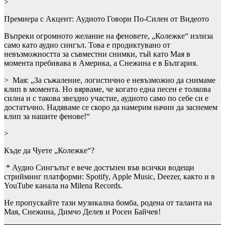
>
Премиера с Акцент: Аудиото Говори По-Силен от Видеото
Въпреки огромното желание на феновете, „Колежке“ излиза
само като аудио сингъл. Това е продиктувано от
невъзможността за съвместни снимки, тъй като Мая в
момента пребивава в Америка, а Снежина е в България.
> Мая: „За съжаление, логистично е невъзможно да снимаме
клип в момента. Но вярваме, че когато една песен е толкова
силна и с такова звездно участие, аудиото само по себе си е
достатъчно. Надяваме се скоро да намерим начин да заснемем
клип за нашите фенове!“
>
Къде да Чуете „Колежке“?
* Аудио Сингълът е вече достъпен във всички водещи
стрийминг платформи: Spotify, Apple Music, Deezer, както и в
YouTube канала на Milena Records.
Не пропускайте тази музикална бомба, родена от таланта на
Мая, Снежина, Димчо Делев и Росен Байчев!