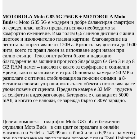
MOTOROLA Moto G85 5G 256GB + MOTOROLA Moto
Buds+
:
Moto G85 5G е модерен и добре балансиран смартфон
от среден клас, който предлага всичко необходимо за
комфортно ежедневие. Има голям 6,67-инчов дисплей с живи
цветове и изключително плавна картина, благодарение на
честота на опресняване от 120Hz. Яркостта му достига до 1600
нита, което го прави лесен за използване дори навън при
силно слънце. Телефонът работи бързо и надеждно,
благодарение на мощния процесор Snapdragon 6s Gen 3 и до 8
GB RAM памет – идеален е както за сърфиране и социални
мрежи, така и за снимки и игри. Основната камера е 50 MP и
разполага с оптична стабилизация за по-ясни снимки, а 8-
мегапикселовият ултраширокоъгълен обектив позволява да се
улови повече от сцената. Предната камера е 32 MP – чудесна
за селфита и видеоразговори. Батерията е с капацитет 5000
mAh, а когато се наложи, се зарежда бързо с 30W зарядно.
Целият комплект – смартфон Moto G85 5G и безжични
слушалки Moto Buds+ в сив цвят се предлага в онлайн
магазина на Yettel за 149,99 лв. в брой или за 6,99 лв. на месец
при подписване на двугодишен договор с план Total Unlimited