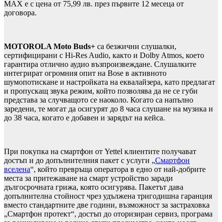
MAX е с цена от 75,99 лв. през първите 12 месеца от
договора.
MOTOROLA Moto Buds+
са безжични слушалки,
сертифицирани с Hi-Res Audio, както и Dolby Atmos, което
гарантира отлично аудио възпроизвеждане. Слушалките
интегрират огромния опит на Bose в активното
шумопотискане и настройката на еквалайзера, като предлагат
и пропускащ звука режим, който позволява да не се губи
представа за случващото се наоколо. Когато са напълно
заредени, те могат да осигурят до 8 часа слушане на музика и
до 38 часа, когато е добавен и зарядът на кейса.
При покупка на смартфон от Yettel клиентите получават
достъп и до допълнителния пакет с услуги „
Смартфон
вселена
“, който превръща оператора в едно от най-добрите
места за притежаване на смарт устройство заради
дългосрочната грижа, която осигурява. Пакетът дава
допълнителна стойност чрез удължена тригодишна гаранция
вместо стандартните две години, възможност за застраховка
„Смартфон протект“, достъп до оторизиран сервиз, програма