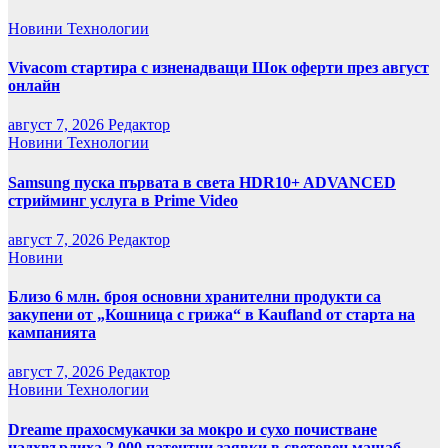
Новини
Технологии
Vivacom стартира с изненадващи Шок оферти през август
онлайн
август 7, 2026
Редактор
Новини
Технологии
Samsung пуска първата в света HDR10+ ADVANCED
стрийминг услуга в Prime Video
август 7, 2026
Редактор
Новини
Близо 6 млн. броя основни хранителни продукти са
закупени от „Кошница с грижа“ в Kaufland от старта на
кампанията
август 7, 2026
Редактор
Новини
Технологии
Dreame прахосмукачки за мокро и сухо почистване
надхвърлиха 2 000 патентни заявки в световен мащаб