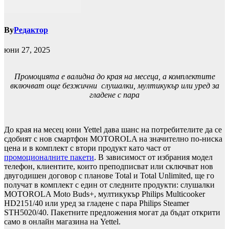
By
Редактор
юни 27, 2025
Промоцията е валидна до края на месеца, а комплектите
включват още безжични слушалки, мултикукър или уред за
гладене с пара
До края на месец юни Yettel дава шанс на потребителите да се
сдобият с нов смартфон MOTOROLA на значително по-ниска
цена и в комплект с втори продукт като част от
промоционалните пакети
. В зависимост от избрания модел
телефон, клиентите, които преподписват или сключват нов
двугодишен договор с планове Total и Total Unlimited, ще го
получат в комплект с един от следните продукти: слушалки
MOTOROLA Moto Buds+, мултикукър Philips Multicooker
HD2151/40 или уред за гладене с пара Philips Steamer
STH5020/40. Пакетните предложения могат да бъдат открити
само в онлайн магазина на Yettel.