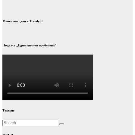
Много находки в Trendyol
Подкаст „Един милион пробудени“
Търсене