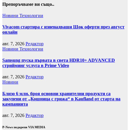
Препоръчваме ви също..
Новини
Технологии
Vivacom стартира с изненадващи Шок оферти през август
онлайн
авг. 7, 2026
Редактор
Новини
Технологии
Samsung пуска първата в света HDR10+ ADVANCED
стрийминг услуга в Prime Video
авг. 7, 2026
Редактор
Новини
Близо 6 млн. броя основни хранителни продукти са
закупени от „Кошница с грижа“ в Kaufland от старта на
кампанията
авг. 7, 2026
Редактор
P-News подкрепя VIA MEDIA