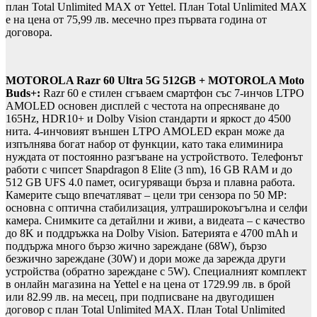
план Total Unlimited MAX от Yettel. План Total Unlimited MAX
е на цена от 75,99 лв. месечно през първата година от
договора.
MOTOROLA Razr 60 Ultra 5G 512GB + MOTOROLA Moto
Buds+:
Razr 60 е стилен сгъваем смартфон със 7-инчов LTPO
AMOLED основен дисплей с честота на опресняване до
165Hz, HDR10+ и Dolby Vision стандарти и яркост до 4500
нита. 4-инчовият външен LTPO AMOLED екран може да
изпълнява богат набор от функции, като така елиминира
нуждата от постоянно разгъване на устройството. Телефонът
работи с чипсет Snapdragon 8 Elite (3 nm), 16 GB RAM и до
512 GB UFS 4.0 памет, осигуряващи бърза и плавна работа.
Камерите също впечатляват – цели три сензора по 50 MP:
основна с оптична стабилизация, ултраширокоъгълна и селфи
камера. Снимките са детайлни и живи, а видеата – с качество
до 8K и поддръжка на Dolby Vision. Батерията е 4700 mAh и
поддържа много бързо жично зареждане (68W), бързо
безжично зареждане (30W) и дори може да зарежда други
устройства (обратно зареждане с 5W). Специалният комплект
в онлайн магазина на Yettel е на цена от 1729.99 лв. в брой
или 82.99 лв. на месец, при подписване на двугодишен
договор с план Total Unlimited MAX. План Total Unlimited