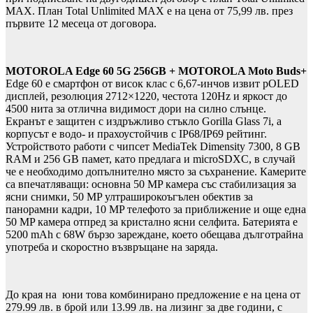
MAX. План Total Unlimited MAX е на цена от 75,99 лв. през
първите 12 месеца от договора.
MOTOROLA Edge 60 5G 256GB + MOTOROLA Moto Buds+
Edge 60 e смартфон от висок клас с 6,67-инчов извит pOLED
дисплей, резолюция 2712×1220, честота 120Hz и яркост до
4500 нита за отлична видимост дори на силно слънце.
Екранът е защитен с издръжливо стъкло Gorilla Glass 7i, а
корпусът е водо- и прахоустойчив с IP68/IP69 рейтинг.
Устройството работи с чипсет MediaTek Dimensity 7300, 8 GB
RAM и 256 GB памет, като предлага и microSDXC, в случай
че е необходимо допълнително място за съхранение. Камерите
са впечатляващи: основна 50 MP камера със стабилизация за
ясни снимки, 50 MP ултраширокоъгълен обектив за
панорамни кадри, 10 MP телефото за приближение и още една
50 MP камера отпред за кристално ясни селфита. Батерията е
5200 mAh с 68W бързо зареждане, което обещава дълготрайна
употреба и скоростно възвръщане на заряда.
До края на юни това комбинирано предложение е на цена от
279.99 лв. в брой или 13.99 лв. на лизинг за две години, с