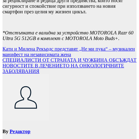
за рециклиране и редица други предимства, които носят
сигурност и спокойствие при използването на новия
смартфон през целия му жизнен цикъл.
*Отстъпката е валидна за устройство MOTOROLA Razr 60
Ultra 5G 512GB в комплект с MOTOROLA Moto Buds+.
Навигация
Кати и Милена Рекърдс представят „Не ми пука“ – музикален
манифест на независимата жена
СПЕЦИАЛИСТИ ОТ СТРАНАТА И ЧУЖБИНА ОБСЪЖДАТ
НОВОСТИТЕ В ЛЕЧЕНИЕТО НА ОНКОЛОГИЧНИТЕ
ЗАБОЛЯВАНИЯ
By
Редактор