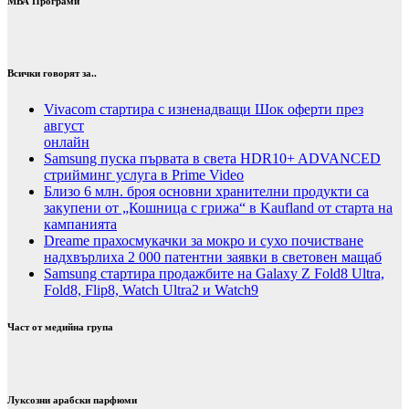
МВА Програми
Всички говорят за..
Vivacom стартира с изненадващи Шок оферти през
август
онлайн
Samsung пуска първата в света HDR10+ ADVANCED
стрийминг услуга в Prime Video
Близо 6 млн. броя основни хранителни продукти са
закупени от „Кошница с грижа“ в Kaufland от старта на
кампанията
Dreame прахосмукачки за мокро и сухо почистване
надхвърлиха 2 000 патентни заявки в световен мащаб
Samsung стартира продажбите на Galaxy Z Fold8 Ultra,
Fold8, Flip8, Watch Ultra2 и Watch9
Част от медийна група
Луксозни арабски парфюми