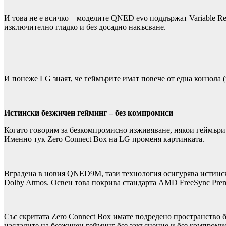
И това не е всичко – моделите QNED evo поддържат Variable Re
изключително гладко и без досадно накъсване.
И понеже LG знаят, че геймърите имат повече от една конзола 
Истински безжичен гейминг – без компромиси
Когато говорим за безкомпромисно изживяване, някои геймъри 
Именно тук Zero Connect Box на LG променя картинката.
Вградена в новия QNED9M, тази технология осигурява истинска 
Dolby Atmos. Освен това покрива стандарта AMD FreeSync Pre
Със скритата Zero Connect Box имате подредено пространство 
насладите на безжичен гейминг без закъснение и без компроми