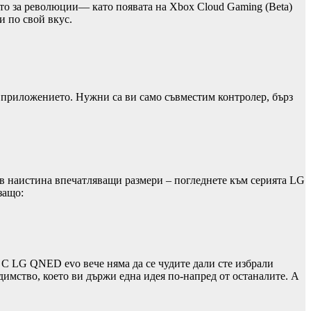
сто за революции— като появата на Xbox Cloud Gaming (Beta)
и по свой вкус.
x приложението. Нужни са ви само съвместим контролер, бърз
о в наистина впечатляващи размери – погледнете към серията LG
защо:
. С LG QNED evo вече няма да се чудите дали сте избрали
димство, което ви държи една идея по-напред от останалите. А