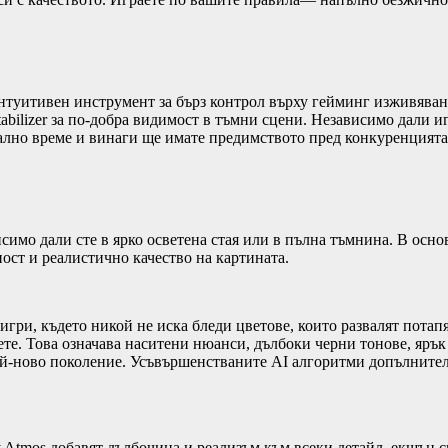
нтуитивен инструмент за бърз контрол върху гейминг изживяван
ilizer за по-добра видимост в тъмни сцени. Независимо дали и
еално време и винаги ще имате предимството пред конкуренцията
имо дали сте в ярко осветена стая или в пълна тъмнина. В осн
ост и реалистично качество на картината.
гри, където никой не иска бледи цветове, които развалят потап
те. Това означава наситени нюанси, дълбоки черни тонове, ярък
й-ново поколение. Усъвършенстваните AI алгоритми допълнителн
 Atmos добавят дълбочина и реализъм към всеки детайл, екшън с