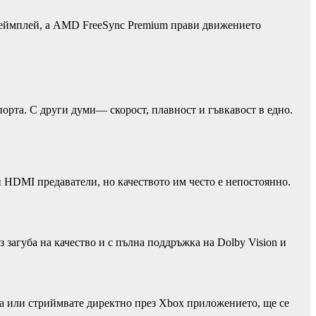
” геймплей, а AMD FreeSync Premium прави движението
порта. С други думи— скорост, плавност и гъвкавост в едно.
 HDMI предаватели, но качеството им често е непостоянно.
 загуба на качество и с пълна поддръжка на Dolby Vision и
ла или стриймвате директно през Xbox приложението, ще се
.