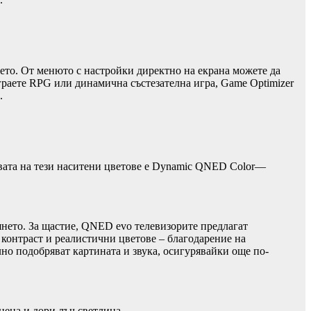
ето. От менюто с настройки директно на екрана можете да
граете RPG или динамична състезателна игра, Game Optimizer
.
овата на тези наситени цветове е Dynamic QNED Color—
янето. За щастие, QNED evo телевизорите предлагат
 контраст и реалистични цветове – благодарение на
о подобряват картината и звука, осигурявайки още по-
цена и дори лъч светлина.