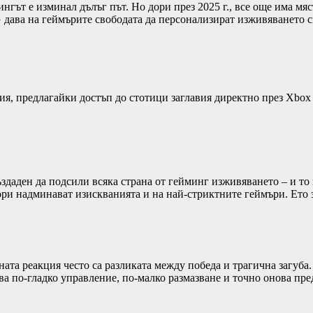
нгът е изминал дълъг път. Но дори през 2025 г., все още има мя
 дава на геймърите свободата да персонализират изживяването с
зия, предлагайки достъп до стотици заглавия директно през Xbo
ъздаден да подсили всяка страна от гейминг изживяването – и т
ори надминават изискванията и на най-стриктните геймъри. Ето 
ата реакция често са разликата между победа и трагична загуба
ва по-гладко управление, по-малко размазване и точно онова пре