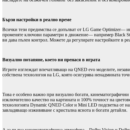
Бързи настройки в реално време
Всички тези предимства се допълват от LG Game Optimizer— и
променяте ключови параметри в движение— например Black Stab
ви дава пълен контрол. Можете да регулирате настройките в р
Визуално потапяне, което ви пренася в играта
Игрите изглеждат впечатляващо на QNED evo моделите, независ
собствена технология на LG, която осигурява ненадмината точн
Това е особено важно при визуално богати, кинематографични и
изключително качество на картината и 100% точност на цветове
технологията Dynamic QNED Color и Mini LED подсветка от на
завладяващо изживяване с кристална яснота и богати детайли.
А за пълна кинематографична атмосфера – Dolby Vision и Dolby