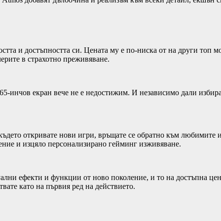
тта и достъпността си. Цената му е по-ниска от на други топ мод
черите в страхотно преживяване.
т 65-инчов екран вече не е недостижим. И независимо дали избир
 където откривате нови игри, връщате се обратно към любимите
ление и изцяло персонализирано гейминг изживяване.
ални ефекти и функции от ново поколение, и то на достъпна ц
ствате като на първия ред на действието.