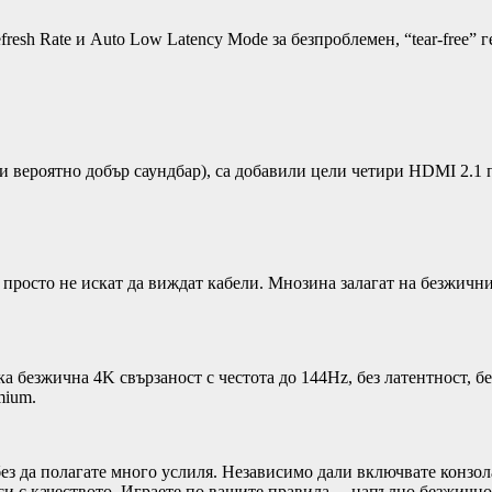
fresh Rate и Auto Low Latency Mode за безпроблемен, “tear-free
(и вероятно добър саундбар), са добавили цели четири HDMI 2.1 
просто не искат да виждат кабели. Мнозина залагат на безжични
безжична 4K свързаност с честота до 144Hz, без латентност, без
mium.
без да полагате много услиля. Независимо дали включвате конзо
си с качеството. Играете по вашите правила— напълно безжично