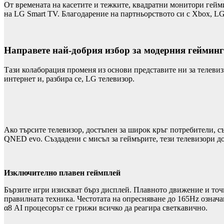
От времената на касетите и тежките, квадратни монитори гейми
на LG Smart TV. Благодарение на партньорството си с Xbox, LG
Направете най-добрия избор за модерния гейминг
Тази колаборация променя из основи представите ни за телеви
интернет и, разбира се, LG телевизор.
Ако търсите телевизор, достъпен за широк кръг потребители, с
QNED evo. Създадени с мисъл за геймърите, тези телевизори д
Изключително плавен геймплей
Бързите игри изискват бърз дисплей. Плавното движение и точн
правилната техника. Честотата на опресняване до 165Hz означа
α8 AI процесорът се грижи всичко да реагира светкавично.