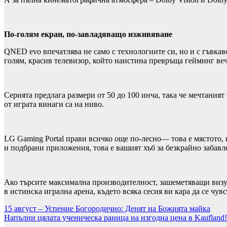
По-голям екран, по-завладяващо изживяване
QNED evo впечатлява не само с технологиите си, но и с гъвкавос
голям, красив телевизор, който наистина превръща гейминг ве
Серията предлага размери от 50 до 100 инча, така че мечтания
от играта винаги са на ниво.
LG Gaming Portal прави всичко още по-лесно— това е мястото,
и подбрани приложения, това е вашият хъб за безкрайно забав
Ако търсите максимална производителност, зашеметяващи визу
в истинска игрална арена, където всяка сесия ви кара да се чув
Навигация
15 август – Успение Богородично: Денят на Божията майка
Напълни цялата ученическа раница на изгодна цена в Kaufland!