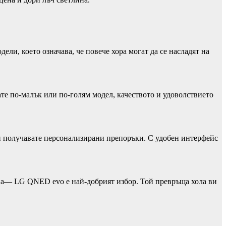
ели, което означава, че повече хора могат да се насладят на
ате по-малък или по-голям модел, качеството и удоволствието
 и получавате персонализирани препоръки. С удобен интерфейс
ена— LG QNED evo е най-добрият избор. Той превръща хола ви