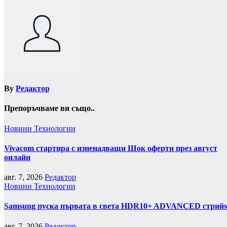
By
Редактор
Препоръчваме ви също..
Новини
Технологии
Vivacom стартира с изненадващи Шок оферти през август
онлайн
авг. 7, 2026
Редактор
Новини
Технологии
Samsung пуска първата в света HDR10+ ADVANCED стрийми
авг. 7, 2026
Редактор