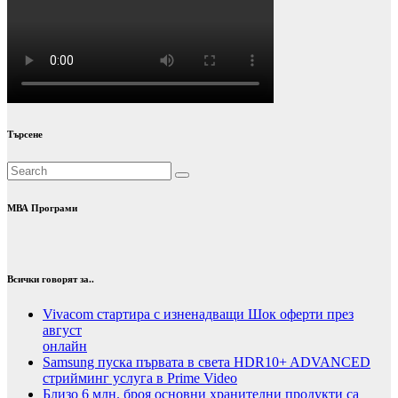
Търсене
МВА Програми
Всички говорят за..
Vivacom стартира с изненадващи Шок оферти през
август
онлайн
Samsung пуска първата в света HDR10+ ADVANCED
стрийминг услуга в Prime Video
Близо 6 млн. броя основни хранителни продукти са