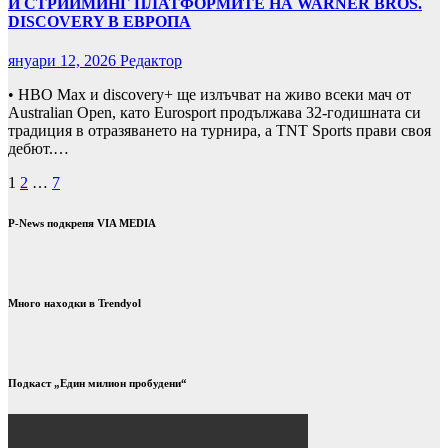
И СТРИЙМИНГ ПЛАТФОРМИТЕ НА WARNER BROS.
DISCOVERY В ЕВРОПА
януари 12, 2026
Редактор
• HBO Max и discovery+ ще излъчват на живо всеки мач от
Australian Open, като Eurosport продължава 32-годишната си
традиция в отразяването на турнира, а TNT Sports прави своя
дебют.…
Разделяне
1
2
…
7
на
P-News подкрепя VIA MEDIA
публикациите
на
страници
Много находки в Trendyol
Подкаст „Един милион пробудени“