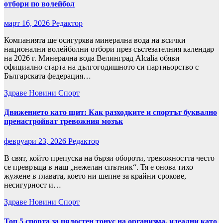
отбори по волейбол
март 16, 2026
Редактор
Компанията ще осигурява минерална вода на всички
национални волейболни отбори през състезателния календар
на 2026 г. Минерална вода Велинград Alcalia обяви
официално старта на дългогодишното си партньорство с
Българската федерация…
Здраве
Новини
Спорт
Движението като щит: Как разходките и спортът буквално
пренастройват тревожния мозък
февруари 23, 2026
Редактор
​В свят, който препуска на бързи обороти, тревожността често
се превръща в наш „нежелан спътник“. Тя е онова тихо
жужене в главата, което ни шепне за крайни срокове,
несигурност и…
Здраве
Новини
Спорт
Топ 5 спорта за цялостен тонус на организма, идеални като