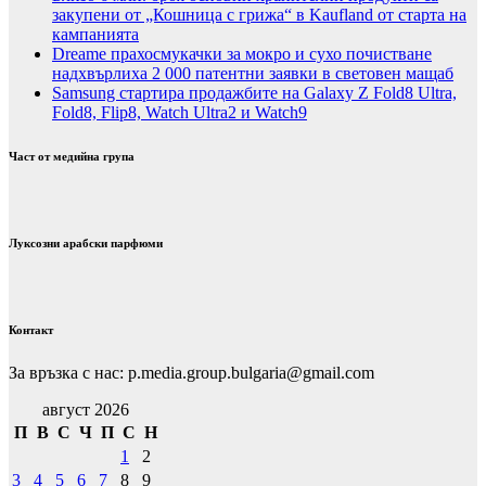
закупени от „Кошница с грижа“ в Kaufland от старта на
кампанията
Dreame прахосмукачки за мокро и сухо почистване
надхвърлиха 2 000 патентни заявки в световен мащаб
Samsung стартира продажбите на Galaxy Z Fold8 Ultra,
Fold8, Flip8, Watch Ultra2 и Watch9
Част от медийна група
Луксозни арабски парфюми
Контакт
За връзка с нас: p.media.group.bulgaria@gmail.com
август 2026
П
В
С
Ч
П
С
Н
1
2
3
4
5
6
7
8
9