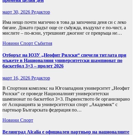
променя целия ден
март 30, 2026
Редактор
Има нещо почти магично в това да започнеш деня си с леко
бягане. Докато градът още се събужда, въздухът е по-чист, а
мислите – по-ясни, утрешният джогинг се превръща не…
Новини
Спорт
Събития
Отборът на ЮЗУ „Неофит Рилски“ спечели титлата при
мъжете в Националния университетски шампионат по
баскетбол 3×3 – пролет 2026
март 16, 2026
Редактор
В Спортния комплекс на Югозападния университет „Неофит
Рилски“ се проведе Националният университетски
шампионат по баскетбол 3×3. Първенството бе организирано
от Асоциацията за университетски спорт „Академик“ с
партньор Българската федерация по…
Новини
Спорт
Велинград Alcalia е официален партньор на националните