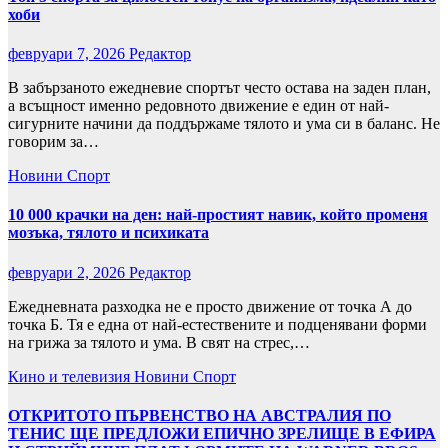
хоби
февруари 7, 2026
Редактор
В забързаното ежедневие спортът често остава на заден план,
а всъщност именно редовното движение е един от най-
сигурните начини да поддържаме тялото и ума си в баланс. Не
говорим за…
Новини
Спорт
10 000 крачки на ден: най-простият навик, който променя
мозъка, тялото и психиката
февруари 2, 2026
Редактор
Ежедневната разходка не е просто движение от точка А до
точка Б. Тя е една от най-естествените и подценявани форми
на грижа за тялото и ума. В свят на стрес,…
Кино и телевизия
Новини
Спорт
ОТКРИТОТО ПЪРВЕНСТВО НА АВСТРАЛИЯ ПО
ТЕНИС ЩЕ ПРЕДЛОЖИ ЕПИЧНО ЗРЕЛИЩЕ В ЕФИРА