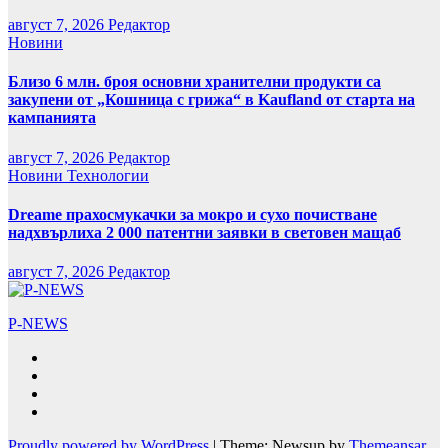
август 7, 2026
Редактор
Новини
Близо 6 млн. броя основни хранителни продукти са
закупени от „Кошница с грижа“ в Kaufland от старта на
кампанията
август 7, 2026
Редактор
Новини
Технологии
Dreame прахосмукачки за мокро и сухо почистване
надхвърлиха 2 000 патентни заявки в световен мащаб
август 7, 2026
Редактор
P-NEWS
Proudly powered by WordPress
|
Theme: Newsup by
Themeansar
.