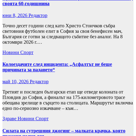
своята 60-годишнина
юни 8, 2026
Редактор
Точно десет години след като Христо Стоичков събра
световния футболен елит в София за своя бенефисен мач,
България се готви за следващото събитие без аналог. На 8
октомври 2026 г.…
Новини
Спорт
Колоездачите след инцидента: „Асфалтът не беше
причината за падането“
май 10, 2026
Редактор
Третият и последен български етап ще отведе колоната от
Пловдив до София, а финалът на 175-километровото трасе
обещава зрелище в сърцето на столицата. Маршрутът включва
едно по-сериозно изкачване – към…
Здраве
Новини
Спорт
Силата на сутрешния джогинг – малката крачка, която