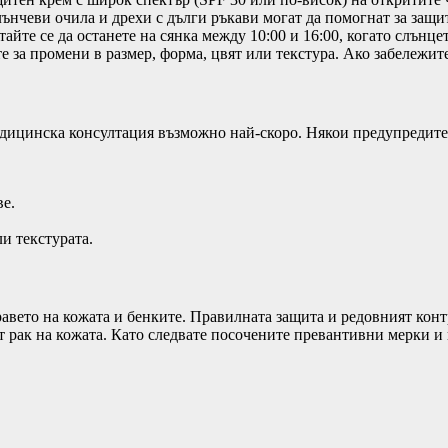
ънчеви очила и дрехи с дълги ръкави могат да помогнат за защит
тайте се да останете на сянка между 10:00 и 16:00, когато слънце
е за промени в размер, форма, цвят или текстура. Ако забележит
медицинска консултация възможно най-скоро. Някои предупредит
ве.
ли текстурата.
авето на кожата и бенките. Правилната защита и редовният контр
т рак на кожата. Като следвате посочените превантивни мерки и