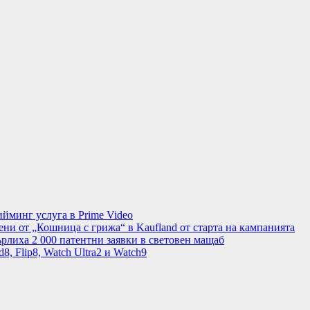
минг услуга в Prime Video
ени от „Кошница с грижа“ в Kaufland от старта на кампанията
рлиха 2 000 патентни заявки в световен мащаб
8, Flip8, Watch Ultra2 и Watch9