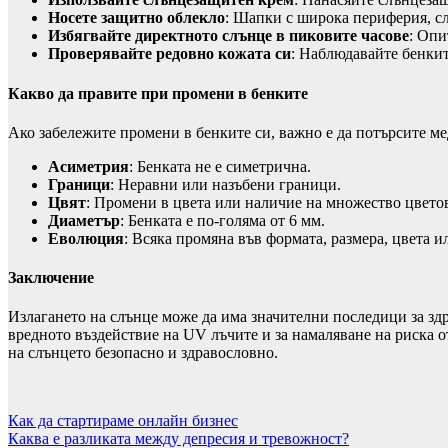
Носете защитно облекло
: Шапки с широка периферия, сл
Избягвайте директното слънце в пиковите часове
: Опи
Проверявайте редовно кожата си
: Наблюдавайте бенкит
Какво да правите при промени в бенките
Ако забележите промени в бенките си, важно е да потърсите 
Асиметрия
: Бенката не е симетрична.
Граници
: Неравни или назъбени граници.
Цвят
: Промени в цвета или наличие на множество цвето
Диаметър
: Бенката е по-голяма от 6 мм.
Еволюция
: Всяка промяна във формата, размера, цвета и
Заключение
Излагането на слънце може да има значителни последици за здр
вредното въздействие на UV лъчите и за намаляване на риска о
на слънцето безопасно и здравословно.
Навигация
Как да стартираме онлайн бизнес
Каква е разликата между депресия и тревожност?