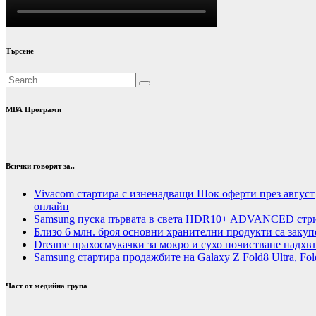
Търсене
МВА Програми
Всички говорят за..
Vivacom стартира с изненадващи Шок оферти през август
онлайн
Samsung пуска първата в света HDR10+ ADVANCED стрий
Близо 6 млн. броя основни хранителни продукти са закуп
Dreame прахосмукачки за мокро и сухо почистване надхвъ
Samsung стартира продажбите на Galaxy Z Fold8 Ultra, Fold
Част от медийна група