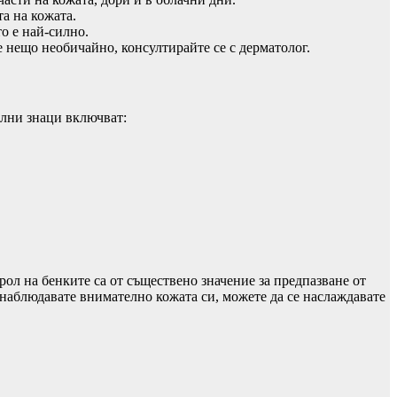
а на кожата.
то е най-силно.
е нещо необичайно, консултирайте се с дерматолог.
елни знаци включват:
ол на бенките са от съществено значение за предпазване от
 наблюдавате внимателно кожата си, можете да се наслаждавате