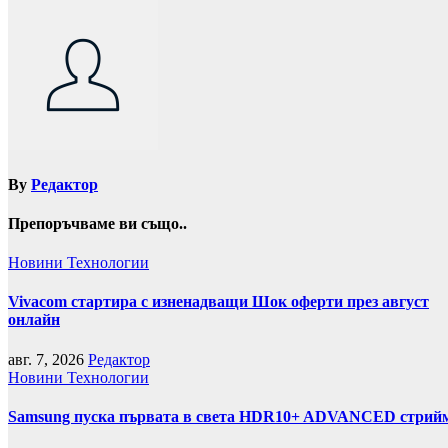
By
Редактор
Препоръчваме ви също..
Новини
Технологии
Vivacom стартира с изненадващи Шок оферти през август
онлайн
авг. 7, 2026
Редактор
Новини
Технологии
Samsung пуска първата в света HDR10+ ADVANCED стрийми