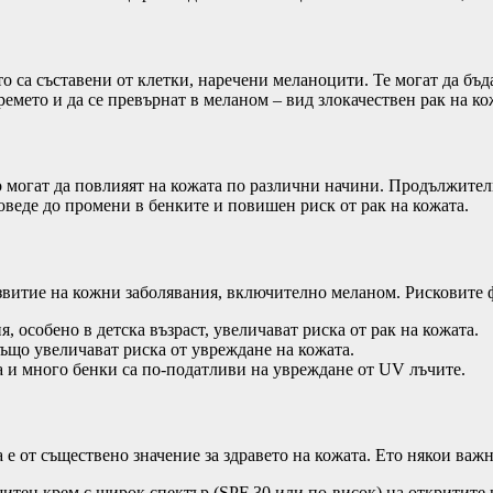
о са съставени от клетки, наречени меланоцити. Те могат да бъд
ремето и да се превърнат в меланом – вид злокачествен рак на ко
о могат да повлияят на кожата по различни начини. Продължит
оведе до промени в бенките и повишен риск от рак на кожата.
звитие на кожни заболявания, включително меланом. Рисковите 
, особено в детска възраст, увеличават риска от рак на кожата.
ъщо увеличават риска от увреждане на кожата.
жа и много бенки са по-податливи на увреждане от UV лъчите.
е от съществено значение за здравето на кожата. Ето някои важн
итен крем с широк спектър (SPF 30 или по-висок) на откритите ч