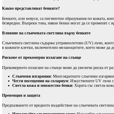
Какво представляват бенките?
Бенките, или невуси, са пигментни образувания по кожата, коит
безвредни. Въпреки това, някои бенки могат да се променят с в
Влияние на слънчевата светлина върху бенките
Слънчевата светлина съдържа ултравиолетови (UV) лъчи, коит
в кожните клетки, включително меланоцитите, което може да д
Рискове от прекомерно излагане на слънце
Прекомерното излагане на слънце може да увеличи риска от ра
Слънчеви изгаряния
: Многократните слънчеви изгаряния
Чести посещения на солариум
: Изкуствените UV лъчи с
Светла кожа и множество бенки
: Хората със светла ко
Превенция и защита
Предпазването от вредното въздействие на слънчевата светлина 
Използвайте слънцезащитен крем
: Нанасяйте слънцезащ