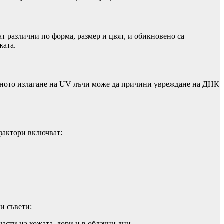
ат различни по форма, размер и цвят, и обикновено са
жата.
елното излагане на UV лъчи може да причини увреждане на ДНК
фактори включват:
и съвети:
асти на кожата, дори и в облачни дни.