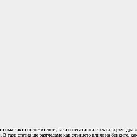
то има както положителни, така и негативни ефекти върху здрав
 В тази статия ще разгледаме как слънцето влияе на бенките, как