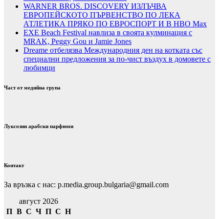
WARNER BROS. DISCOVERY ИЗЛЪЧВА
ЕВРОПЕЙСКОТО ПЪРВЕНСТВО ПО ЛЕКА
АТЛЕТИКА ПРЯКО ПО ЕВРОСПОРТ И В НВО Мах
EXE Beach Festival навлиза в своята кулминация с
MRAK, Peggy Gou и Jamie Jones
Dreame отбелязва Международния ден на котката със
специални предложения за по-чист въздух в домовете с
любимци
Част от медийна група
Луксозни арабски парфюми
Контакт
За връзка с нас: p.media.group.bulgaria@gmail.com
август 2026
П
В
С
Ч
П
С
Н