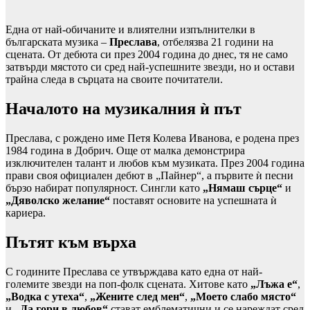
Една от най-обичаните и влиятелни изпълнителки в
българската музика –
Преслава
, отбелязва 21 години на
сцената. От дебюта си през 2004 година до днес, тя не само
затвърди мястото си сред най-успешните звезди, но и остави
трайна следа в сърцата на своите почитатели.
Началото на музикалния ѝ път
Преслава, с рождено име Петя Колева Иванова, е родена през
1984 година в Добрич. Още от малка демонстрира
изключителен талант и любов към музиката. През 2004 година
прави своя официален дебют в „Пайнер“, а първите ѝ песни
бързо набират популярност. Сингли като
„Нямаш сърце“
и
„Дяволско желание“
поставят основите на успешната ѝ
кариера.
Пътят към върха
С годините Преслава се утвърждава като една от най-
големите звезди на поп-фолк сцената. Хитове като
„Лъжа е“
,
„Водка с утеха“
,
„Жените след мен“
,
„Моето слабо място“
и
„Да гори в любов“
стават емблематични и се нареждат сред