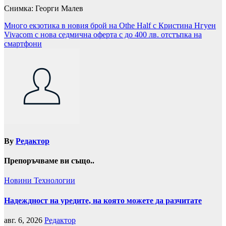
Снимка: Георги Малев
Навигация
Много екзотика в новия брой на Othe Half с Кристина Нгуен
Vivacom с нова седмична оферта с до 400 лв. отстъпка на
смартфони
By
Редактор
Препоръчваме ви също..
Новини
Технологии
Надеждност на уредите, на която можете да разчитате
авг. 6, 2026
Редактор