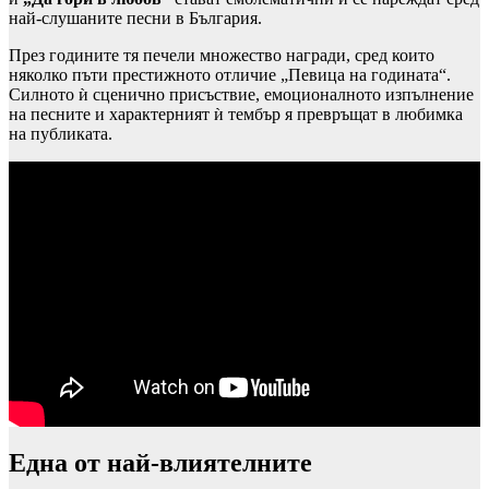
най-слушаните песни в България.
През годините тя печели множество награди, сред които
няколко пъти престижното отличие „Певица на годината“.
Силното ѝ сценично присъствие, емоционалното изпълнение
на песните и характерният ѝ тембър я превръщат в любимка
на публиката.
Една от най-влиятелните