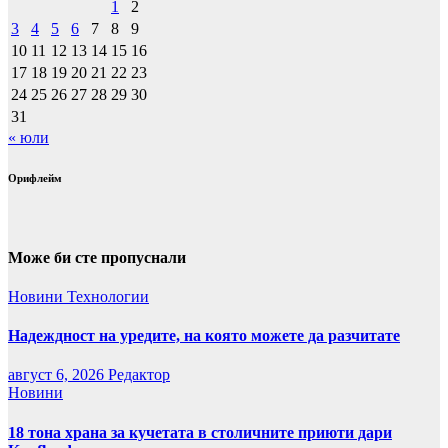
1
2
3
4
5
6
7
8
9
10
11
12
13
14
15
16
17
18
19
20
21
22
23
24
25
26
27
28
29
30
31
« юли
Орифлейм
Може би сте пропуснали
Новини
Технологии
Надеждност на уредите, на която можете да разчитате
август 6, 2026
Редактор
Новини
18 тона храна за кучетата в столичните приюти дари