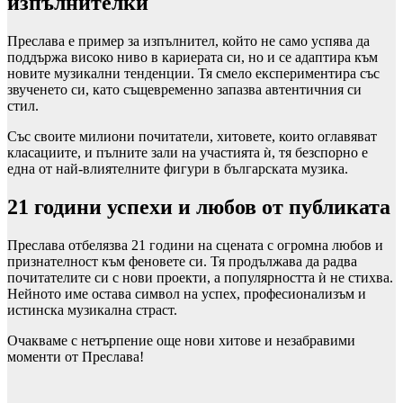
изпълнителки
Преслава е пример за изпълнител, който не само успява да
поддържа високо ниво в кариерата си, но и се адаптира към
новите музикални тенденции. Тя смело експериментира със
звученето си, като същевременно запазва автентичния си
стил.
Със своите милиони почитатели, хитовете, които оглавяват
класациите, и пълните зали на участията ѝ, тя безспорно е
една от най-влиятелните фигури в българската музика.
21 години успехи и любов от публиката
Преслава отбелязва 21 години на сцената с огромна любов и
признателност към феновете си. Тя продължава да радва
почитателите си с нови проекти, а популярността ѝ не стихва.
Нейното име остава символ на успех, професионализъм и
истинска музикална страст.
Очакваме с нетърпение още нови хитове и незабравими
моменти от Преслава!