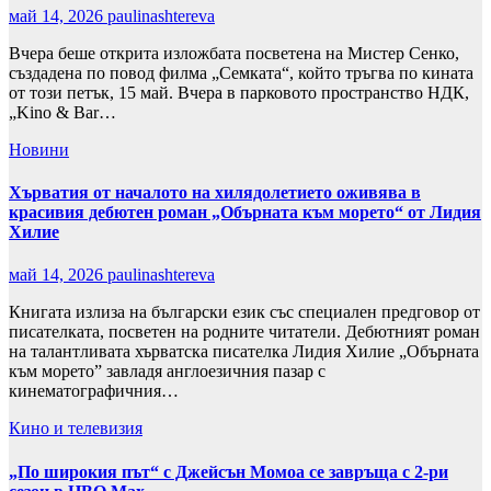
май 14, 2026
paulinashtereva
Вчера беше открита изложбата посветена на Мистер Сенко,
създадена по повод филма „Семката“, който тръгва по кината
от този петък, 15 май. Вчера в парковото пространство НДК,
„Kino & Bar…
Новини
Хърватия от началото на хилядолетието оживява в
красивия дебютен роман „Обърната към морето“ от Лидия
Хилие
май 14, 2026
paulinashtereva
Книгата излиза на български език със специален предговор от
писателката, посветен на родните читатели. Дебютният роман
на талантливата хърватска писателка Лидия Хилие „Обърната
към морето” завладя англоезичния пазар с
кинематографичния…
Кино и телевизия
„По широкия път“ с Джейсън Момоа се завръща с 2-ри