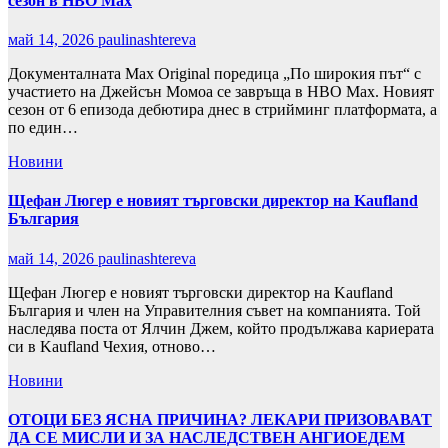
сезон в HBO Max
май 14, 2026
paulinashtereva
Документалната Max Original поредица „По широкия път“ с
участието на Джейсън Момоа се завръща в HBO Max. Новият
сезон от 6 епизода дебютира днес в стрийминг платформата, а
по един…
Новини
Щефан Люгер е новият търговски директор на Kaufland
България
май 14, 2026
paulinashtereva
Щефан Люгер е новият търговски директор на Kaufland
България и член на Управителния съвет на компанията. Той
наследява поста от Ялчин Джем, който продължава кариерата
си в Kaufland Чехия, отново…
Новини
ОТОЦИ БЕЗ ЯСНА ПРИЧИНА? ЛЕКАРИ ПРИЗОВАВАТ
ДА СЕ МИСЛИ И ЗА НАСЛЕДСТВЕН АНГИОЕДЕМ