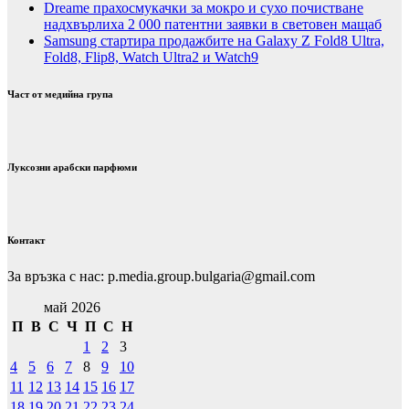
Dreame прахосмукачки за мокро и сухо почистване
надхвърлиха 2 000 патентни заявки в световен мащаб
Samsung стартира продажбите на Galaxy Z Fold8 Ultra,
Fold8, Flip8, Watch Ultra2 и Watch9
Част от медийна група
Луксозни арабски парфюми
Контакт
За връзка с нас: p.media.group.bulgaria@gmail.com
май 2026
П
В
С
Ч
П
С
Н
1
2
3
4
5
6
7
8
9
10
11
12
13
14
15
16
17
18
19
20
21
22
23
24