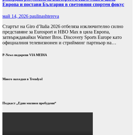
Европа и постави България в световния спортен фокус
май 14, 2026
paulinashtereva
Стартът на Giro d’Italia 2026 отбеляза изключително силно
представяне за Eurosport и HBO Max в цяла Европа,
затвърждавайки Warner Bros. Discovery Sports Europe като
официалния телевизионен и стрийминг партньор на…
P-News подкрепя VIA MEDIA
Много находки в Trendyol
Подкаст „Един милион пробудени“