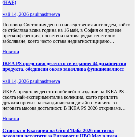
(НАЕ)
май 14, 2026
paulinashtereva
По повод Световния ден на наследствения ангиоедем, който
се отбелязва всяка година на 16 май, в София се проведе
пресконференция, посветена на това рядко генетично
заболяване, което често остава недиагностицирано…
Новини
IKEA PS представя десетото си издание: 44 дизайнерски
продукта, обединени около закачлива функционалност
май 14, 2026
paulinashtereva
ИКЕА представя десетото юбилейно издание на IKEA PS –
своята най-експериментална колекция, която преплита
дръзкия прочит на скандинавския дизайн с мисията за
неговата масова достъпност. В IKEA PS 2026 откриваме…
Новини
Стартът в България на Giro d’Italia 2026 постигна
рекордни резултати за Eurosport и HBO Max в цяла