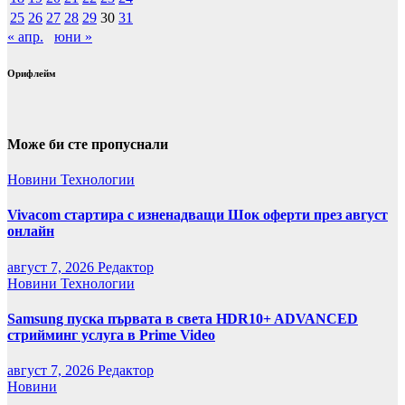
25
26
27
28
29
30
31
« апр.
юни »
Орифлейм
Може би сте пропуснали
Новини
Технологии
Vivacom стартира с изненадващи Шок оферти през август
онлайн
август 7, 2026
Редактор
Новини
Технологии
Samsung пуска първата в света HDR10+ ADVANCED
стрийминг услуга в Prime Video
август 7, 2026
Редактор
Новини