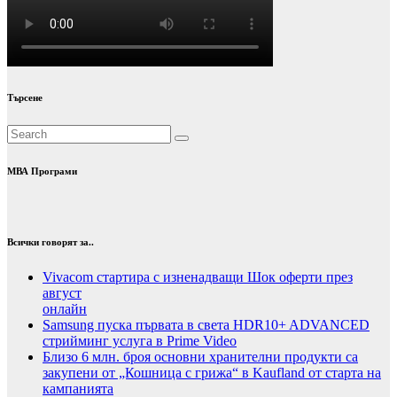
Търсене
МВА Програми
Всички говорят за..
Vivacom стартира с изненадващи Шок оферти през
август
онлайн
Samsung пуска първата в света HDR10+ ADVANCED
стрийминг услуга в Prime Video
Близо 6 млн. броя основни хранителни продукти са
закупени от „Кошница с грижа“ в Kaufland от старта на
кампанията