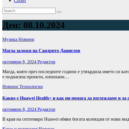
Спорт
Ден:
08.10.2024
Музика
Новини
Магда заложи на Сандрито Даниелов
октомври 8, 2024
Редактор
Магда, която през последните години е утвърдила името си кат
е поднасяла проекти, изпипани…
Новини
Технологии
Какво е Huawei Health+ и как ни помага да изглеждаме и да 
октомври 8, 2024
Редактор
В края на септември Huawei обяви богата колекция от нови мо
Кино и телевизия
Новини