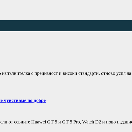
о изпълнителка с прецизност и високи стандарти, отново успя д
се чувстваме по-добре
дели от сериите Huawei GT 5 и GT 5 Pro, Watch D2 и ново издан