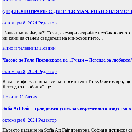
(ДЕ)ЕВОЛЮИРАМЕ С „BETTER MAN: РОБИ УИЛЯМС“ 
октомври 8, 2024
Редактор
„Защо пък маймуна?“ Този декември открийте необикновеното 
ни кани да станем свидетели на киносъбитието…
Кино и телевизия
Новини
Часове до Гала Премиерата на „Гунди – Легенда за любовта
октомври 8, 2024
Редактор
Важна информация за всички посетители Утре, 9 октомври, ще
Легенда за любовта“ ще…
Новини
Събития
Sofia Art Fair – грандиозен успех за съвременното изкуство 
октомври 8, 2024
Редактор
Първото издание на Sofia Art Fair превърна София в истинска с