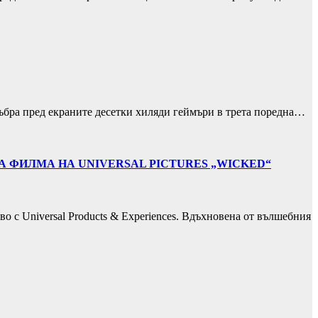
ъбра пред екраните десетки хиляди геймъри в трета поредна…
 ФИЛМА НА UNIVERSAL PICTURES „WICKED“
во с Universal Products & Experiences. Вдъхновена от вълшебния