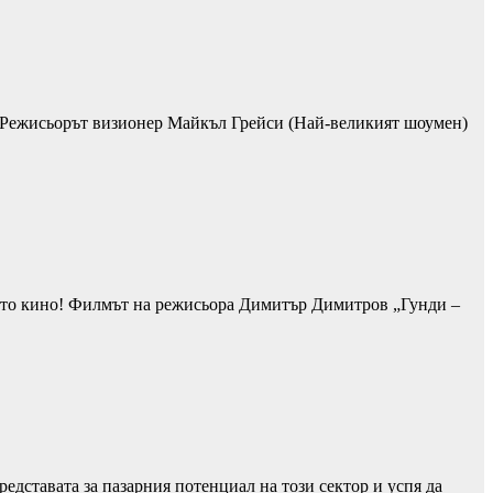
! Режисьорът визионер Майкъл Грейси (Най-великият шоумен)
ското кино! Филмът на режисьора Димитър Димитров „Гунди –
едставата за пазарния потенциал на този сектор и успя да