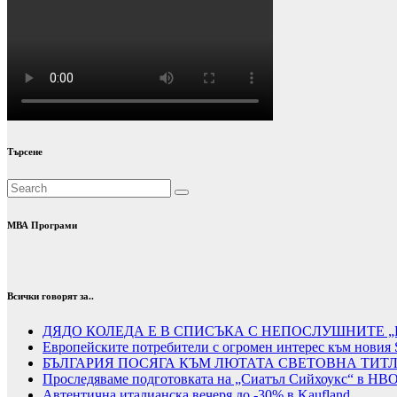
Търсене
МВА Програми
Всички говорят за..
ДЯДО КОЛЕДА Е В СПИСЪКА С НЕПОСЛУШНИТЕ „
Европейските потребители с огромен интерес към новия 
БЪЛГАРИЯ ПОСЯГА КЪМ ЛЮТАТА СВЕТОВНА ТИТ
Проследяваме подготовката на „Сиатъл Сийхоукс“ в HB
Автентична италианска вечеря до -30% в Kaufland