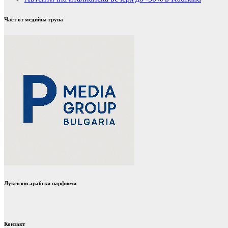
Част от медийна група
Луксозни арабски парфюми
Контакт