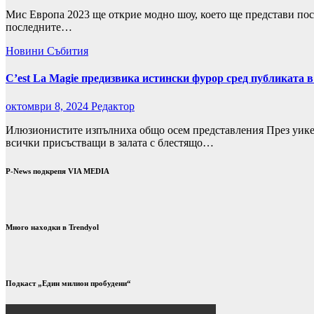
Мис Европа 2023 ще открие модно шоу, което ще представи пос
последните…
Новини
Събития
C’est La Magie предизвика истински фурор сред публиката 
октомври 8, 2024
Редактор
Илюзионистите изпълниха общо осем представления През уикенд
всички присъстващи в залата с блестящо…
P-News подкрепя VIA MEDIA
Много находки в Trendyol
Подкаст „Един милион пробудени“