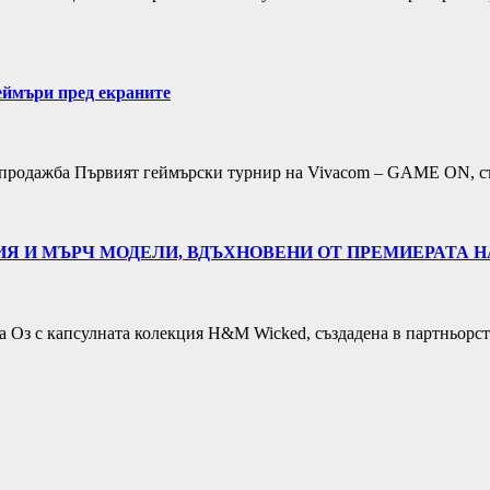
еймъри пред екраните
 в продажба Първият геймърски турнир на Vivacom – GAME ON, с
 И МЪРЧ МОДЕЛИ, ВДЪХНОВЕНИ ОТ ПРЕМИЕРАТА НА
на Оз с капсулната колекция H&M Wicked, създадена в партньорст