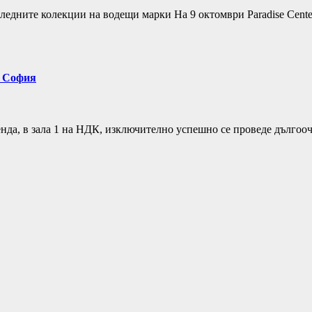
ледните колекции на водещи марки На 9 октомври Paradise Cente
в София
a, в зала 1 на НДК, изключително успешно се проведе дългооча