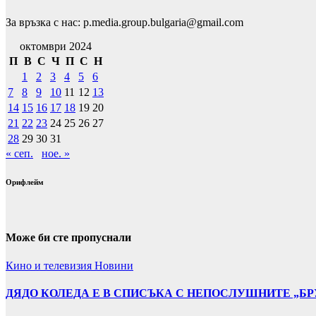
За връзка с нас: p.media.group.bulgaria@gmail.com
октомври 2024
П
В
С
Ч
П
С
Н
1
2
3
4
5
6
7
8
9
10
11
12
13
14
15
16
17
18
19
20
21
22
23
24
25
26
27
28
29
30
31
« сеп.
ное. »
Орифлейм
Може би сте пропуснали
Кино и телевизия
Новини
ДЯДО КОЛЕДА Е В СПИСЪКА С НЕПОСЛУШНИТЕ „БР