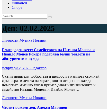
Финанси
Спорт
Ден:
02.02.2025
Личности
Музика
Новини
Благороден жест: Семейството на Наташа Монева и
Ивайло Монев Рокера подарява бални тоалети на
абитуриенти в нужда
февруари 2, 2025
Редактор
Скъпи приятели, добротата и щедростта намират своя най-
ярък израз в делата на хората, които искрено искат да
помогнат. Именно такъв пример дават изпълнителите и
семейство Наташа Монева и Ивайло Монев…
Личности
Музика
Новини
Честит рожден ден, Алекси Маринов