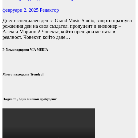
февруари 2, 2025
Редактор
Днес е специален ден за Grand Music Studio, защото празнува
рождения ден на своя създател, продуцент и визионер –
Алекси Маринов! Човекът, който превърна мечтата в
реалност. Човекът, който даде…
P-News подкрепя VIA MEDIA
Много находки в Trendyol
Подкаст „Един милион пробудени“