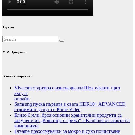
Търсене
МВА Програми
Всички говорят за..
Vivacom стартира с изненадващи Шок оферти през
август
онлайн
Samsung пуска първата в света HDR10+ ADVANCED
стрийминг услуга в Prime Video
Близо 6 млн. броя основни хранителни продукти са
закупени от „Кошница с грижа“ в Kaufland от старта на
кампанията
Dreame прахосмукачки за мокро и сухо почистване