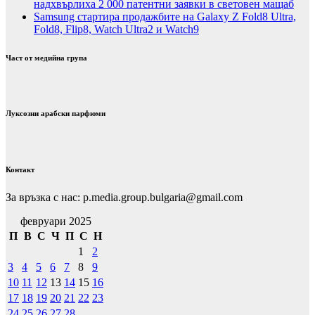
надхвърлиха 2 000 патентни заявки в световен мащаб
Samsung стартира продажбите на Galaxy Z Fold8 Ultra,
Fold8, Flip8, Watch Ultra2 и Watch9
Част от медийна група
Луксозни арабски парфюми
Контакт
За връзка с нас: p.media.group.bulgaria@gmail.com
февруари 2025
П
В
С
Ч
П
С
Н
1
2
3
4
5
6
7
8
9
10
11
12
13
14
15
16
17
18
19
20
21
22
23
24
25
26
27
28