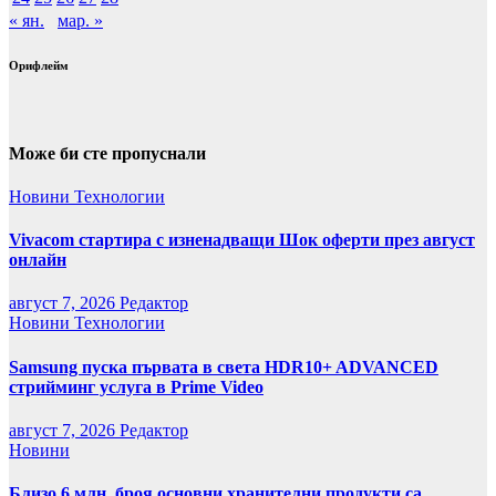
« ян.
мар. »
Орифлейм
Може би сте пропуснали
Новини
Технологии
Vivacom стартира с изненадващи Шок оферти през август
онлайн
август 7, 2026
Редактор
Новини
Технологии
Samsung пуска първата в света HDR10+ ADVANCED
стрийминг услуга в Prime Video
август 7, 2026
Редактор
Новини
Близо 6 млн. броя основни хранителни продукти са