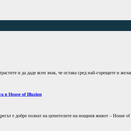
трастите и да даде ясен знак, че остава сред най-горещите и ж
в House of Illuzion
ресът е добре познат на ценителите на нощния живот – House of 