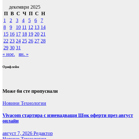
декември 2025
П
В
С
Ч
П
С
Н
1
2
3
4
5
6
7
8
9
10
11
12
13
14
15
16
17
18
19
20
21
22
23
24
25
26
27
28
29
30
31
« ное.
ян. »
Орифлейм
Може би сте пропуснали
Новини
Технологии
Vivacom стартира с изненадващи Шок оферти през август
онлайн
август 7, 2026
Редактор
Новини
Технологии