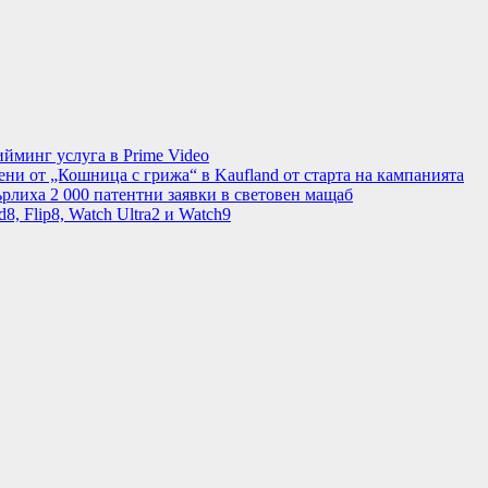
минг услуга в Prime Video
ени от „Кошница с грижа“ в Kaufland от старта на кампанията
рлиха 2 000 патентни заявки в световен мащаб
8, Flip8, Watch Ultra2 и Watch9