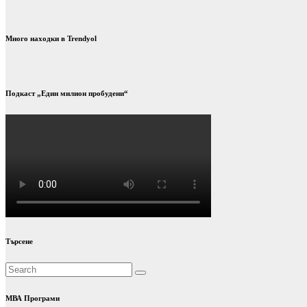
на
страници
Много находки в Trendyol
Подкаст „Един милион пробудени“
Търсене
МВА Програми