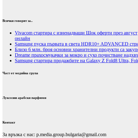
Всички говорят за..
Vivacom стартира с изненадващи Шок оферти през август
онлайн
Samsung пуска първата в света HDR10+ ADVANCED стрий
Близо 6 млн. броя основни хранителни продукти са закуп
Dreame прахосмукачки за мокро и сухо почистване надхвъ
Samsung стартира продажбите на Galaxy Z Fold8 Ultra, Fold
Част от медийна група
Луксозни арабски парфюми
Контакт
За връзка с нас: p.media.group.bulgaria@gmail.com