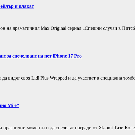
рейлър и плакат
 на драматичния Max Original сериал „Спешни случаи в Питсбърг
с за спечелване на пет iPhone 17 Pro
а видят своя Lidl Plus Wrapped и да участват в специална томбо
чно Mi e”
 празнични моменти и да спечелят награди от Xiaomi Тази Коле