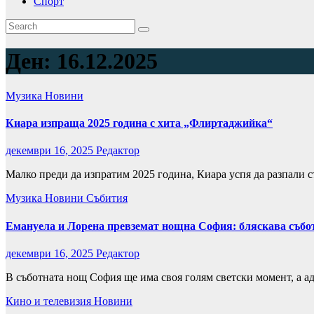
Спорт
Ден:
16.12.2025
Музика
Новини
Киара изпраща 2025 година с хита „Флиртаджийка“
декември 16, 2025
Редактор
Малко преди да изпратим 2025 година, Киара успя да разпали с
Музика
Новини
Събития
Емануела и Лорена превземат нощна София: бляскава събота 
декември 16, 2025
Редактор
В съботната нощ София ще има своя голям светски момент, а ад
Кино и телевизия
Новини