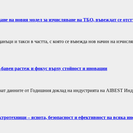
не на новия модел за изчисляване на ТБО, въвеждат се отст
нъци и такси в частта, с която се въвежда нов начин на изчисля
-бавен растеж и фокус върху стойност и иновации
сочат данните от Годишния доклад на индустрията на AIBEST Инд
ктротехници – яснота, безопасност и ефективност на всяка и