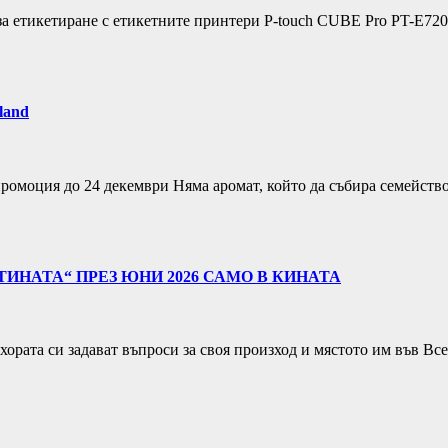
за етикетиране с етикетните принтери P-touch CUBE Pro PT-E72
land
ромоция до 24 декември Няма аромат, който да събира семейство
ТИНАТА“ ПРЕЗ ЮНИ 2026 САМО В КИНАТА
хората си задават въпроси за своя произход и мястото им във Вс