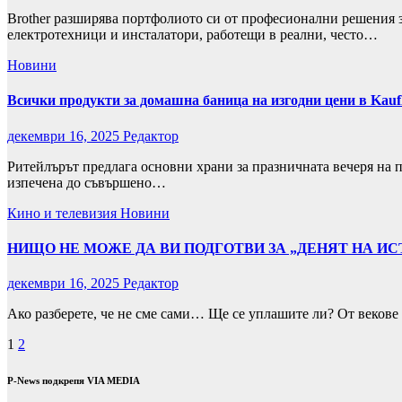
Brother разширява портфолиото си от професионални решения 
електротехници и инсталатори, работещи в реални, често…
Новини
Всички продукти за домашна баница на изгодни цени в Kauf
декември 16, 2025
Редактор
Ритейлърът предлага основни храни за празничната вечеря на п
изпечена до съвършено…
Кино и телевизия
Новини
НИЩО НЕ МОЖЕ ДА ВИ ПОДГОТВИ ЗА „ДЕНЯТ НА ИС
декември 16, 2025
Редактор
Ако разберете, че не сме сами… Ще се уплашите ли? От векове 
Разделяне
1
2
на
P-News подкрепя VIA MEDIA
публикациите