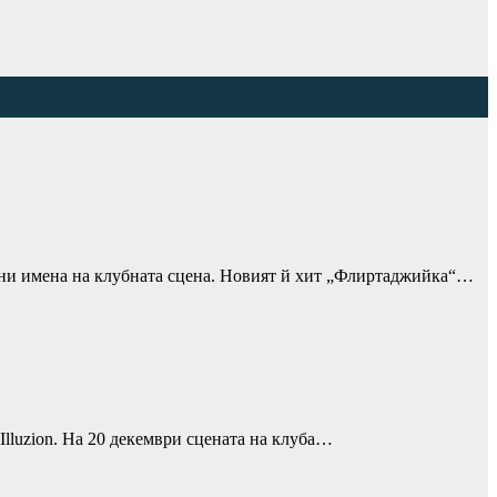
елани имена на клубната сцена. Новият й хит „Флиртаджийка“…
Illuzion. На 20 декември сцената на клуба…