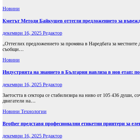
Новини
Кметът Методи Байкушев оттегли предложението за въвежда
декември 16, 2025
Редактор
„Оттеглих предложението за промяна в Наредбата за местните да
съобщи…
Новини
Индустрията на знанието в България навлиза в нов етап: по
декември 16, 2025
Редактор
Заетостта в сектора се стабилизира на ниво от 105 436 души, 
двигатели на…
Новини
Технологии
Brother представя професионални етикетни принтери за еле
декември 16, 2025
Редактор