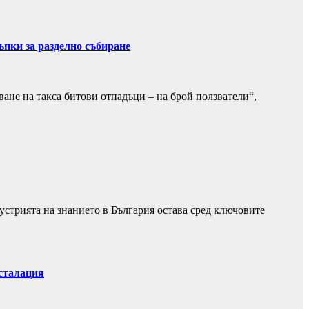
ъпки за разделно събиране
ване на такса битови отпадъци – на брой ползватели“,
устрията на знанието в България остава сред ключовите
нсталация