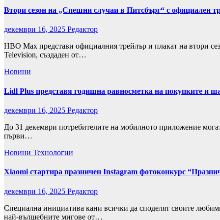
Втори сезон на „Спешни случаи в Питсбърг“ с официален т
декември 16, 2025
Редактор
HBO Max представи официалния трейлър и плакат на втори сезон
Television, създаден от…
Новини
Lidl Plus представя годишна равносметка на покупките и шан
декември 16, 2025
Редактор
До 31 декември потребителите на мобилното приложение могат д
първи…
Новини
Технологии
Xiaomi стартира празничен Instagram фотоконкурс “Празни
декември 16, 2025
Редактор
Специална инициатива кани всички да споделят своите любими
най-вълшебните мигове от…