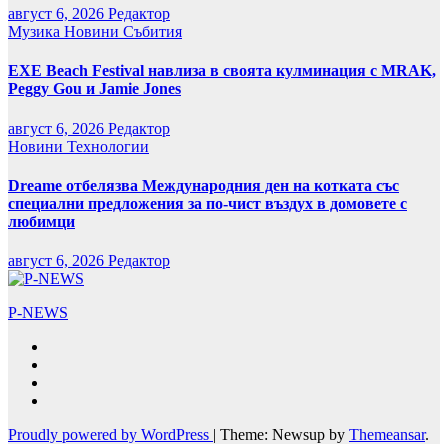
август 6, 2026
Редактор
Музика
Новини
Събития
EXE Beach Festival навлиза в своята кулминация с MRAK,
Peggy Gou и Jamie Jones
август 6, 2026
Редактор
Новини
Технологии
Dreame отбелязва Международния ден на котката със
специални предложения за по-чист въздух в домовете с
любимци
август 6, 2026
Редактор
P-NEWS
Proudly powered by WordPress
|
Theme: Newsup by
Themeansar
.