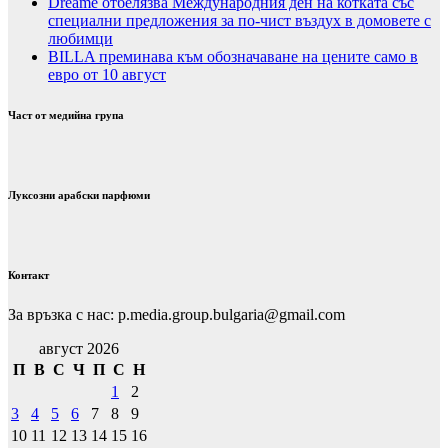
Dreame отбелязва Международния ден на котката със
специални предложения за по-чист въздух в домовете с
любимци
BILLA преминава към обозначаване на цените само в
евро от 10 август
Част от медийна група
Луксозни арабски парфюми
Контакт
За връзка с нас: p.media.group.bulgaria@gmail.com
август 2026
П
В
С
Ч
П
С
Н
1
2
3
4
5
6
7
8
9
10
11
12
13
14
15
16