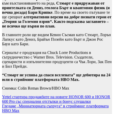
към възстановяването на реда,
Стюарт е придружаван от
приятелката си Дениз, геолога Бърт и квантовия физик (и
вечна досада) Бари Крипке
. По време на своето пътуване те
ще срещнат
алтернативни версии на добре познати герои от
„Теория за Големия взрив“. Както подсказва заглавието –
не всичко ще върви по план.
В главните роли ще видим Кевин Съсман като Стюарт, Лорън
Лапкус като Дениз, Брайън Позейн като Бърт и Джон Рос
Бауи като Бари.
Сериалът е продукция на Chuck Lorre Productions в
сътрудничество с Warner Bros. Television. Създатели,
сценаристи и изпълнителни продуценти са Чък Лори, Зак Пен
и Бил Прейди.
“Стюарт не успява да спаси вселената” ще дебютира на 24
юли в стрийминг платформата HBO Max.
Снимка: Colin Remas Brown/HBO Max
Навигация
Yettel стартира продажбите на новите HONOR 600 и HONOR
600 Pro със специални отстъпки и бонус слушалки
Гледаме „Миниатюрната съпруга“ в стрийминг плaтформата
HBO Max