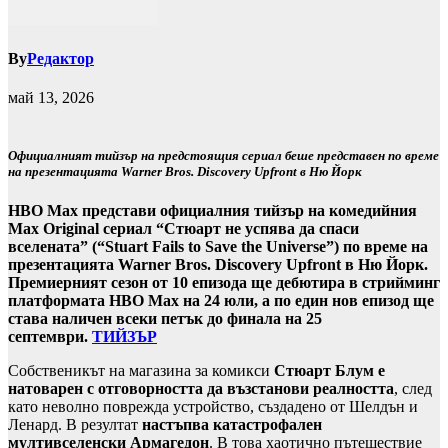
By
Редактор
май 13, 2026
Официалният тийзър на предстоящия сериал беше представен по време
на презентацията Warner Bros. Discovery Upfront в Ню Йорк
HBO Max представи официалния тийзър на комедийния
Max Original сериал “Стюарт не успява да спаси
вселената” (“Stuart Fails to Save the Universe”) по време на
презентацията Warner Bros. Discovery Upfront в Ню Йорк.
Премиерният сезон от 10 епизода ще дебютира в стрийминг
платформата HBO Max на 24 юли, а по един нов епизод ще
става наличен всеки петък до финала на 25
септември.
ТИЙЗЪР
Собственикът на магазина за комикси
Стюарт Блум е
натоварен с отговорността да възстанови реалността
, след
като неволно поврежда устройство, създадено от Шелдън и
Ленард. В резултат
настъпва катастрофален
мултивселенски Армагедон
. В това хаотично пътешествие