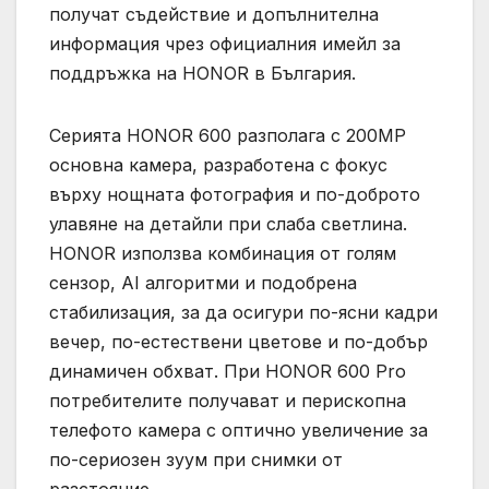
получат съдействие и допълнителна
информация чрез официалния имейл за
поддръжка на HONOR в България.
Серията HONOR 600 разполага с 200MP
основна камера, разработена с фокус
върху нощната фотография и по-доброто
улавяне на детайли при слаба светлина.
HONOR използва комбинация от голям
сензор, AI алгоритми и подобрена
стабилизация, за да осигури по-ясни кадри
вечер, по-естествени цветове и по-добър
динамичен обхват. При HONOR 600 Pro
потребителите получават и перископна
телефото камера с оптично увеличение за
по-сериозен зуум при снимки от
разстояние.