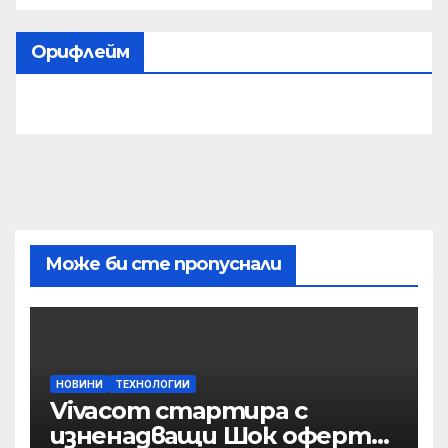
Орифлейм
Може би сте пропуснали
НОВИНИ
ТЕХНОЛОГИИ
Vivacom стартира с
изненадващи Шок оферти