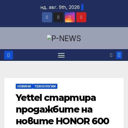
Skip
нд. авг. 9th, 2026
to
content
НОВИНИ
ТЕХНОЛОГИИ
Yettel стартира
продажбите на
новите HONOR 600