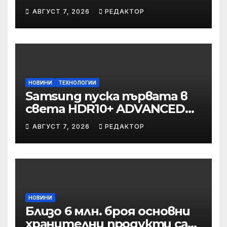
през август
АВГУСТ 7, 2026
РЕДАКТОР
онлайн
НОВИНИ
ТЕХНОЛОГИИ
Samsung пуска първата в
света HDR10+ ADVANCED
стрийминг услуга в Prime
АВГУСТ 7, 2026
РЕДАКТОР
Video
НОВИНИ
Близо 6 млн. броя основни
хранителни продукти са