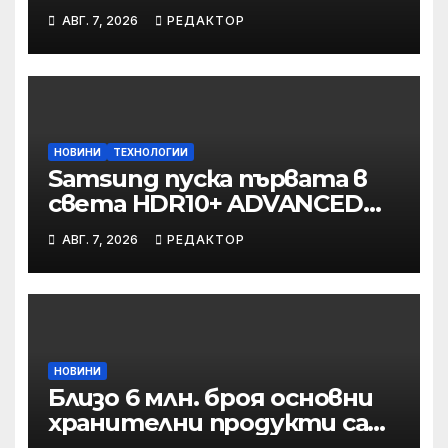
през август
АВГ. 7, 2026
РЕДАКТОР
онлайн
НОВИНИ
ТЕХНОЛОГИИ
Samsung пуска първата в
света HDR10+ ADVANCED
стрийминг услуга в Prime
АВГ. 7, 2026
РЕДАКТОР
Video
НОВИНИ
Близо 6 млн. броя основни
хранителни продукти са
закупени от „Кошница с