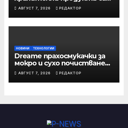
закупени от „Кошница с
АВГУСТ 7, 2026
РЕДАКТОР
грижа“ в Kaufland от
старта на кампанията
НОВИНИ
ТЕХНОЛОГИИ
Dreame прахосмукачки за
мокро и сухо почистване
надхвърлиха 2 000
АВГУСТ 7, 2026
РЕДАКТОР
патентни заявки в
световен мащаб