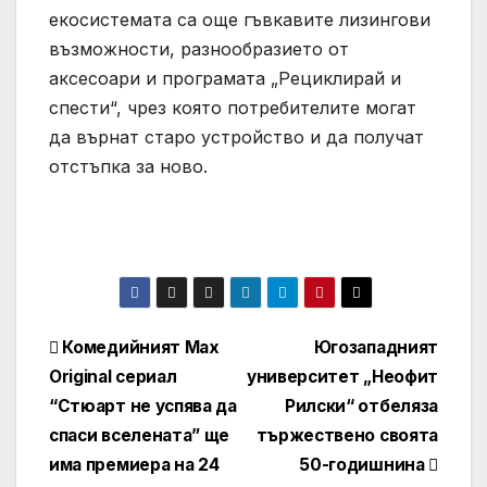
екосистемата са още гъвкавите лизингови
възможности, разнообразието от
аксесоари и програмата „Рециклирай и
спести“, чрез която потребителите могат
да върнат старо устройство и да получат
отстъпка за ново.
Навигация
Комедийният Max
Югозападният
Original сериал
университет „Неофит
“Стюарт не успява да
Рилски“ отбеляза
спаси вселената” ще
тържествено своята
има премиера на 24
50-годишнина