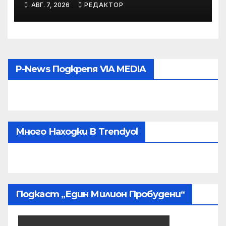
АВГ. 7, 2026
РЕДАКТОР
грижа“ в Kaufland от
старта на кампанията
P-News Подкрепя VIA MEDIA
Много Находки В Trendyol
Подкаст „Един Милион Пробудени“