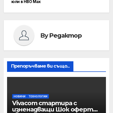
юли в HBO Max
By
Редактор
Препоръчваме ви също..
НОВИНИ
ТЕХНОЛОГИИ
Vivacom стартира с
изненадващи Шок оферти