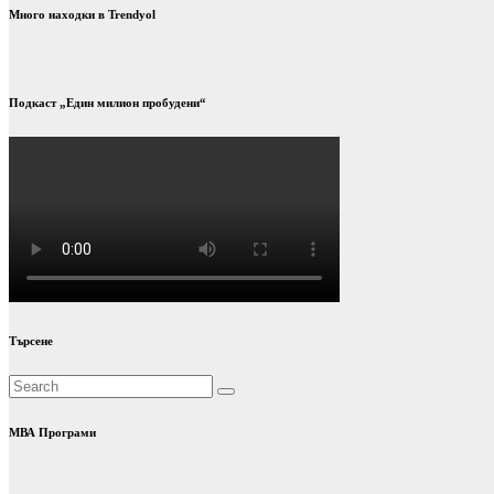
Много находки в Trendyol
Подкаст „Един милион пробудени“
Търсене
МВА Програми