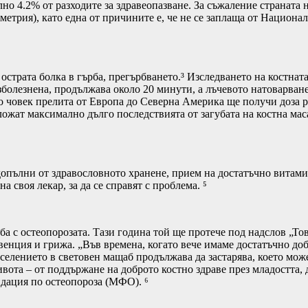
но 4.2% от разходите за здравеопазване. За съжаление страната 
ометрия), като една от причините е, че не се заплаща от Нацио
острата болка в гърба, прегърбването.³ Изследването на костнат
зболезнена, продължава около 20 минути, а лъчевото натоварван
ако човек прелита от Европа до Северна Америка ще получи доза 
ложат максимално дълго последствията от загубата на костна мас
е допълни от здравословното хранене, прием на достатъчно витам
а своя лекар, за да се справят с проблема. ⁵
ба с остеопорозата. Тази година той ще протече под надслов „То
евенция и грижа. „Във времена, когато вече имаме достатъчно д
селението в световен мащаб продължава да застарява, което може
ивота – от поддържане на доброто костно здраве през младостта,
дация по остеопороза (МФО). ⁶