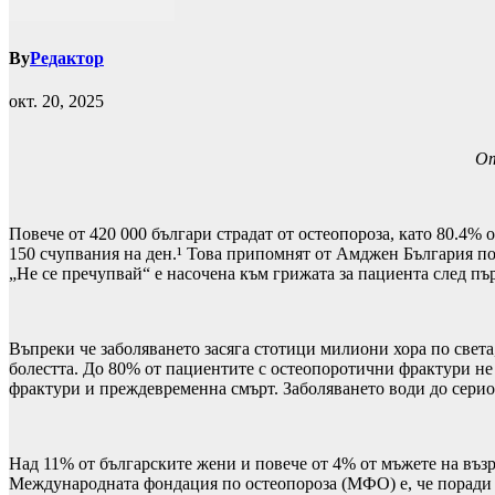
By
Редактор
окт. 20, 2025
От
Повече от 420 000 българи страдат от остеопороза, като 80.4% о
150 счупвания на ден.¹ Това припомнят от Амджен България по 
„Не се пречупвай“ е насочена към грижата за пациента след пъ
Въпреки че заболяването засяга стотици милиони хора по света
болестта. До 80% от пациентите с остеопоротични фрактури не
фрактури и преждевременна смърт. Заболяването води до сериоз
Над 11% от българските жени и повече от 4% от мъжете на възр
Международната фондация по остеопороза (МФО) е, че поради з