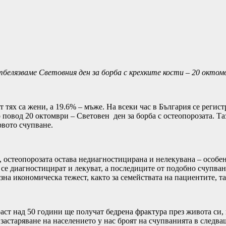
белязваме Световния ден за борба с крехките кости – 20 октом
т тях са жени, а 19.6% – мъже. На всеки час в България се регис
повод 20 октомври – Световен ден за борба с остеопорозата. Та
рвото счупване.
, остеопорозата остава недиагностицирана и нелекувана – особено
 се диагностицират и лекуват, а последиците от подобно счупва
на икономическа тежест, както за семействата на пациентите, так
аст над 50 години ще получат бедрена фрактура през живота си, 
астаряване на населението у нас броят на счупванията в следва