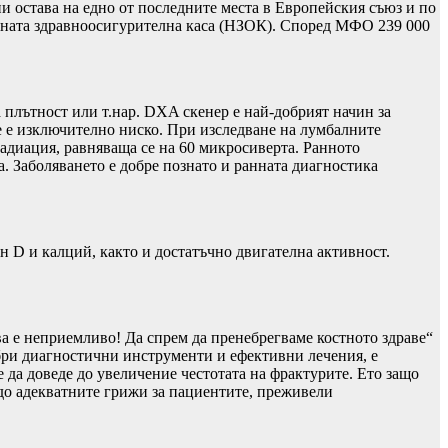
ни остава на едно от последните места в Европейския съюз и по
налната здравноосигурителна каса (НЗОК). Според МФО 239 000
а плътност или т.нар. DXA скенер е най-добрият начин за
е е изключително ниско. При изследване на лумбалните
радиация, равняваща се на 60 микросиверта. Ранното
а. Заболяването е добре познато и ранната диагностика
ин D и калций, както и достатъчно двигателна активност.
ва е неприемливо! Да спрем да пренебрегваме костното здраве“
обри диагностични инструменти и ефективни лечения, е
 да доведе до увеличение честотата на фрактурите. Ето защо
 до адекватните грижи за пациентите, преживели