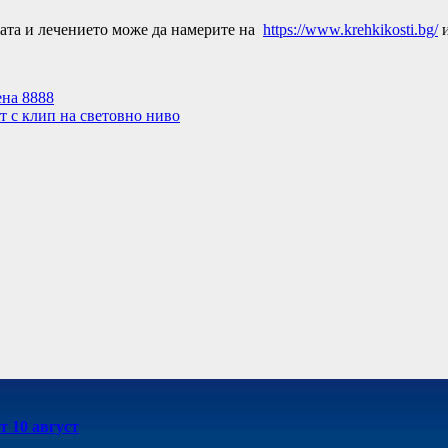
ката и лечението може да намерите на
https://www.krehkikosti.bg/
и
ена 8888
ит с клип на световно ниво
т 10 август