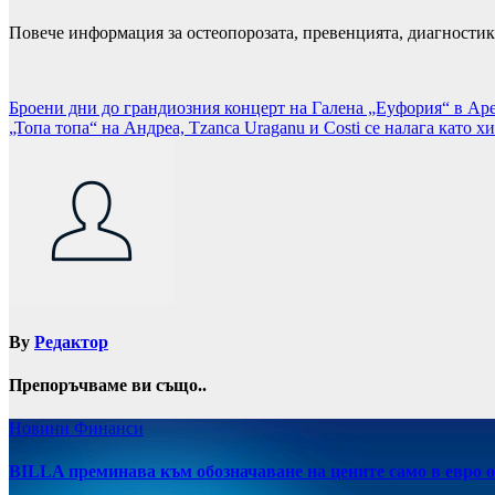
Повече информация за остеопорозата, превенцията, диагности
Навигация
Броени дни до грандиозния концерт на Галена „Еуфория“ в Ар
„Топа топа“ на Андреа, Tzanca Uraganu и Costi се налага като х
By
Редактор
Препоръчваме ви също..
Новини
Финанси
BILLA преминава към обозначаване на цените само в евро о