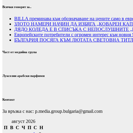
Всички говорят за..
BILLA преминава към обозначаване на цените само в евро
ЗЛОТО НАМЕРИ НАЧИН ДА ИЗБЯГА „КОВАРЕН КАП
ДЯДО КОЛЕДА Е В СПИСЪКА С НЕПОСЛУШНИТЕ „
Европейските потребители с огромен интерес към новия 
БЪЛГАРИЯ ПОСЯГА КЪМ ЛЮТАТА СВЕТОВНА ТИТ
Част от медийна група
Луксозни арабски парфюми
Контакт
За връзка с нас: p.media.group.bulgaria@gmail.com
август 2026
П
В
С
Ч
П
С
Н