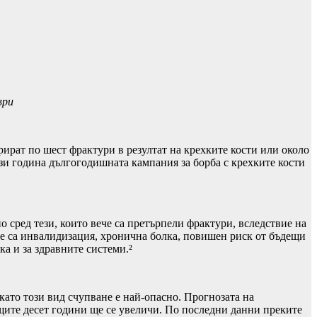
ври
трират по шест фрактури в резултат на крехките кости или около
зи година дългогодишната кампания за борба с крехките кости
 сред тези, които вече са претърпели фрактури, вследствие на
не са инвалидизация, хронична болка, повишен риск от бъдещи
а и за здравните системи.²
като този вид счупване е най-опасно. Прогнозата на
щите десет години ще се увеличи. По последни данни преките