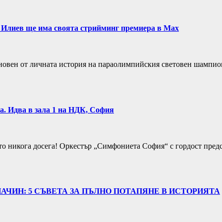
 Илиев ще има своята стрийминг премиера в Max
новен от личната история на параолимпийския световен шампион
а. Идва в зала 1 на НДК, София
то никога досега! Оркестър „Симфониета София“ с гордост пред
АЧИН: 5 СЪВЕТА ЗА ПЪЛНО ПОТАПЯНЕ В ИСТОРИЯТА