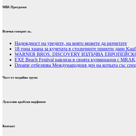
МВА Програми
Всички говорят за..
Надеждност на уредите, на която можете да разчитате
18 тона храна за кучетата в столичните приюти дари Kauf
WARNER BROS. DISCOVERY ИЗЛЪЧВА ЕВРОПЕЙСК
EXE Beach Festival навлиза в своята кулминация с MRAK,
Dreame отбелязва Международния ден на котката със спе
Част от медийна група
Луксозни арабски парфюми
Контакт