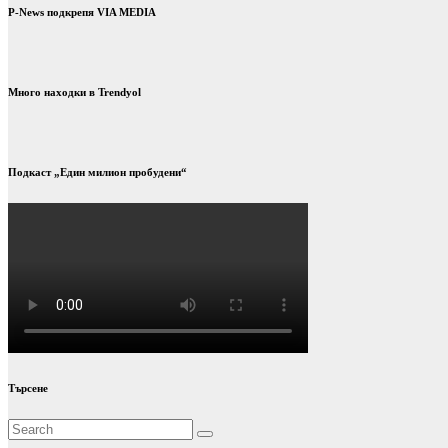
на
P-News подкрепя VIA MEDIA
публикациите
на
страници
Много находки в Trendyol
Подкаст „Един милион пробудени“
Търсене