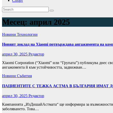
Спорт
Месец:
април 2025
Новини
Технологии
Новият доклад на Xiaomi потвърждава ангажимента на комп
април 30, 2025
Редактор
Xiaomi Corporation (“Xiaomi” или “Групата”) публикува днес св
ангажимента й към устойчивостта, задвижван…
Новини
Събития
ПАЦИЕНТИТЕ С ТЕЖКА АСТМА В БЪЛГАРИЯ ИМАТ 
април 30, 2025
Редактор
Кампанията „ИзДишайАстмата“ ще информира за възможностите за
заболяването. Това…