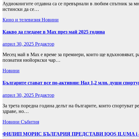
Аудиокнигите отдавна са се превърнали в любим спътник за мн
истински да се…
Кино и телевизия
Новини
Какво да гледаме в Max през май 2025 година
април 30, 2025
Редактор
Месец май в Max е време за премиери, които ще вдъхновяват, 
познатия нюйоркски чар…
Новини
Българите стават все по-активни: Над 1,2 млн. души спорту
април 30, 2025
Редактор
За трета поредна година делът на българите, които спортуват р
здраве, но…
Новини
Събития
ФИЛИП МОРИС БЪЛГАРИЯ ПРЕДСТАВИ IQOS ILUMA i