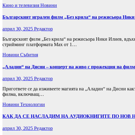
Кино и телевизия
Новини
Българският игрален филм „Без крила“ на режисьора Ники
април 30, 2025
Редактор
Българският филм „Без крила“ на режисьора Ники Илиев, вдъх
стрийминг платформата Max от 1…
Новини
Събития
„Аладин“ на Дисни – концерт на живо с прожекция на филм
април 30, 2025
Редактор
Пригответе се да изживеете магията на „Аладин“ на Дисни как
филма, включващ…
Новини
Технологии
КАК ДА СЕ НАСЛАДИМ НА АУДИОКНИГИТЕ ПО НОВ Н
април 30, 2025
Редактор