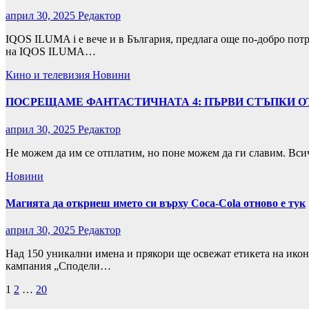
април 30, 2025
Редактор
IQOS ILUMA i е вече и в България, предлага още по-добро пот
на IQOS ILUMA…
Кино и телевизия
Новини
ПОСРЕЩАМЕ ФАНТАСТИЧНАТА 4: ПЪРВИ СТЪПКИ ОТ
април 30, 2025
Редактор
Не можем да им се отплатим, но поне можем да ги славим. Вси
Новини
Магията да откриеш името си върху Coca-Cola отново е тук
април 30, 2025
Редактор
Над 150 уникални имена и прякори ще освежат етикета на икон
кампания „Сподели…
Разделяне
1
2
…
20