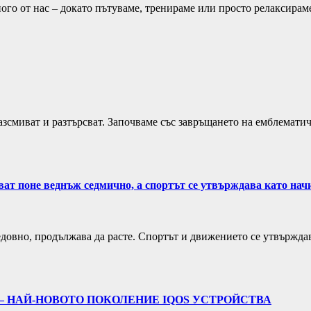
ого от нас – докато пътуваме, тренираме или просто релаксирам
разсмиват и разтърсват. Започваме със завръщането на емблемат
ват поне веднъж седмично, а спортът се утвърждава като нач
едовно, продължава да расте. Спортът и движението се утвърждав
 – НАЙ-НОВОТО ПОКОЛЕНИЕ IQOS УСТРОЙСТВА