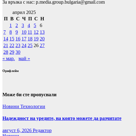
За връзка с нас: p.media.group.bulgaria@gmail.com
април 2025
П
В
С
Ч
П
С
Н
1
2
3
4
5
6
7
8
9
10
11
12
13
14
15
16
17
18
19
20
21
22
23
24
25
26
27
28
29
30
« мар.
май »
Орифлейм
Може би сте пропуснали
Новини
Технологии
Надеждност на уредите, на която можете да разчитате
август 6, 2026
Редактор
Новини