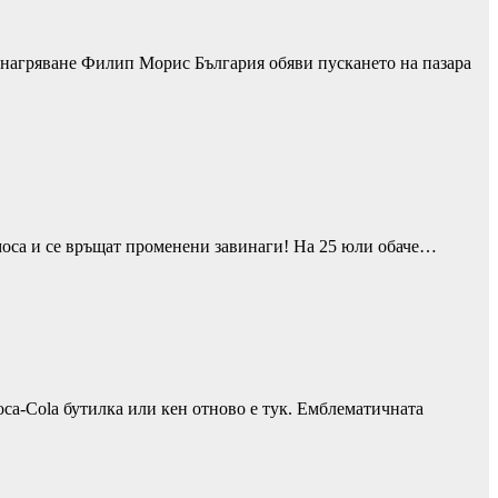
 нагряване Филип Морис България обяви пускането на пазара
смоса и се връщат променени завинаги! На 25 юли обаче…
ca-Cola бутилка или кен отново е тук. Емблематичната