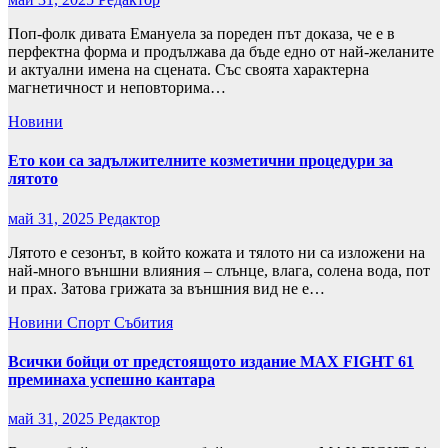
Поп-фолк дивата Емануела за пореден път доказа, че е в
перфектна форма и продължава да бъде едно от най-желаните
и актуални имена на сцената. Със своята характерна
магнетичност и неповторима…
Новини
Ето кои са задължителните козметични процедури за
лятото
май 31, 2025
Редактор
Лятото е сезонът, в който кожата и тялото ни са изложени на
най-много външни влияния – слънце, влага, солена вода, пот
и прах. Затова грижата за външния вид не е…
Новини
Спорт
Събития
Всички бойци от предстоящото издание MAX FIGHT 61
преминаха успешно кантара
май 31, 2025
Редактор