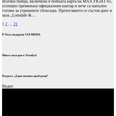
Всички бойци, включени в бойната карта на MAX FIGHT 61,
успешно преминаха официалния кантар и вече са напълно
готови за утрешните сблъсъци. Претеглянето се състоя днес в
зала „Lonsdale &…
Разделяне
1
2
…
21
на
P-News подкрепя VIA MEDIA
публикациите
на
страници
Много находки в Trendyol
Подкаст „Един милион пробудени“
Видео