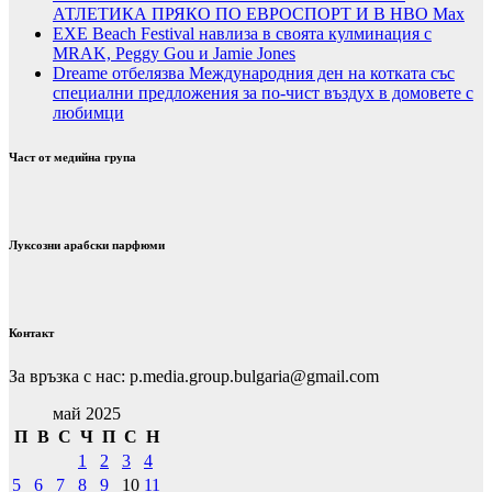
АТЛЕТИКА ПРЯКО ПО ЕВРОСПОРТ И В НВО Мах
EXE Beach Festival навлиза в своята кулминация с
MRAK, Peggy Gou и Jamie Jones
Dreame отбелязва Международния ден на котката със
специални предложения за по-чист въздух в домовете с
любимци
Част от медийна група
Луксозни арабски парфюми
Контакт
За връзка с нас: p.media.group.bulgaria@gmail.com
май 2025
П
В
С
Ч
П
С
Н
1
2
3
4
5
6
7
8
9
10
11