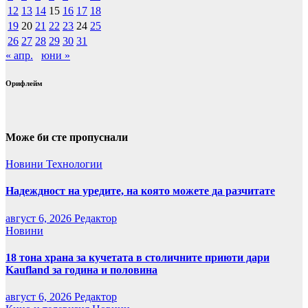
12
13
14
15
16
17
18
19
20
21
22
23
24
25
26
27
28
29
30
31
« апр.
юни »
Орифлейм
Може би сте пропуснали
Новини
Технологии
Надеждност на уредите, на която можете да разчитате
август 6, 2026
Редактор
Новини
18 тона храна за кучетата в столичните приюти дари
Kaufland за година и половина
август 6, 2026
Редактор