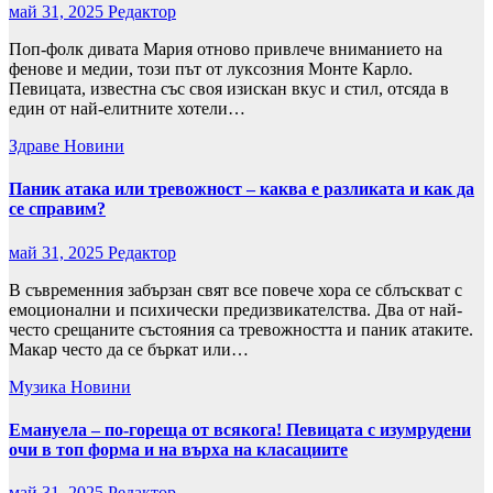
май 31, 2025
Редактор
Поп-фолк дивата Мария отново привлече вниманието на
фенове и медии, този път от луксозния Монте Карло.
Певицата, известна със своя изискан вкус и стил, отсяда в
един от най-елитните хотели…
Здраве
Новини
Паник атака или тревожност – каква е разликата и как да
се справим?
май 31, 2025
Редактор
В съвременния забързан свят все повече хора се сблъскват с
емоционални и психически предизвикателства. Два от най-
често срещаните състояния са тревожността и паник атаките.
Макар често да се бъркат или…
Музика
Новини
Емануела – по-гореща от всякога! Певицата с изумрудени
очи в топ форма и на върха на класациите
май 31, 2025
Редактор