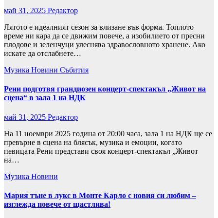
май 31, 2025
Редактор
Лятото е идеалният сезон за влизане във форма. Топлото
време ни кара да се движим повече, а изобилието от пресни
плодове и зеленчуци улеснява здравословното хранене. Ако
искате да отслабнете…
Музика
Новини
Събития
Рени подготвя грандиозен концерт-спектакъл „Живот на
сцена“ в зала 1 на НДК
май 31, 2025
Редактор
На 11 ноември 2025 година от 20:00 часа, зала 1 на НДК ще се
превърне в сцена на блясък, музика и емоции, когато
певицата Рени представи своя концерт-спектакъл „Живот
на…
Музика
Новини
Мария тъне в лукс в Монте Карло с новия си любим –
изглежда повече от щастлива!