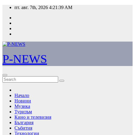
Skip
пт. авг. 7th, 2026
4:21:40 AM
to
content
P-NEWS
Начало
Новини
Музика
Туризъм
Кино и телевизия
България
Събития
Технологии