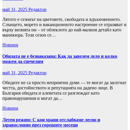
май 31, 2025
Редактор
Лятото е сезонът на цветовете, свободата и вдъхновението.
Слънцето, морето и ваканционното настроение се отразяват и
върху визията ни – от облеклото до най-малкия детайл като
маникюра. Този сезон се…
Новини
Обидата не е безнаказана: Как да заведем дело и колко
можем да спечелим
май 31, 2025
Редактор
Обидите не са просто неприятни думи — те могат да засегнат
честта, достойнството и репутацията на дадено лице. В
България обидата и клеветата се разглеждат като
правонарушения и могат да…
Новини
Летен режим: С кои храни отслабваме лесно и
здравословно през горещите месеци