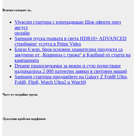
Всички говорят за..
Vivacom стартира с изненадващи Шок оферти през
август
онлайн
Samsung пуска първата в света HDR10+ ADVANCED
стрийминг услуга в Prime Video
Близо 6 млн. броя основни хранителни продукти са
закупени от „Кошница с грижа“ в Kaufland от старта на
кампанията
Dreame прахосмукачки за мокро и сухо почистване
надхвърлиха 2 000 патентни заявки в световен мащаб
Samsung стартира продажбите на Galaxy Z Fold8 Ultra,
Fold8, Flip8, Watch Ultra2 и Watch9
Част от медийна група
Луксозни арабски парфюми