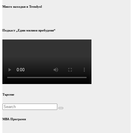
Много находки в Trendyol
Подкаст „Един милион пробудени“
Търсене
МВА Програми