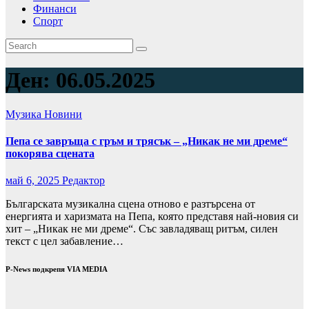
Финанси
Спорт
Ден:
06.05.2025
Музика
Новини
Пепа се завръща с гръм и трясък – „Никак не ми дреме“
покорява сцената
май 6, 2025
Редактор
Българската музикална сцена отново е разтърсена от
енергията и харизмата на Пепа, която представя най-новия си
хит – „Никак не ми дреме“. Със завладяващ ритъм, силен
текст с цел забавление…
P-News подкрепя VIA MEDIA