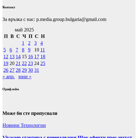
Контакт
За връзка с нас: p.media.group.bulgaria@gmail.com
май 2025
П
В
С
Ч
П
С
Н
1
2
3
4
5
6
7
8
9
10
11
12
13
14
15
16
17
18
19
20
21
22
23
24
25
26
27
28
29
30
31
« апр.
юни »
Орифлейм
Може би сте пропуснали
Новини
Технологии
Vivacom стартира с изненадващи Шок оферти през август