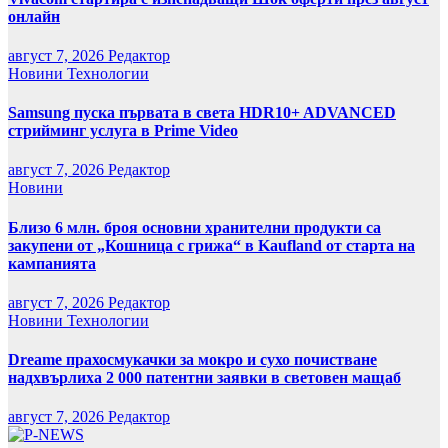
онлайн
август 7, 2026
Редактор
Новини
Технологии
Samsung пуска първата в света HDR10+ ADVANCED
стрийминг услуга в Prime Video
август 7, 2026
Редактор
Новини
Близо 6 млн. броя основни хранителни продукти са
закупени от „Кошница с грижа“ в Kaufland от старта на
кампанията
август 7, 2026
Редактор
Новини
Технологии
Dreame прахосмукачки за мокро и сухо почистване
надхвърлиха 2 000 патентни заявки в световен мащаб
август 7, 2026
Редактор